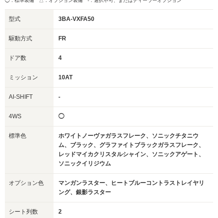
◯：標準装備 △：オプション装備
-：選択不可、またはディーラーオプション
型式
3BA-VXFA50
駆動方式
FR
ドア数
4
ミッション
10AT
AI-SHIFT
-
4WS
◯
標準色
ホワイトノーヴァガラスフレーク、ソニックチタニウ
ム、ブラック、グラファイトブラックガラスフレーク、
レッドマイカクリスタルシャイン、ソニックアゲート、
ソニックイリジウム
オプション色
マンガンラスター、ヒートブルーコントラストレイヤリ
ング、銀影ラスター
シート列数
2