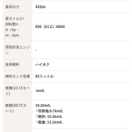
最高出力
422ps
最大トルク/
回転数n・
600（61.2）/4800
m（kg・
m）/rpm
環境対策エンジ
-
ン
使用燃料
ハイオク
燃料タンク容量
82リットル
燃費(10.15モー
-km/L
ド)
燃費(WLTCモ
10.2km/L
ード)
└市街地:6.7km/L
└郊外: 10.3km/L
└高速: 13.1km/L