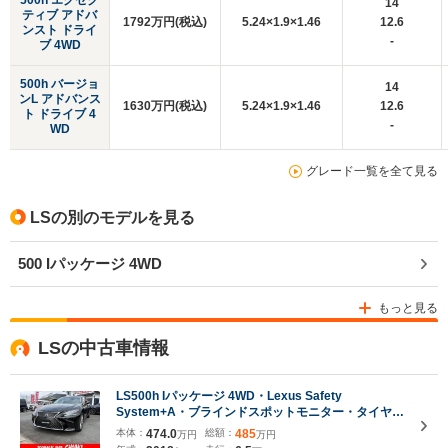
500h エグゼク
14
ティブ アドバ
1792万円(税込)
5.24×1.9×1.46
12.6
ンスト ドライ
-
ブ 4WD
500h バージョ
14
ンL アドバンス
1630万円(税込)
5.24×1.9×1.46
12.6
ト ドライブ 4
-
WD
グレード一覧を全て見る
LSの別のモデルを見る
500 Iパッケージ 4WD
もっと見る
LSの中古車情報
LS500h Iパッケージ 4WD・Lexus Safety
System+A・ブラインドスポットモニター・タイヤ空
気圧警告表示・ドア&トランクイージークローザー・
本体：
474.0
総額：
485
万円
万円
パワートランクリッド・大型カラーヘッドアップディ