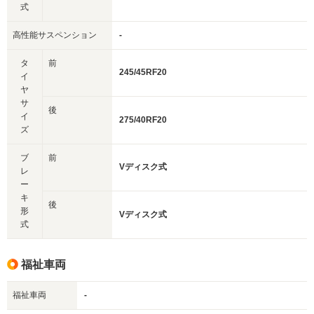
式
高性能サスペンション
-
タ
前
245/45RF20
イ
ヤ
サ
後
イ
275/40RF20
ズ
ブ
前
Vディスク式
レ
ー
キ
後
形
Vディスク式
式
福祉車両
福祉車両
-