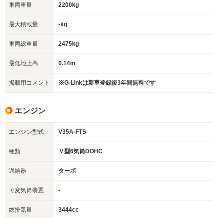
車両重量
2200kg
最大積載量
-kg
車両総重量
2475kg
最低地上高
0.14m
掲載用コメント
※G-Linkは新車登録後3年間無料です
エンジン
エンジン型式
V35A-FTS
種類
Ｖ型6気筒DOHC
過給器
ターボ
可変気筒装置
-
総排気量
3444cc