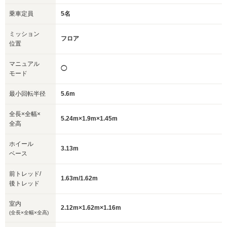
乗車定員
5名
ミッション
フロア
位置
マニュアル
◯
モード
最小回転半径
5.6m
全長×全幅×
5.24m×1.9m×1.45m
全高
ホイール
3.13m
ベース
前トレッド/
1.63m/1.62m
後トレッド
室内
2.12m×1.62m×1.16m
(全長×全幅×全高)