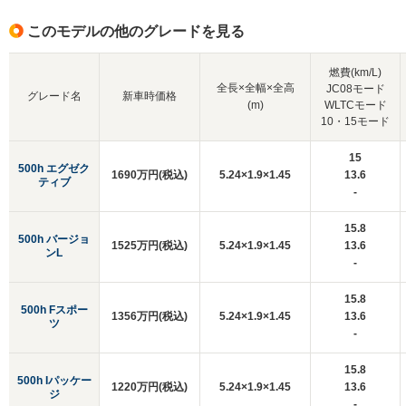
このモデルの他のグレードを見る
燃費(km/L)
全長×全幅×全高
JC08モード
グレード名
新車時価格
(m)
WLTCモード
10・15モード
15
500h エグゼク
1690万円(税込)
5.24×1.9×1.45
13.6
ティブ
-
15.8
500h バージョ
1525万円(税込)
5.24×1.9×1.45
13.6
ンL
-
15.8
500h Fスポー
1356万円(税込)
5.24×1.9×1.45
13.6
ツ
-
15.8
500h Iパッケー
1220万円(税込)
5.24×1.9×1.45
13.6
ジ
-