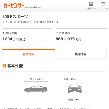
比較リスト
メニュー
500 Fスポーツ
レクサス LS / 2021年10月～2022年9月生産モデル
新車時価格
中古車価格
1234
868～935
万円(税込)
万円
基本情報
装備情報
基本性能
全長5.24m
全高1.45m
全幅1.9m