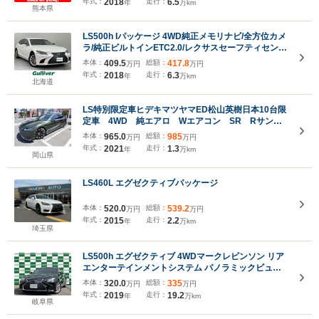
年式：
2018
走行：
6.5
年
万km
スプレイ・電動サンシェード
熊本県
LS500h Iパッケージ 4WD純正メモリナビ/全方位カメ
ラ/純正ビルトインETC2.0/レクサスセーフティセンス/
レーダークルーズコントロール/ブラインドスポット
本体：
409.5
総額：
417.8
万円
万円
モニター/前席パワーシート/前席エアシート/前席シー
年式：
2018
走行：
6.3
年
万km
トヒーター
北海道
LS特別限定車ヒデキマツヤマED松山英樹日本10台限
定車 4WD 純エアロ Wエアコン SR Rサンシ
ェード パワーバックドア 茶革Pシート シート
本体：
965.0
総額：
985
万円
万円
H・シートクーラ ナビTVBカメラ デジタルインナ
年式：
2021
走行：
1.3
年
万km
ーミラー 全方位 BSM Cソナー
岡山県
LS460L エグゼクティブパッケージ
本体：
520.0
総額：
539.2
万円
万円
年式：
2015
走行：
2.2
年
万km
埼玉県
LS500h エグゼクティブ 4WDマークレビンソン リア
エンターテインメントシステム パノラミックビュー
モニター HUD デジタルインナーミラー シートヒータ
本体：
320.0
総額：
335
万円
万円
ー シートクーラー マッサージ機能 3眼ヘッドライト
年式：
2019
走行：
19.2
年
万km
岐阜県