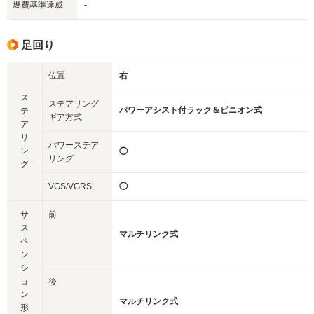
燃費基準達成
-
足回り
位置
右
ス
ステアリング
パワーアシスト付ラック＆ピニオン式
テ
ギア方式
ア
リ
パワーステア
ン
◯
リング
グ
VGS/VGRS
◯
サ
前
ス
マルチリンク式
ペ
ン
シ
ョ
後
ン
マルチリンク式
形