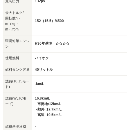
最高出力
132ps
最大トルク/
回転数n・
152（15.5）/4500
m（kg・
m）/rpm
環境対策エンジ
H30年基準 ☆☆☆☆
ン
使用燃料
ハイオク
燃料タンク容量
40リットル
燃費(10.15モー
-km/L
ド)
燃費(WLTCモ
16.8km/L
ード)
└市街地:12km/L
└郊外: 17.7km/L
└高速: 19.5km/L
燃費基準達成
-