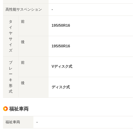
高性能サスペンション
-
タ
前
195/50R16
イ
ヤ
サ
後
イ
195/50R16
ズ
ブ
前
Vディスク式
レ
ー
キ
後
形
ディスク式
式
福祉車両
福祉車両
-