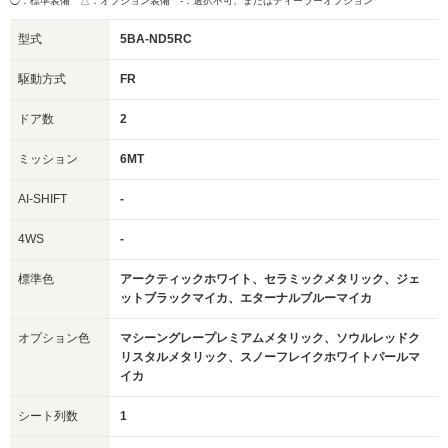
◯：標準装備 △：オプション装備
-：選択不可、またはディーラーオプション
型式
5BA-ND5RC
駆動方式
FR
ドア数
2
ミッション
6MT
AI-SHIFT
-
4WS
-
標準色
アークティックホワイト、セラミックメタリック、ジェ
ットブラックマイカ、エターナルブルーマイカ
オプション色
マシーングレープレミアムメタリック、ソウルレッドク
リスタルメタリック、スノーフレイクホワイトパールマ
イカ
シート列数
1