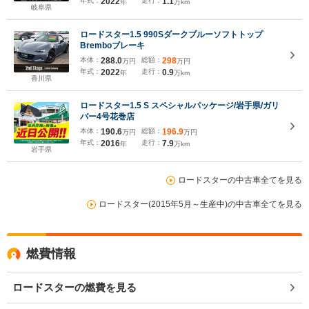
年式：
2022
走行：
1.1
年
万km
岐阜県
ロードスター1.5 990Sダークブルーソフトトップ
Bremboブレーキ
本体：
288.0
総額：
298
万円
万円
年式：
2022
走行：
0.9
年
万km
香川県
ロードスター1.5 S スペシャルパッケージ/岩手県/ガリ
バー4号花巻店
本体：
190.6
総額：
196.9
万円
万円
年式：
2016
走行：
7.9
年
万km
岩手県
ロードスターの中古車全てを見る
ロードスター(2015年5月～生産中)の中古車全てを見る
燃費情報
ロードスターの燃費を見る