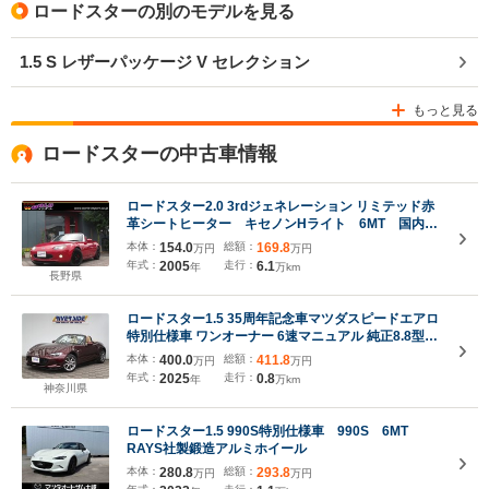
ロードスターの別のモデルを見る
1.5 S レザーパッケージ V セレクション
もっと見る
ロードスターの中古車情報
ロードスター2.0 3rdジェネレーション リミテッド赤
革シートヒーター キセノンHライト 6MT 国内
500台限定車 特別カラー RAYS17AW TEIN車庫
本体：
154.0
総額：
169.8
万円
万円
調 社外デジタルインナーミラー ETC
年式：
2005
走行：
6.1
年
万km
長野県
ロードスター1.5 35周年記念車マツダスピードエアロ
特別仕様車 ワンオーナー 6速マニュアル 純正8.8型
BOSEナビ フルセグ カープレイ Bカメラ ETC ミラレ
本体：
400.0
総額：
411.8
万円
万円
コ 16AW レザーシート LEDライト シートヒーター パ
年式：
2025
走行：
0.8
年
万km
ーキングセンサー レーダークルーズ
神奈川県
ロードスター1.5 990S特別仕様車 990S 6MT
RAYS社製鍛造アルミホイール
本体：
280.8
総額：
293.8
万円
万円