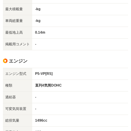
最大積載量
-kg
車両総重量
-kg
最低地上高
0.14m
掲載用コメント
-
エンジン
エンジン型式
P5-VP[RS]
種類
直列4気筒DOHC
過給器
-
可変気筒装置
-
総排気量
1496cc