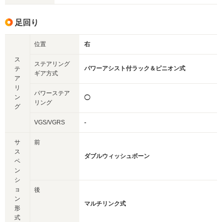
足回り
位置
右
ス
ステアリング
パワーアシスト付ラック＆ピニオン式
テ
ギア方式
ア
リ
パワーステア
ン
◯
リング
グ
VGS/VGRS
-
サ
前
ス
ダブルウィッシュボーン
ペ
ン
シ
ョ
後
ン
マルチリンク式
形
式