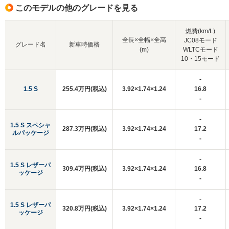
このモデルの他のグレードを見る
燃費(km/L)
全長×全幅×全高
JC08モード
グレード名
新車時価格
(m)
WLTCモード
10・15モード
-
1.5 S
255.4万円(税込)
3.92×1.74×1.24
16.8
-
-
1.5 S スペシャ
287.3万円(税込)
3.92×1.74×1.24
17.2
ルパッケージ
-
-
1.5 S レザーパ
309.4万円(税込)
3.92×1.74×1.24
16.8
ッケージ
-
-
1.5 S レザーパ
320.8万円(税込)
3.92×1.74×1.24
17.2
ッケージ
-