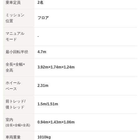
乗車定員
2名
ミッション
フロア
位置
マニュアル
-
モード
最小回転半径
4.7m
全長×全幅×
3.92m×1.74m×1.24m
全高
ホイール
2.31m
ベース
前トレッド/
1.5m/1.51m
後トレッド
室内
0.94m×1.43m×1.06m
(全長×全幅×全高)
車両重量
1010kg