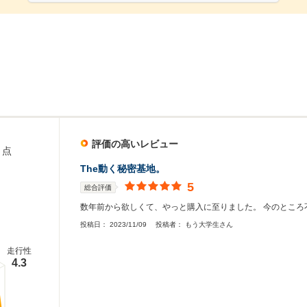
評価の高いレビュー
点
The動く秘密基地。
5
総合評価
数年前から欲しくて、やっと購入に至りました。 今のところ
投稿日：
2023/11/09
投稿者：
もう大学生さん
走行性
4.3