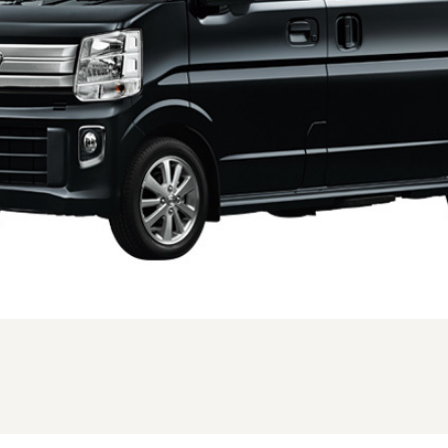
、FMC時のフロント。仕様はグレードにより異なります (1/3枚)