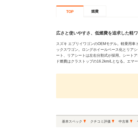
燃費
TOP
広さと使いやすさ、低燃費を追求した軽ワ
スズキ エブリイワゴンのOEMモデル。軽乗用車ト
ックスワゴン。ロングホイールベース化とリアシ
ート、リアシートは左右分割式が採用。シートアレ
ド燃費はクラストップの16.2km/Lとなる。エ
基本スペック
クチコミ評価
中古車