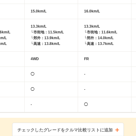
15.0km/L
16.0km/L
13.3km/L
13.3km/L
6km/L
└市街地：11.5km/L
└市街地：11.6km/L
m/L
└郊外：13.9km/L
└郊外：14.0km/L
m/L
└高速：13.8km/L
└高速：13.7km/L
4WD
FR
◯
-
◯
-
-
◯
チェックしたグレードをクルマ比較リストに追加