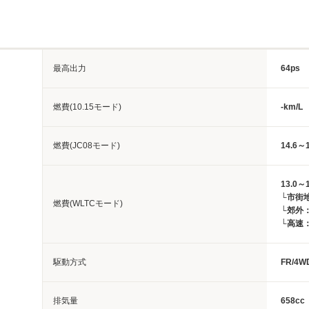
最高出力
64ps
燃費(10.15モード)
-km/L
燃費(JC08モード)
14.6～1
13.0～1
└市街地：
燃費(WLTCモード)
└郊外：1
└高速：1
駆動方式
FR/4W
排気量
658cc