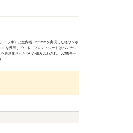
イルーフ車）と室内幅1355mmを実現した軽ワンボ
0mmを獲得している。フロントシートはベンチシ
最適化させた4ATが組み合わされ、JC08モー
）