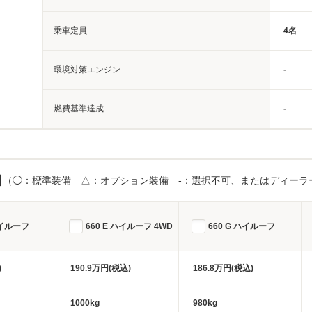
乗車定員
4名
環境対策エンジン
-
燃費基準達成
-
目
（◯：標準装備 △：オプション装備 -：選択不可、またはディーラ
ハイルーフ
660 E ハイルーフ 4WD
660 G ハイルーフ
)
190.9万円(税込)
186.8万円(税込)
1000kg
980kg