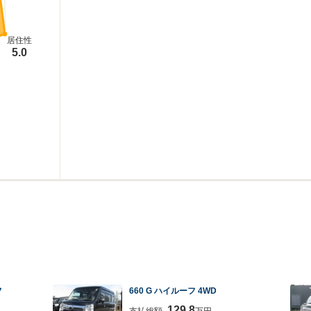
居住性
5.0
フ
660 G ハイルーフ 4WD
129.8