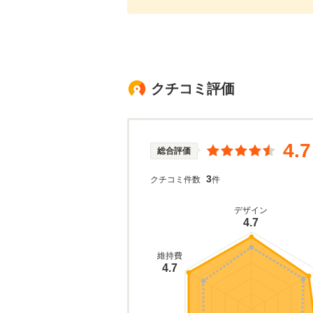
クチコミ評価
4.7
総合評価
3
クチコミ件数
件
デザイン
4.7
維持費
4.7