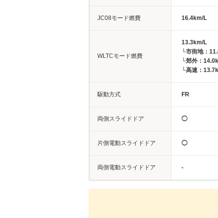
JC08モード燃費
16.4km/L
13.3km/L
└市街地：11.
WLTCモード燃費
└郊外：14.0k
└高速：13.7k
駆動方式
FR
両側スライドドア
◯
片側電動スライドドア
◯
両側電動スライドドア
-