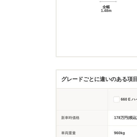
全幅
1.48m
グレードごとに違いのある項
660 E 
新車時価格
178万円(税込
車両重量
960kg