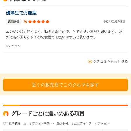
優等生で万能型
5
総合評価
2014/01/17投稿
エンジン音も煩くなく、動きも滑らかで、とても良い車だと思います。 意
外にも小回りがきくので女性でも扱いやすいと思います。
シンヤさん
クチコミをもっと見る
近くの販売店でこのクルマを探す
グレードごとに違いのある項目
〇：標準装備 △：オプション装備
-：選択不可、またはディーラーオプション