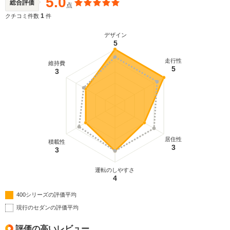
5.0
総合評価
点
1
クチコミ件数
件
デザイン
5
走行性
維持費
5
3
居住性
積載性
3
3
運転のしやすさ
4
400シリーズの評価平均
現行のセダンの評価平均
評価の高いレビュー