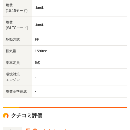
燃費
-km/L
(10.15モード)
燃費
-km/L
(WLTCモード)
駆動方式
FF
排気量
1590cc
乗車定員
5名
環境対策
-
エンジン
燃費基準達成
-
クチコミ評価