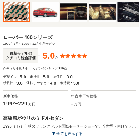
ローバー 400シリーズ
1996年7月～1999年12月生産モデル
5.0
最新モデルの
点
クチコミ総合評価
クチコミ件数
1
件 ｜ セダンランキング
289
位
5.0
5.0
3.0
デザイン :
走行性 :
居住性 :
3.0
4.0
3.0
積載性 :
運転しやすさ :
維持費 :
新車価格
中古車平均価格
199〜229
-
万円
万円
高級感がウリのミドルセダン
1995（H7）年秋のフランクフルト国際モーターショーで、全世界へ向けてデビューした。外観はスマートで丸みを帯びたラインに加え、ローバー車であることを象徴するフロントグリルを採用し、個性を前面に押し出している。室内はウォールナットパネルや本革シートを装備するなど、イギリス車らしい上質な雰囲気を楽しむことが可能だ。搭載されるエンジンは、113psを発生するオールアルミ製の1.6L直4SOHC。導入時は2グレードの構成で、プライスリーダーモデルの416Siと、上級の416SLiが用意されていた。サスペンションはフロントがダブルウィッシュボーン、リアはマルチリンク。運転席/助手席エアバッグ、ABS、サイドインパクトドアビームなど、必要十分な安全装備も標準となる。(1996.7)
全てを表示する