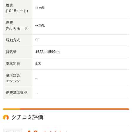
燃費
-km/L
(10.15モード)
燃費
-km/L
(WLTCモード)
駆動方式
FF
排気量
1588～1590cc
乗車定員
5名
環境対策
-
エンジン
燃費基準達成
-
クチコミ評価