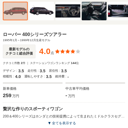
ローバー 400シリーズツアラー
1995年1月～1999年12月生産モデル
4.0
最新モデルの
点
クチコミ総合評価
クチコミ件数
2
件 ｜ ステーションワゴンランキング
144
位
3.5
3.5
3.5
デザイン :
走行性 :
居住性 :
4.0
3.5
-
積載性 :
運転しやすさ :
維持費 :
新車価格
中古車平均価格
259
-
万円
万円
贅沢な作りのスポーティワゴン
200＆400シリーズはホンダとの技術提携によって生まれたミドルクラスセグメントのモデルで、コンポーネンツはコンチェルトのもの。3ドアハッチバック、5ドア、クーペ、カブリオレという豊富なボディラインナップをもつ200シリーズに対して、3BOXセダン仕様が400シリーズと呼ばれた。そのステーションワゴンがトゥアラーである。1996（H8）年からはフルモデルチェンジしたセダンと区別するために単にトゥアラーとのみ呼ばれた。ホンダ製1.6Lエンジンを搭載。セダン同様にウォールナットウッドパネルや本革シートを贅沢に使った室内の雰囲気は上級モデルに匹敵するといっていい。(1995.1)
全てを表示する