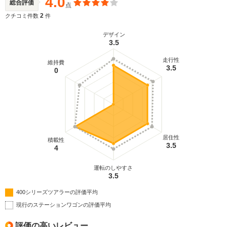
4.0
総合評価
点
2
クチコミ件数
件
デザイン
3.5
走行性
維持費
3.5
0
居住性
積載性
3.5
4
運転のしやすさ
3.5
400シリーズツアラーの評価平均
現行のステーションワゴンの評価平均
評価の高いレビュー