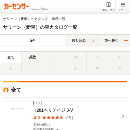
比較リスト
メニュー
サリーン（新車）のカタログ：車種一覧
サリーン（新車）の車カタログ一覧
5
絞り込み
並べ替え
件
全て
英数
ア
カ
サ
タ
ナ
ハ
マ
ヤ
ラ
ワ
全て
現行
H281ヘリテイジ 3-V
4.3
(4件)
-
新車時価格：
-
中古車平均価格：