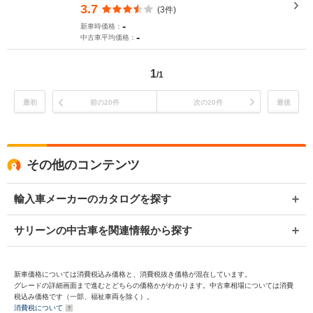
3.7
(3件)
-
新車時価格：
-
中古車平均価格：
1
/1
最初
前の20件
次の20件
最後
その他のコンテンツ
輸入車メーカーのカタログを探す
サリーンの中古車を関連情報から探す
新車価格については消費税込み価格と、消費税抜き価格が混在しています。
グレードの詳細画面まで進むとどちらの価格かがわかります。中古車相場については消費
税込み価格です（一部、福祉車両を除く）。
消費税について