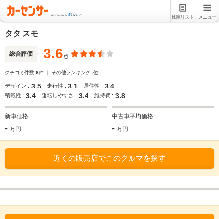
比較リスト
メニュー
タタ スモ
3.6
総合評価
点
クチコミ件数
8
件 ｜ その他ランキング
-
位
3.5
3.1
3.4
デザイン :
走行性 :
居住性 :
3.4
3.4
3.8
積載性 :
運転しやすさ :
維持費 :
新車価格
中古車平均価格
-
-
万円
万円
近くの販売店でこのクルマを探す