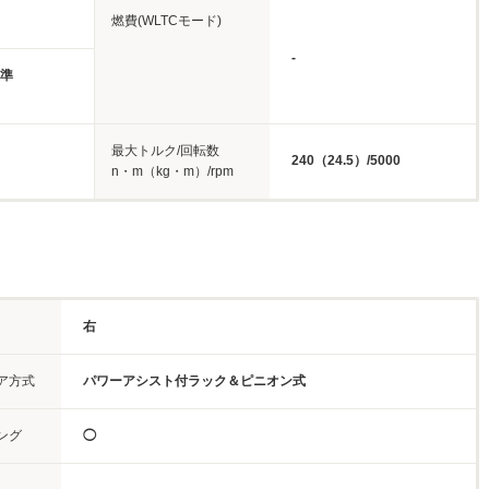
燃費(WLTCモード)
-
基準
最大トルク/回転数
240（24.5）/5000
n・m（kg・m）/rpm
右
ア方式
パワーアシスト付ラック＆ピニオン式
ング
◯