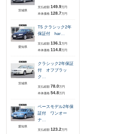
149.9
支払総額
万円
茨城県
128.7
本体価格
万円
T5 クラシック2年
保証付 har…
136.1
支払総額
万円
愛知県
114.8
本体価格
万円
クラシック2年保証
付 オフブラッ
ク…
茨城県
78.0
支払総額
万円
54.8
本体価格
万円
ベースモデル2年保
証付 ワンオー
ナ…
愛知県
123.2
支払総額
万円