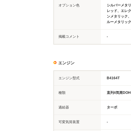
オプション色
シルバーメタ
レッド、エレ
ンメタリック
ルーメタリッ
掲載コメント
-
エンジン
エンジン型式
B4164T
種類
直列4気筒DOH
過給器
ターボ
可変気筒装置
-