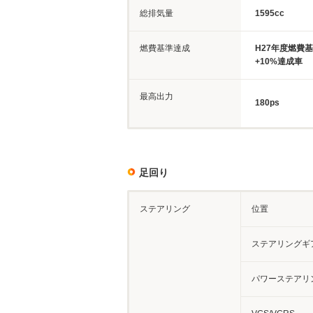
総排気量
1595cc
燃費基準達成
H27年度燃費
+10%達成車
最高出力
180ps
足回り
ステアリング
位置
ステアリングギ
パワーステアリ