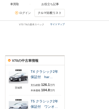
車買取
お役立ち記事
ログイン
クルマ比較リスト
サイトマップ
V70 T4の基本スペック
V70の中古車情報
T4 クラシック2年
保証付 har…
126.1
支払総額
万円
茨城県
104.8
本体価格
万円
T5 クラシック2年
保証付 ワンオ…