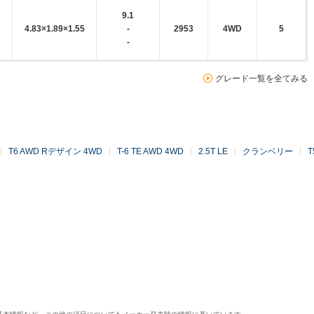
9.1
4.83×1.89×1.55
-
2953
4WD
5
-
グレード一覧を全てみる
T6 AWD Rデザイン 4WD
T-6 TE AWD 4WD
2.5T LE
クランベリー
T