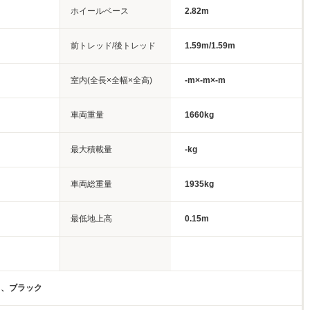
ホイールベース
2.82m
前トレッド/後トレッド
1.59m/1.59m
室内(全長×全幅×全高)
-m×-m×-m
車両重量
1660kg
最大積載量
-kg
車両総重量
1935kg
最低地上高
0.15m
ト、ブラック