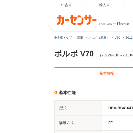
中古車
輸入車
中古車トップ
新車
ボルボ（新車）
V70
201
ボルボ
V70
（2012年8月～201
基本情報
基本性能
型式
DBA-BB4164
駆動方式
FF