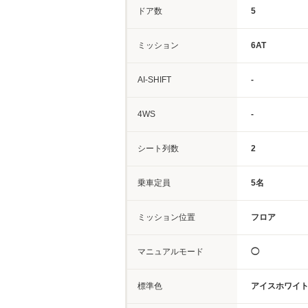
ドア数
5
ミッション
6AT
AI-SHIFT
-
4WS
-
シート列数
2
乗車定員
5名
ミッション位置
フロア
マニュアルモード
◯
標準色
アイスホワイ