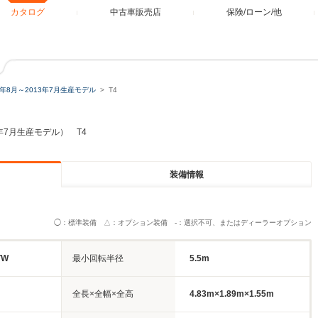
カタログ
中古車販売店
保険/ローン/他
2年8月～2013年7月生産モデル
T4
3年7月生産モデル） T4
装備情報
◯：標準装備 △：オプション装備 -：選択不可、またはディーラーオプション
TW
最小回転半径
5.5m
全長×全幅×全高
4.83m×1.89m×1.55m