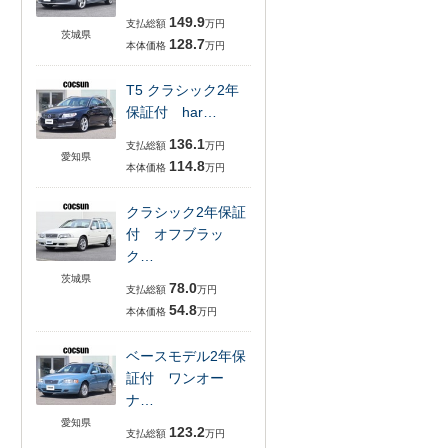
149.9
支払総額
万円
茨城県
128.7
本体価格
万円
T5 クラシック2年
保証付 har…
136.1
支払総額
万円
愛知県
114.8
本体価格
万円
クラシック2年保証
付 オフブラッ
ク…
茨城県
78.0
支払総額
万円
54.8
本体価格
万円
ベースモデル2年保
証付 ワンオー
ナ…
愛知県
123.2
支払総額
万円