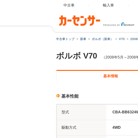
中古車
輸入車
中古車トップ
新車
ボルボ（新車）
V70
200
ボルボ
V70
（2008年5月～2008
基本情報
基本性能
型式
CBA-BB6324
駆動方式
4WD