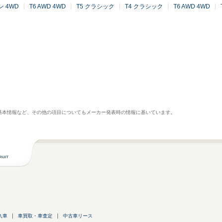
ン 4WD
T6 AWD 4WD
T5 クラシック
T4 クラシック
T6 AWD 4WD
基本情報など、その他の項目についてもメーカー発表時の情報に基いています。
入車
車買取・車査定
中古車リース