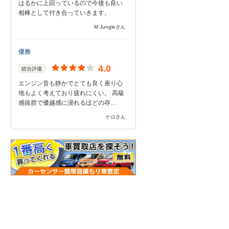
はるかに上回っているので今後も良い
相棒として付き合っていきます。
M Jungleさん
優雅
4.0
総合評価
エンジン音も静かでとても良く座り心
地もよく考えており疲れにくい。 高級
感抜群で優越感に浸れるほどの存…
ケロさん