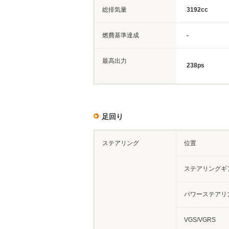
総排気量
3192cc
燃費基準達成
-
最高出力
238ps
足回り
ステアリング
位置
ステアリングギ
パワーステアリ
VGS/VGRS