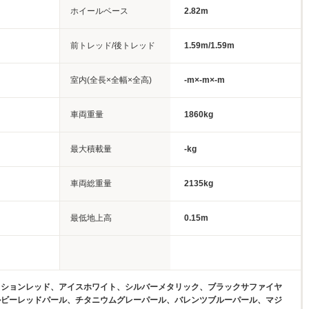
ホイールベース
2.82m
前トレッド/後トレッド
1.59m/1.59m
室内(全長×全幅×全高)
-m×-m×-m
車両重量
1860kg
最大積載量
-kg
車両総重量
2135kg
最低地上高
0.15m
ッションレッド、アイスホワイト、シルバーメタリック、ブラックサファイヤ
ルビーレッドパール、チタニウムグレーパール、バレンツブルーパール、マジ