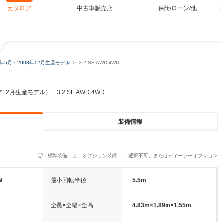
カタログ
中古車販売店
保険/ローン/他
8年5月～2008年12月生産モデル
3.2 SE AWD 4WD
年12月生産モデル） 3.2 SE AWD 4WD
装備情報
◯：標準装備 △：オプション装備 -：選択不可、またはディーラーオプション
W
最小回転半径
5.5m
全長×全幅×全高
4.83m×1.89m×1.55m