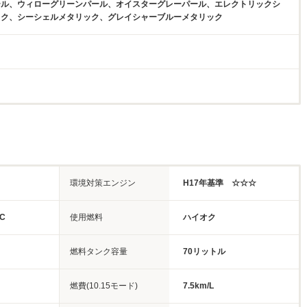
ール、ウィローグリーンパール、オイスターグレーパール、エレクトリックシ
ック、シーシェルメタリック、グレイシャーブルーメタリック
環境対策エンジン
H17年基準 ☆☆☆
C
使用燃料
ハイオク
燃料タンク容量
70リットル
燃費(10.15モード)
7.5km/L