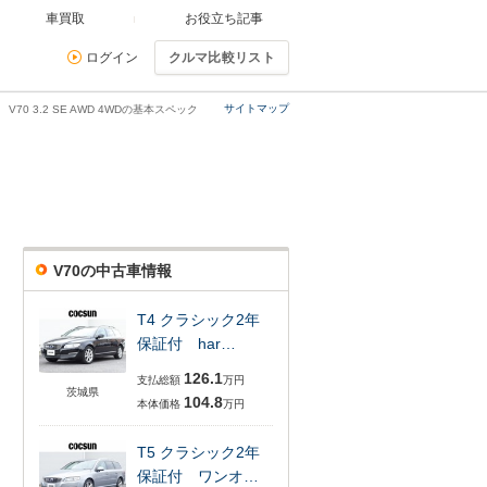
車買取
お役立ち記事
ログイン
クルマ比較リスト
サイトマップ
V70 3.2 SE AWD 4WDの基本スペック
V70の中古車情報
T4 クラシック2年
保証付 har…
126.1
支払総額
万円
茨城県
104.8
本体価格
万円
T5 クラシック2年
保証付 ワンオ…