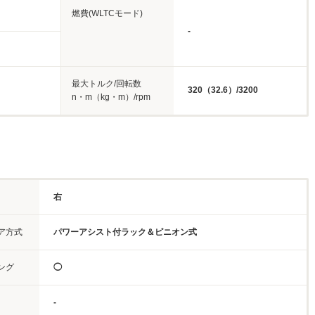
燃費(WLTCモード)
-
最大トルク/回転数
320（32.6）/3200
n・m（kg・m）/rpm
右
ア方式
パワーアシスト付ラック＆ピニオン式
ング
◯
-