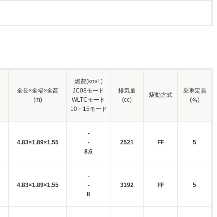
燃費(km/L)
全長×全幅×全高
JC08モード
排気量
乗車定員
駆動方式
(m)
WLTCモード
(cc)
(名)
10・15モード
-
4.83×1.89×1.55
-
2521
FF
5
8.6
-
4.83×1.89×1.55
-
3192
FF
5
8