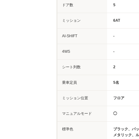
ドア数
5
ミッション
6AT
AI-SHIFT
-
4WS
-
シート列数
2
乗車定員
5名
ミッション位置
フロア
マニュアルモード
◯
標準色
ブラック、パ
メタリック、