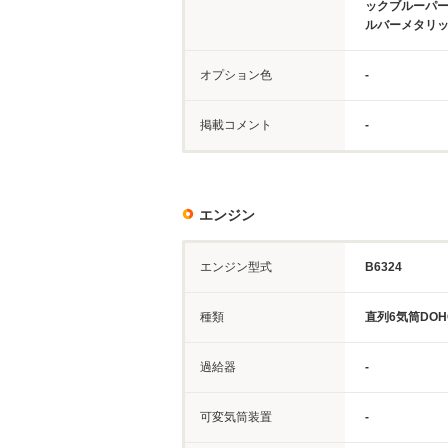
ックブルーパ
ルバーメタリ
オプション色
-
掲載コメント
-
エンジン
エンジン型式
B6324
種類
直列6気筒DOH
過給器
-
可変気筒装置
-