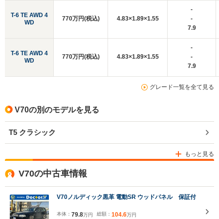
-
T-6 TE AWD 4
770万円(税込)
4.83×1.89×1.55
-
WD
7.9
-
T-6 TE AWD 4
770万円(税込)
4.83×1.89×1.55
-
WD
7.9
グレード一覧を全て見る
V70の別のモデルを見る
T5 クラシック
もっと見る
V70の中古車情報
V70ノルディック黒革 電動SR ウッドパネル 保証付
本体：
79.8
総額：
104.6
万円
万円