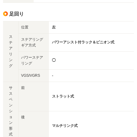
足回り
位置
左
ス
ステアリング
パワーアシスト付ラック＆ピニオン式
テ
ギア方式
ア
リ
パワーステア
ン
◯
リング
グ
VGS/VGRS
-
サ
前
ス
ストラット式
ペ
ン
シ
ョ
後
ン
マルチリンク式
形
式