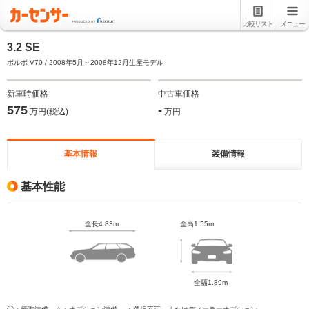
比較リスト
メニュー
3.2 SE
ボルボ V70 / 2008年5月～2008年12月生産モデル
新車時価格
中古車価格
575
-
万円(税込)
万円
基本情報
装備情報
基本性能
全長4.83m
全高1.55m
全幅1.89m