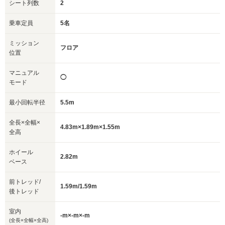
シート列数
2
乗車定員
5名
ミッション
フロア
位置
マニュアル
◯
モード
最小回転半径
5.5m
全長×全幅×
4.83m×1.89m×1.55m
全高
ホイール
2.82m
ベース
前トレッド/
1.59m/1.59m
後トレッド
室内
-m×-m×-m
(全長×全幅×全高)