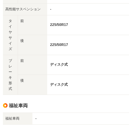
高性能サスペンション
-
タ
前
225/50R17
イ
ヤ
サ
後
イ
225/50R17
ズ
ブ
前
ディスク式
レ
ー
キ
後
形
ディスク式
式
福祉車両
福祉車両
-