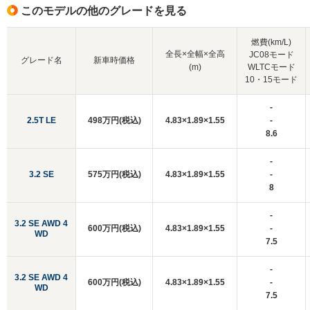
このモデルの他のグレードを見る
燃費(km/L)
全長×全幅×全高
JC08モード
グレード名
新車時価格
(m)
WLTCモード
10・15モード
-
2.5T LE
498万円(税込)
4.83×1.89×1.55
-
8.6
-
3.2 SE
575万円(税込)
4.83×1.89×1.55
-
8
-
3.2 SE AWD 4
600万円(税込)
4.83×1.89×1.55
-
WD
7.5
-
3.2 SE AWD 4
600万円(税込)
4.83×1.89×1.55
-
WD
7.5