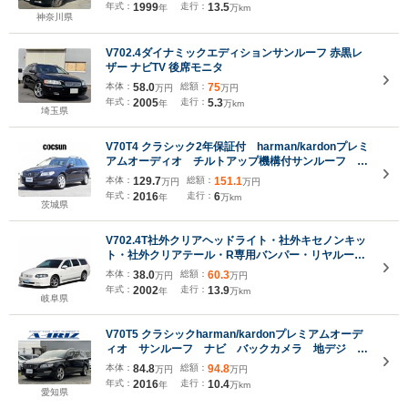
年式：
1999
走行：
13.5
年
万km
神奈川県
V702.4ダイナミックエディションサンルーフ 赤黒レ
ザー ナビTV 後席モニタ
本体：
58.0
総額：
75
万円
万円
年式：
2005
走行：
5.3
年
万km
埼玉県
V70T4 クラシック2年保証付 harman/kardonプレミ
アムオーディオ チルトアップ機構付サンルーフ ソ
フトベージュ本革シート シートヒーター シートベ
本体：
129.7
総額：
151.1
万円
万円
ンチレーション パワーテールゲート ナビゲーショ
年式：
2016
走行：
6
年
万km
ン 禁煙車
茨城県
V702.4T社外クリアヘッドライト・社外キセノンキッ
ト・社外クリアテール・R専用バンパー・リヤルーフ
スポイラー・シュミットモータース17インチアルミ・
本体：
38.0
総額：
60.3
万円
万円
後期グリル・キャリパー赤色加工・タイベル交換済・
年式：
2002
走行：
13.9
年
万km
フィルム加工
岐阜県
V70T5 クラシックharman/kardonプレミアムオーデ
ィオ サンルーフ ナビ バックカメラ 地デジ ブ
ラウンレザーシート パワーバックドア シートヒー
本体：
84.8
総額：
94.8
万円
万円
タ―・クーラー ACC ETC 純正18インチアル
年式：
2016
走行：
10.4
年
万km
ミ 禁煙車
愛知県