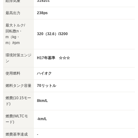
総排気量
3192cc
最高出力
238ps
最大トルク/
回転数n・
320（32.6）/3200
m（kg・
m）/rpm
環境対策エンジ
H17年基準 ☆☆☆
ン
使用燃料
ハイオク
燃料タンク容量
70リットル
燃費(10.15モー
8km/L
ド)
燃費(WLTCモ
-km/L
ード)
燃費基準達成
-