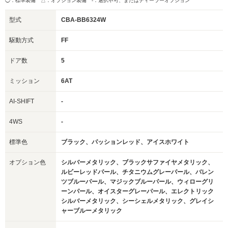
◯：標準装備 △：オプション装備
-：選択不可、またはディーラーオプション
型式
CBA-BB6324W
駆動方式
FF
ドア数
5
ミッション
6AT
AI-SHIFT
-
4WS
-
標準色
ブラック、パッションレッド、アイスホワイト
オプション色
シルバーメタリック、ブラックサファイヤメタリック、
ルビーレッドパール、チタニウムグレーパール、バレン
ツブルーパール、マジックブルーパール、ウィローグリ
ーンパール、オイスターグレーパール、エレクトリック
シルバーメタリック、シーシェルメタリック、グレイシ
ャーブルーメタリック