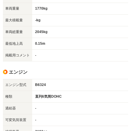
車両重量
1770kg
最大積載量
-kg
車両総重量
2045kg
最低地上高
0.15m
掲載用コメント
-
エンジン
エンジン型式
B6324
種類
直列6気筒DOHC
過給器
-
可変気筒装置
-