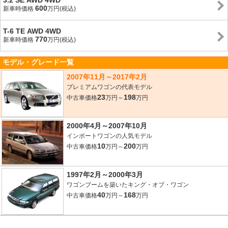
3.2 SE AWD 4WD
600
新車時価格
万円(税込)
T-6 TE AWD 4WD
770
新車時価格
万円(税込)
モデル・グレード一覧
2007年11月～2017年2月
プレミアムワゴンの代表モデル
23
198
中古車価格
万円～
万円
2000年4月～2007年10月
インポートワゴンの人気モデル
10
200
中古車価格
万円～
万円
1997年2月～2000年3月
ワゴンブームを築いたキング・オブ・ワゴン
40
168
中古車価格
万円～
万円