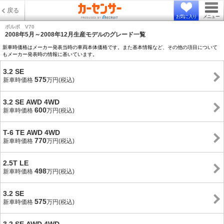
戻る
お気に入り
メニュー
ボルボ V70
2008年5月～2008年12月生産モデルのグレード一覧
新車時価格はメーカー発表当時の車両本体価格です。また基本情報など、その他の項目について
もメーカー発表時の情報に基いています。
3.2 SE
575
新車時価格
万円(税込)
3.2 SE AWD 4WD
600
新車時価格
万円(税込)
T-6 TE AWD 4WD
770
新車時価格
万円(税込)
2.5T LE
498
新車時価格
万円(税込)
3.2 SE
575
新車時価格
万円(税込)