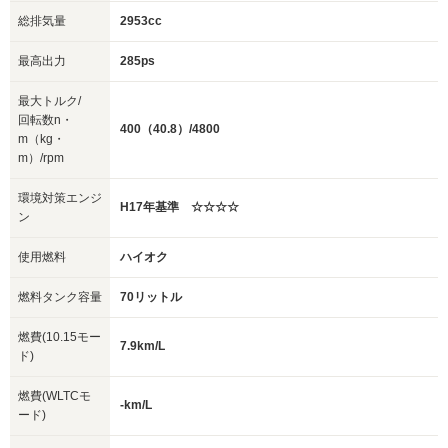
総排気量
2953cc
最高出力
285ps
最大トルク/
回転数n・
400（40.8）/4800
m（kg・
m）/rpm
環境対策エンジ
H17年基準 ☆☆☆☆
ン
使用燃料
ハイオク
燃料タンク容量
70リットル
燃費(10.15モー
7.9km/L
ド)
燃費(WLTCモ
-km/L
ード)