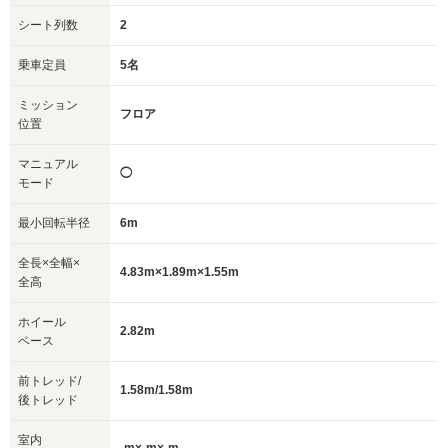
シート列数
2
乗車定員
5名
ミッション
フロア
位置
マニュアル
◯
モード
最小回転半径
6m
全長×全幅×
4.83m×1.89m×1.55m
全高
ホイール
2.82m
ベース
前トレッド/
1.58m/1.58m
後トレッド
室内