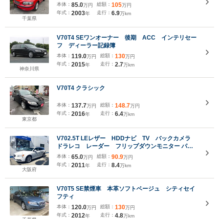
本体：
85.0
総額：
105
万円
万円
年式：
2003
走行：
6.9
年
万km
千葉県
V70T4 SEワンオーナー 後期 ACC インテリセー
フ ディーラー記録簿
本体：
119.0
総額：
130
万円
万円
年式：
2015
走行：
2.7
年
万km
神奈川県
V70T4 クラシック
本体：
137.7
総額：
148.7
万円
万円
年式：
2016
走行：
6.4
年
万km
東京都
V702.5T LEレザー HDDナビ TV バックカメラ
ドラレコ レーダー フリップダウンモニター パワ
ーテールゲート シートヒーター&ベンチレーション
本体：
65.0
総額：
90.9
万円
万円
年式：
2011
走行：
8.4
年
万km
大阪府
V70T5 SE禁煙車 本革ソフトベージュ シティセイ
フティ
本体：
120.0
総額：
130
万円
万円
年式：
2012
走行：
4.8
年
万km