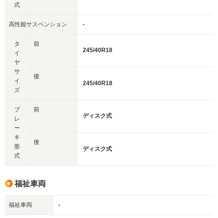
式
高性能サスペンション
-
タ
前
245/40R18
イ
ヤ
サ
後
イ
245/40R18
ズ
ブ
前
ディスク式
レ
ー
キ
後
形
ディスク式
式
福祉車両
福祉車両
-