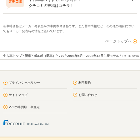
クチコミの投稿はコチラ！
新車時価格はメーカー発表当時の車両本体価格です。また基本情報など、その他の項目につい
てもメーカー発表時の情報に基いています。
ページトップへ
中古車トップ
新車
ボルボ（新車）
V70
2008年5月～2008年12月生産モデル
T-6 TE AWD
プライバシーポリシー
利用規約
サイトマップ
お問い合わせ
V70の車買取・車査定