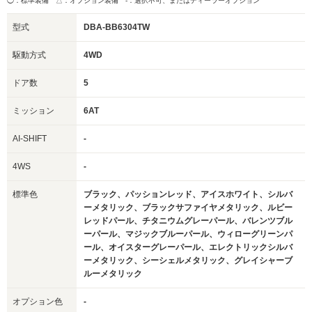
◯：標準装備 △：オプション装備
-：選択不可、またはディーラーオプション
型式
DBA-BB6304TW
駆動方式
4WD
ドア数
5
ミッション
6AT
AI-SHIFT
-
4WS
-
標準色
ブラック、パッションレッド、アイスホワイト、シルバ
ーメタリック、ブラックサファイヤメタリック、ルビー
レッドパール、チタニウムグレーパール、バレンツブル
ーパール、マジックブルーパール、ウィローグリーンパ
ール、オイスターグレーパール、エレクトリックシルバ
ーメタリック、シーシェルメタリック、グレイシャーブ
ルーメタリック
オプション色
-