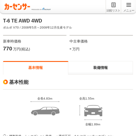
比較リスト
メニュー
T-6 TE AWD 4WD
ボルボ V70 / 2008年5月～2008年12月生産モデル
新車時価格
中古車価格
770
-
万円(税込)
万円
基本情報
装備情報
基本性能
全長4.83m
全高1.55m
全幅1.89m