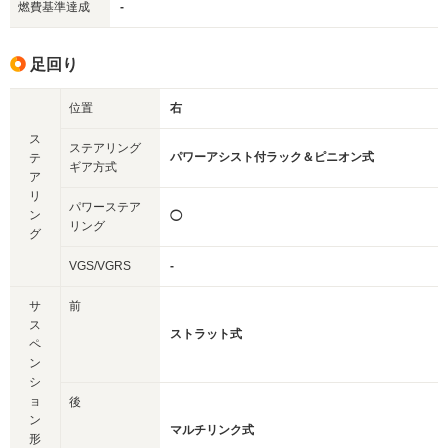
燃費基準達成
-
足回り
位置
右
ス
ステアリング
パワーアシスト付ラック＆ピニオン式
テ
ギア方式
ア
リ
パワーステア
ン
◯
リング
グ
VGS/VGRS
-
サ
前
ス
ストラット式
ペ
ン
シ
ョ
後
ン
マルチリンク式
形