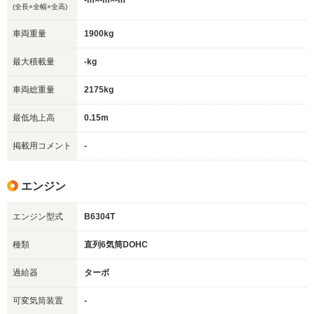
-m×-m×-m
(全長×全幅×全高)
車両重量
1900kg
最大積載量
-kg
車両総重量
2175kg
最低地上高
0.15m
掲載用コメント
-
エンジン
エンジン型式
B6304T
種類
直列6気筒DOHC
過給器
ターボ
可変気筒装置
-