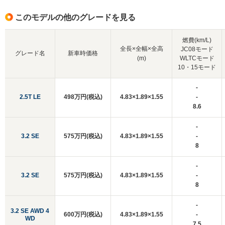
このモデルの他のグレードを見る
燃費(km/L)
全長×全幅×全高
JC08モード
グレード名
新車時価格
(m)
WLTCモード
10・15モード
-
2.5T LE
498万円(税込)
4.83×1.89×1.55
-
8.6
-
3.2 SE
575万円(税込)
4.83×1.89×1.55
-
8
-
3.2 SE
575万円(税込)
4.83×1.89×1.55
-
8
-
3.2 SE AWD 4
600万円(税込)
4.83×1.89×1.55
-
WD
7.5