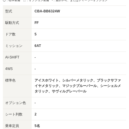
◯：標準装備 △：オプション装備
-：選択不可、またはディーラーオプション
型式
CBA-BB6324W
駆動方式
FF
ドア数
5
ミッション
6AT
AI-SHIFT
-
4WS
-
標準色
アイスホワイト、シルバーメタリック、ブラックサファ
イヤメタリック、マジックブルーパール、シーシェルメ
タリック、サヴィルグレーパール
オプション色
-
シート列数
2
乗車定員
5名