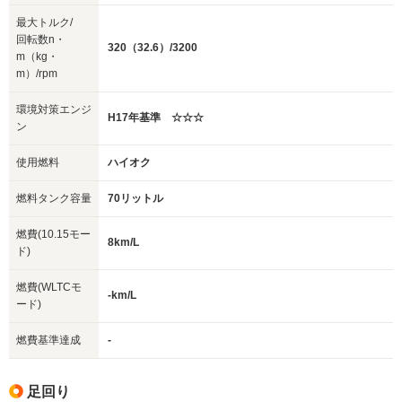
最大トルク/
回転数n・
320（32.6）/3200
m（kg・
m）/rpm
環境対策エンジ
H17年基準 ☆☆☆
ン
使用燃料
ハイオク
燃料タンク容量
70リットル
燃費(10.15モー
8km/L
ド)
燃費(WLTCモ
-km/L
ード)
燃費基準達成
-
足回り