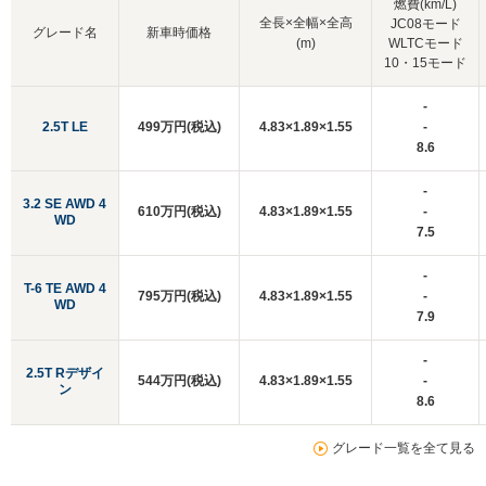
燃費(km/L)
全長×全幅×全高
JC08モード
グレード名
新車時価格
(m)
WLTCモード
10・15モード
-
2.5T LE
499万円(税込)
4.83×1.89×1.55
-
8.6
-
3.2 SE AWD 4
610万円(税込)
4.83×1.89×1.55
-
WD
7.5
-
T-6 TE AWD 4
795万円(税込)
4.83×1.89×1.55
-
WD
7.9
-
2.5T Rデザイ
544万円(税込)
4.83×1.89×1.55
-
ン
8.6
グレード一覧を全て見る