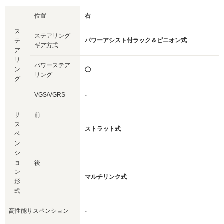
位置
右
ス
ステアリング
パワーアシスト付ラック＆ピニオン式
テ
ギア方式
ア
リ
パワーステア
ン
◯
リング
グ
VGS/VGRS
-
サ
前
ス
ストラット式
ペ
ン
シ
ョ
後
ン
マルチリンク式
形
式
高性能サスペンション
-