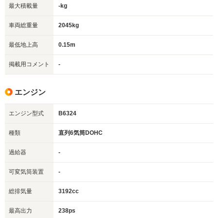
最大積載量
-kg
車両総重量
2045kg
最低地上高
0.15m
掲載用コメント
-
エンジン
エンジン型式
B6324
種類
直列6気筒DOHC
過給器
-
可変気筒装置
-
総排気量
3192cc
最高出力
238ps