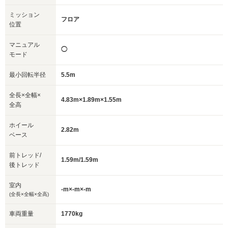
ミッション
フロア
位置
マニュアル
◯
モード
最小回転半径
5.5m
全長×全幅×
4.83m×1.89m×1.55m
全高
ホイール
2.82m
ベース
前トレッド/
1.59m/1.59m
後トレッド
室内
-m×-m×-m
(全長×全幅×全高)
車両重量
1770kg