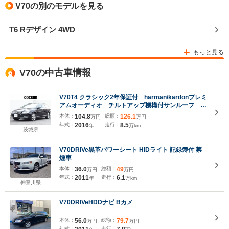
V70の別のモデルを見る
T6 Rデザイン 4WD
もっと見る
V70の中古車情報
V70T4 クラシック2年保証付 harman/kardonプレミ
アムオーディオ チルトアップ機構付サンルーフ イ
ンスクリプションプログラムインテリア 本革シー
本体：
104.8
総額：
126.1
万円
万円
ト シートヒーター シートエアコン パワーテール
年式：
2016
走行：
8.5
年
万km
ゲート 禁煙車
茨城県
V70DRIVe黒革パワーシート HIDライト 記録簿付 禁
煙車
本体：
36.0
総額：
49
万円
万円
年式：
2011
走行：
6.1
年
万km
神奈川県
V70DRIVeHDDナビ Bカメ
本体：
56.0
総額：
79.7
万円
万円
年式：
走行：