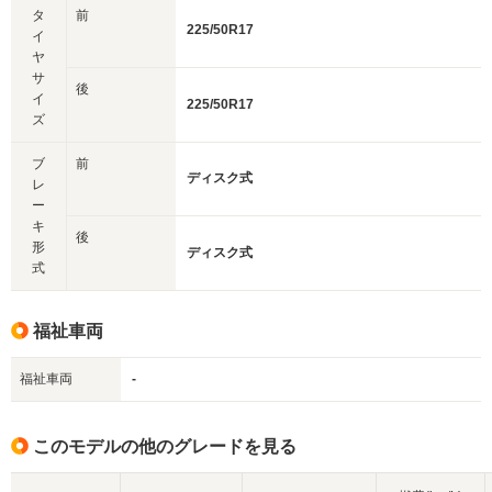
タ
前
225/50R17
イ
ヤ
サ
後
イ
225/50R17
ズ
ブ
前
ディスク式
レ
ー
キ
後
形
ディスク式
式
福祉車両
福祉車両
-
このモデルの他のグレードを見る