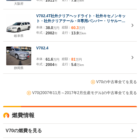
2011
7.8
年
万km
大阪府
V702.4T社外クリアヘッドライト・社外キセノンキッ
ト・社外クリアテール・R専用バンパー・リヤルーフ
スポイラー・シュミットモータース17インチアルミ・
本体：
38.0
総額：
60.3
万円
万円
後期グリル・キャリパー赤色加工・タイベル交換済・
年式：
2002
走行：
13.9
年
万km
フィルム加工
岐阜県
V702.4
本体：
61.6
総額：
81
万円
万円
年式：
2004
走行：
5.6
年
万km
静岡県
V70の中古車全てを見る
V70(2007年11月～2017年2月生産モデル)の中古車全てを見る
燃費情報
V70の燃費を見る