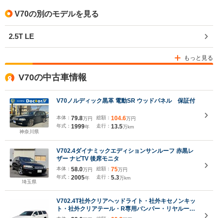
V70の別のモデルを見る
2.5T LE
もっと見る
V70の中古車情報
V70ノルディック黒革 電動SR ウッドパネル 保証付
本体：
79.8
総額：
104.6
万円
万円
年式：
1999
走行：
13.5
年
万km
神奈川県
V702.4ダイナミックエディションサンルーフ 赤黒レ
ザー ナビTV 後席モニタ
本体：
58.0
総額：
75
万円
万円
年式：
2005
走行：
5.3
年
万km
埼玉県
V702.4T社外クリアヘッドライト・社外キセノンキッ
ト・社外クリアテール・R専用バンパー・リヤルーフ
スポイラー・シュミットモータース17インチアルミ・