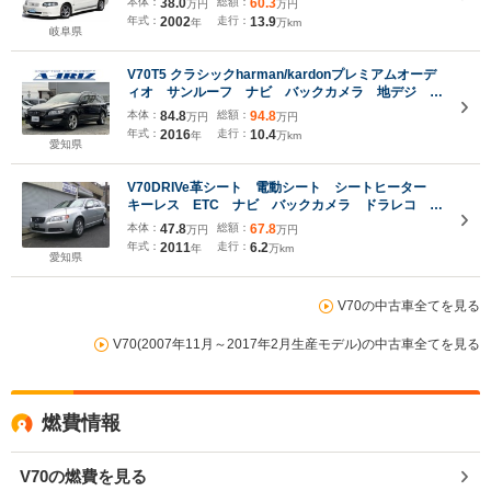
本体：
38.0
総額：
60.3
万円
万円
後期グリル・キャリパー赤色加工・タイベル交換済・
年式：
2002
走行：
13.9
年
万km
フィルム加工
岐阜県
V70T5 クラシックharman/kardonプレミアムオーデ
ィオ サンルーフ ナビ バックカメラ 地デジ ブ
ラウンレザーシート パワーバックドア シートヒー
本体：
84.8
総額：
94.8
万円
万円
タ―・クーラー ACC ETC 純正18インチアル
年式：
2016
走行：
10.4
年
万km
ミ 禁煙車
愛知県
V70DRIVe革シート 電動シート シートヒーター
キーレス ETC ナビ バックカメラ ドラレコ 前
後クリアランスソナー フォグライト
本体：
47.8
総額：
67.8
万円
万円
年式：
2011
走行：
6.2
年
万km
愛知県
V70の中古車全てを見る
V70(2007年11月～2017年2月生産モデル)の中古車全てを見る
燃費情報
V70の燃費を見る