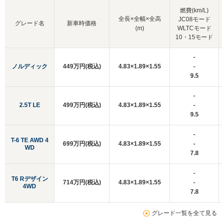
燃費(km/L)
全長×全幅×全高
JC08モード
グレード名
新車時価格
(m)
WLTCモード
10・15モード
-
ノルディック
449万円(税込)
4.83×1.89×1.55
-
9.5
-
2.5T LE
499万円(税込)
4.83×1.89×1.55
-
9.5
-
T-6 TE AWD 4
699万円(税込)
4.83×1.89×1.55
-
WD
7.8
-
T6 Rデザイン
714万円(税込)
4.83×1.89×1.55
-
4WD
7.8
グレード一覧を全て見る