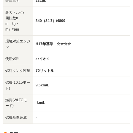
最高出力
231ps
最大トルク/
回転数n・
340（34.7）/4800
m（kg・
m）/rpm
環境対策エンジ
H17年基準 ☆☆☆☆
ン
使用燃料
ハイオク
燃料タンク容量
70リットル
燃費(10.15モー
9.5km/L
ド)
燃費(WLTCモ
-km/L
ード)
燃費基準達成
-