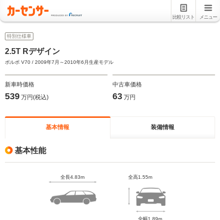
比較リスト
メニュー
特別仕様車
2.5T Rデザイン
ボルボ V70 / 2009年7月～2010年6月生産モデル
新車時価格
中古車価格
539
63
万円(税込)
万円
基本情報
装備情報
基本性能
全長4.83m
全高1.55m
全幅1.89m