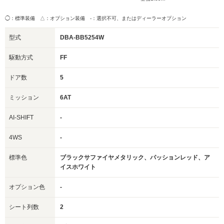
◯：標準装備 △：オプション装備
-：選択不可、またはディーラーオプション
型式
DBA-BB5254W
駆動方式
FF
ドア数
5
ミッション
6AT
AI-SHIFT
-
4WS
-
標準色
ブラックサファイヤメタリック、パッションレッド、ア
イスホワイト
オプション色
-
シート列数
2