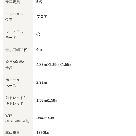
乗車定員
5名
ミッション
フロア
位置
マニュアル
◯
モード
最小回転半径
6m
全長×全幅×
4.83m×1.89m×1.55m
全高
ホイール
2.82m
ベース
前トレッド/
1.58m/1.58m
後トレッド
室内
-m×-m×-m
(全長×全幅×全高)
車両重量
1750kg