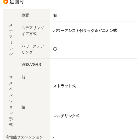
足回り
位置
右
ス
ステアリング
パワーアシスト付ラック＆ピニオン式
テ
ギア方式
ア
リ
パワーステア
ン
◯
リング
グ
VGS/VGRS
-
サ
前
ス
ストラット式
ペ
ン
シ
ョ
後
ン
マルチリンク式
形
式
高性能サスペンション
-