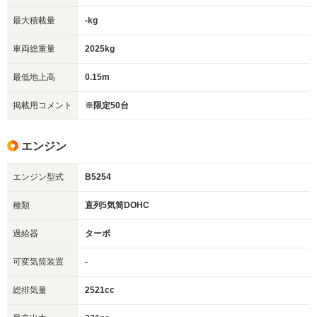
最大積載量
-kg
車両総重量
2025kg
最低地上高
0.15m
掲載用コメント
※限定50台
エンジン
エンジン型式
B5254
種類
直列5気筒DOHC
過給器
ターボ
可変気筒装置
-
総排気量
2521cc