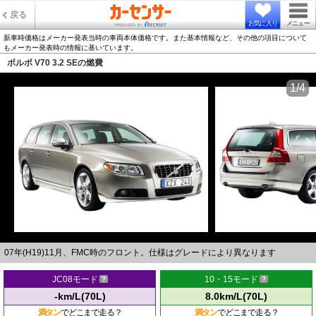
戻る
お気に入り
メニュー
新車時価格はメーカー発表当時の車両本体価格です。また基本情報など、その他の項目について
もメーカー発表時の情報に基いています。
ボルボ V70 3.2 SEの燃費
1/4
07年(H19)11月、FMC時のフロント。仕様はグレードにより異なります
JC08モード
10・15モード
-km/L(70L)
8.0km/L(70L)
満タン
でどこまで走る？
満タン
でどこまで走る？