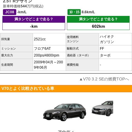
2.5T Rデザイン
新車時価格
544
万円(税込)
JC08
-km/L
10・15
8.6km/L
満タンでどこまで走る？
満タンでどこまで走る？
-km
602km
ハイオク
使用燃料
2521cc
排気量
エンジン
ガソリン
フロア6AT
FF
ミッション
駆動方式
200ps/4800rpm
ターボ
最大出力
過給器（ターボ）
2009年04月～200
-
生産期間
燃費性能
9年06月
▲V70 3.2 SEの燃費TOPへ
V70とよく比較されている車
アウディ