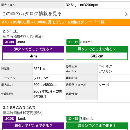
32.6kg・m/3200rpm
最大トルク
この車のカタログ情報を見る
V70（09年01月～09年06月モデル）の他のグレード一覧
2.5T LE
新車時価格
499
万円(税込)
JC08
-km/L
10・15
8.6km/L
満タンでどこまで走る？
満タンでどこまで走る？
-km
602km
ハイオク
使用燃料
2521cc
排気量
エンジン
ガソリン
フロア6AT
FF
ミッション
駆動方式
200ps/4800rpm
ターボ
最大出力
過給器（ターボ）
2009年01月～200
-
生産期間
燃費性能
9年06月
3.2 SE AWD 4WD
新車時価格
610
万円(税込)
JC08
-km/L
10・15
7.5km/L
満タンでどこまで走る？
満タンでどこまで走る？