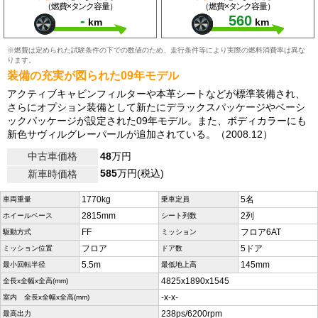
（燃費×タンク容量）
（燃費×タンク容量）
-
560
km
km
※燃費は定められた試験条件の下での数値のため、走行条件等により実際の燃料消費率は異な
ります。
装備の充実が図られた09年モデル
アクティブキャビンフィルターや本革シートなどが標準装備され、
さらにオプション装備として新たにデラックスパッケージやベーシ
ックパッケージが設定された09年モデル。また、ボディカラーにも
新色サヴィルグレーパールが追加されている。（2008.12）
中古車価格
48
万円
585
万円(税込)
新車時価格
1770kg
5名
車両重量
乗車定員
2815mm
2列
ホイールベース
シート列数
FF
フロア6AT
駆動方式
ミッション
フロア
5ドア
ミッション位置
ドア数
5.5m
145mm
最小回転半径
最低地上高
4825x1890x1545
全長x全幅x全高(mm)
-x-x-
室内 全長x全幅x全高(mm)
238ps/6200rpm
最高出力