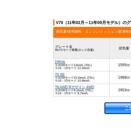
V70（11年02月～11年09月モデル）の
排気量/使用燃料・エンジン/ミッション/新車時
グレード名
排気量
WLTCモード燃費(タンク容量)
DRIVe
1595cc
※JC08モード12km/L (70L)
※10・15モード 12.2km/L
T5 SE
1998cc
※JC08モード10.4km/L (70L)
※10・15モード 10.8km/L
T6 AWD Rデザイン 4WD
2953cc
※JC08モード9.1km/L (70L)
※10・15モード 9.7km/L
こ