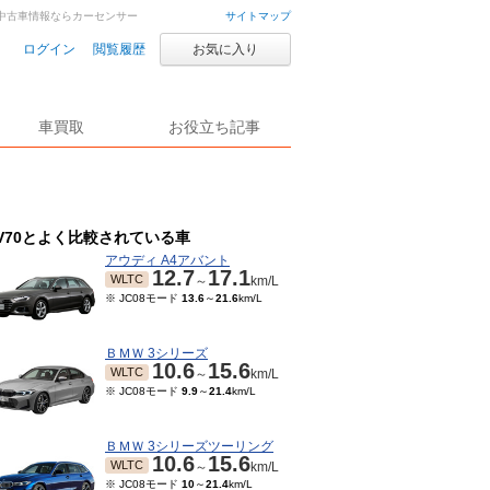
車・中古車情報ならカーセンサー
サイトマップ
ログイン
閲覧履歴
お気に入り
車買取
お役立ち記事
V70とよく比較されている車
アウディ A4アバント
12.7
17.1
WLTC
～
km/L
※ JC08モード
13.6
～
21.6
km/L
ＢＭＷ 3シリーズ
10.6
15.6
WLTC
～
km/L
※ JC08モード
9.9
～
21.4
km/L
ＢＭＷ 3シリーズツーリング
10.6
15.6
WLTC
～
km/L
※ JC08モード
10
～
21.4
km/L