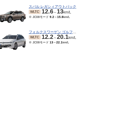
スバル レガシィアウトバック
12.6
13
WLTC
～
km/L
※ JC08モード
9.2
～
15.8
km/L
フォルクスワーゲン ゴルフヴァリアント
12.2
20.1
WLTC
～
km/L
※ JC08モード
13
～
22.1
km/L