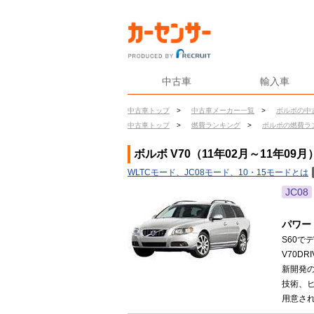
中古車
輸入車
中古車トップ
>
中古車メーカー一覧
>
ボルボの中
中古車トップ
>
燃費ランキング
>
ボルボの燃費ラ
ボルボ V70（11年02月～11年09
WLTCモード、JC08モード、10・15モードとは
JC08
パワー
S60で
V70D
新開発
技術、
用意された