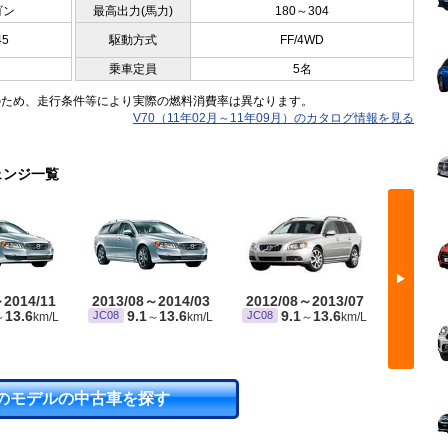
ゴン
最高出力(馬力)
180～304
45
駆動方式
FF/4WD
乗車定員
5名
のため、走行条件等により実際の燃料消費率は異なります。
V70（11年02月～11年09月）のカタログ情報を見る
ェンジ一覧
▶
～2014/11
2013/08～2014/03
2012/08～2013/07
2011/
13.6
9.1
13.6
9.1
13.6
9
JC08
JC08
JC08
～
km/L
～
km/L
～
km/L
※ 10
1
のモデルの中古車を探す