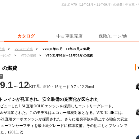
ボルボ V70（11年02月～11年09月）の燃費 | 中古
カタログ
中古車販売店
保険/ローン/他
古車
>
V70の中古車
>
V70(11年02月～11年09月)の燃費
ンキング
>
V70の燃費
>
V70(11年02月～11年09月)の燃費
月）の燃費
？
9.1
12
～
km/L
※10・15モード 9.7～12.2km/L
トレインが見直され、安全装備の充実化が図られた
デビューした1.6L直噴DOHCエンジンを採用したエントリーグレード、
RIVeが追加された。このモデルはエコカー減税対象となる。V70 T5 SEには、
の2L直噴ターボエンジンが採用された。さらに追突事故を防止する独自の安全
ヒューマンセーフティを最上級グレードに標準装備。その他にもオプションで
。(2011. 2)