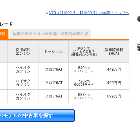
V70（11年02月～11年09月）の燃費・トップヘ
グレード
価格
駆動方式/最大出力/過給器/生産期間/燃費性能
満タンで
使用燃料
新車時価格
ミッション
どこまで走る？
エンジン
(税込)
(燃費xタンク容量)
ハイオク
840km
フロア6AT
449
万円
ガソリン
※JC08モード
ハイオク
728km
フロア6AT
499
万円
ガソリン
※JC08モード
ハイオク
637km
フロア6AT
699
万円
ガソリン
※JC08モード
のモデルの中古車を探す