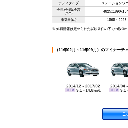
ボディタイプ
ステーションワ
全長x全幅x全高
4825x1890x15
(mm)
排気量(cc)
1595～2953
※ 燃費情報は定められた試験条件の下での数値
（11年02月～11年09月）のマイナーチ
2014/12～2017/02
2014/04
9.1
14.8
9.1
JC08
JC08
～
km/L
こ