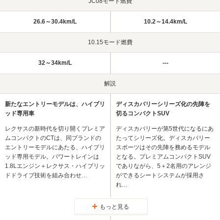
JC08モード燃費
26.6～30.4km/L
10.2～14.4km/L
10.15モード燃費
32～34km/L
---
解説
新たなエントリーモデルは、ハイブリ
ディスカバリーシリーズ化の先陣を
ッド専用車
切るコンパクトSUV
レクサスの新時代を切り開くプレミア
ディスカバリーが第5世代になるにあ
ムコンパクトのCTは、同ブランドの
たってシリーズ化。ディスカバリー
エントリーモデルにあたる、ハイブリ
スポーツはその先陣を務めるモデル
ッド専用モデル。パワートレインは
となる。プレミアムコンパクトSUV
1.8Lエンジン＋レクサス・ハイブリッ
でありながら、5＋2名用のアレンジ
ドドライブ技術を組み合わせ…
ができるシートシステムが採用さ
れ…
もっと見る