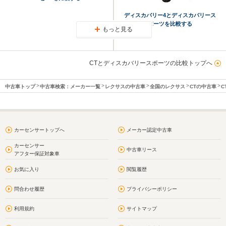
ディスカバリー4とディスカバリース
ポーツを比較する
もっと見る
CTとディスカバリースポーツの比較トップへ
中古車トップ
中古車検索：メーカー一覧
レクサスの中古車
全国のレクサス
CTの中古車
C
カーセンサートップへ
メーカー認定中古車
カーセンサー
中古車リース
アフター保証対象車
お気に入り
閲覧履歴
問合わせ履歴
プライバシーポリシー
利用規約
サイトマップ