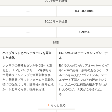
JC08モード燃費
---
8.4～8.5km/L
10.15モード燃費
---
6.2km/L
解説
ハイブリッドとバッテリーEVを両立
E63AMGのステーションワゴンモデ
した進化
ル
レクサスの基幹セダンが8代目へと進
Eクラスセダンのリアオーバーハング
化し、HEVとバッテリーEVを併せも
を120mm延長、余裕のあるラゲージ
つ電動ラインアップで全面刷新され
ルームを与えたワゴンモデル。テー
た。新開発プラットフォームと電動化
ルゲート下端とフロアの段差をなく
技術の強化により、静粛性や乗り心地
し、スムーズに荷物の積み下ろしが
が一段と高められ、操縦安定性…
行えるなど、工夫がこらされた。
さ…
もっと見る