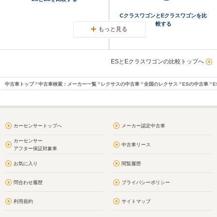
CクラスワゴンとEクラスワゴンを比
較する
もっと見る
ESとEクラスワゴンの比較トップへ
中古車トップ
中古車検索：メーカー一覧
レクサスの中古車
全国のレクサス
ESの中古車
E
カーセンサートップへ
メーカー認定中古車
カーセンサー
中古車リース
アフター保証対象車
お気に入り
閲覧履歴
問合わせ履歴
プライバシーポリシー
利用規約
サイトマップ