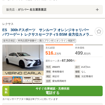
販売店：
ガリバー 名古屋茶屋店
レクサス
ES 300h Fスポーツ サンルーフ オレンジキャリパー
パワーゲート レクサスセーフティS BSM 全方位カメラ
電動シート シートヒーター/クーラー 三眼LEDライト ス
販売店保証
車両品質評価書付
購入プラン付
オンライン相談可
マートキー 純正AW 純正ナビ フルセグTV CD/DVD
Bluetooth ETC ドラレコ
支払総額
本体価格
516.
499.
2
8
万円
万円
67,500
通常ローン
月々
円
年式
2022
年
走行
2.2
万km
車検
車検整備付
修復
なし
保証
保証付
整備
法定整備付
住所
愛知県岡崎市
今すぐ在庫確認・見積依頼
無
電話する
料
カーセンサーアフター保証がBプランに付いています