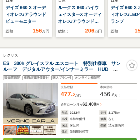
日産
日産
日産
デイズ 660 X オーデ
ルークス 660 ハイウ
デイズ 660 X
ィオレス/アラウンド
ェイスターX オーディ
ィオレス/LE
ビューモニター
オレス/アラウンドビ
ランプ
ューモニター
156
206
1
総額：
万円
総額：
万円
総額：
レクサス
ES 300h グレイスフル エスコート 特別仕様車 サン
ルーフ デジタルアウター/インナーミラー HUD
BSM 全方位C 本革 PWシート シートヒーター/クー
販売店保証
車両品質評価書付
購入プラン付
オンライン相談可
ラー 三眼LED 純正AW 純正DA フルセグTV
Bluetooth ETC ドラレコ
支払総額
本体価格
477.
456.
2
8
万円
万円
62,400
通常ローン
月々
円
年式
2022
年
走行
4.1
万km
車検
車検整備付
修復
なし
保証
保証付
整備
法定整備付
住所
愛知県岡崎市