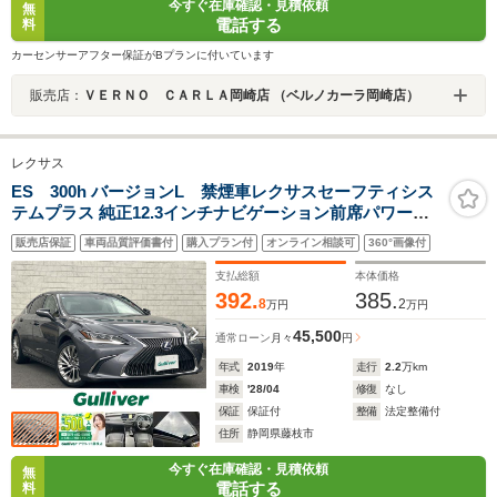
今すぐ在庫確認・見積依頼
無
電話する
料
カーセンサーアフター保証がBプランに付いています
販売店：
ＶＥＲＮＯ ＣＡＲＬＡ岡崎店 （ベルノカーラ岡崎店）
レクサス
ES 300h バージョンL 禁煙車レクサスセーフティシス
テムプラス 純正12.3インチナビゲーション前席パワーシ
ート 黒本革シート エアシート シートヒーターハンドルヒ
販売店保証
車両品質評価書付
購入プラン付
オンライン相談可
360°画像付
ーター サンルーフ 全周囲カメラ デジタルインナーミラー
前後ドラレコ
支払総額
本体価格
392.
385.
8
2
万円
万円
45,500
通常ローン
月々
円
年式
2019
年
走行
2.2
万km
車検
'28/04
修復
なし
保証
保証付
整備
法定整備付
住所
静岡県藤枝市
今すぐ在庫確認・見積依頼
無
電話する
料