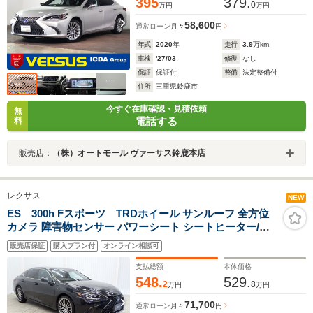
395
379.
0
万円
万円
58,600
通常ローン
月々
円
年式
2020
年
走行
3.9
万km
車検
'27/03
修復
なし
保証
保証付
整備
法定整備付
住所
三重県鈴鹿市
今すぐ在庫確認・見積依頼
無
電話する
料
販売店：
（株）オートモール ヴァーサス鈴鹿本店
レクサス
NEW
ES 300h Fスポーツ TRDホイール サンルーフ 全方位
カメラ 障害物センサー パワーシート シートヒーター/エ
アコン LEDヘッドライト スマートキー 純正ディスプレイ
販売店保証
購入プラン付
オンライン相談可
オーディオ バックカメラ フルセグTV Bluetooth ETC2.0
ドラレコ
支払総額
本体価格
548.
529.
2
8
万円
万円
71,700
通常ローン
月々
円