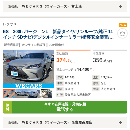
販売店：
ＷＥＣＡＲＳ（ウィーカーズ） 富士店
レクサス
NEW
ES 300h バージョンL 新品タイヤ/サンルーフ/純正 11
インチ SDナビ/デジタルインナーミラー/衝突安全装置/シ
ートヒーター/全方位モニター/車線逸脱防止支援システム/
販売店保証
オンライン相談可
360°画像付
シート フルレザー/ドライブレコーダー 純正
支払総額
本体価格
374.
356.
7
6
万円
万円
44,400
通常ローン
月々
円
年式
2019
年
走行
4.5
万km
車検
車検整備付
修復
なし
保証
保証付
整備
法定整備付
住所
愛知県名古屋市港区
今すぐ在庫確認・見積依頼
無
電話する
料
販売店：
ＷＥＣＡＲＳ（ウィーカーズ） 名古屋茶屋店