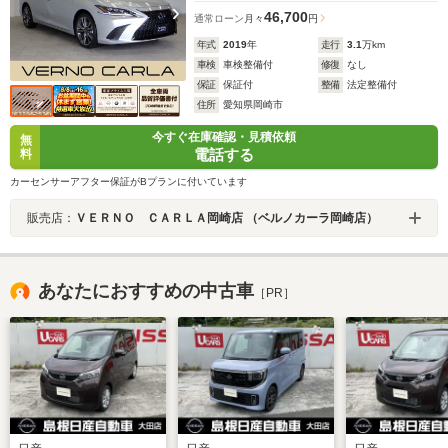
46,700
通常ローン
月々
円
年式
2019
年
走行
3.1
万km
車検
車検整備付
修復
なし
保証
保証付
整備
法定整備付
住所
愛知県岡崎市
今すぐ在庫確認・見積依頼
無
電話する
料
カーセンサーアフター保証がBプランに付いています
販売店：
ＶＥＲＮＯ ＣＡＲＬＡ岡崎店 （ベルノカーラ岡崎店）
あなたにおすすめの中古車
［PR］