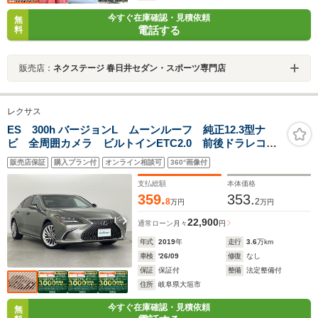
今すぐ在庫確認・見積依頼
無
電話する
料
販売店：
ネクステージ 春日井セダン・スポーツ専門店
レクサス
ES 300h バージョンL ムーンルーフ 純正12.3型ナ
ビ 全周囲カメラ ビルトインETC2.0 前後ドラレコ
BSM HUD 電動リアゲート パドルシフト レクサス
販売店保証
購入プラン付
オンライン相談可
360°画像付
セーフティシステム+ 茶レザーシート オートハイビー
ム
支払総額
本体価格
359.
353.
8
2
万円
万円
22,900
通常ローン
月々
円
年式
2019
年
走行
3.6
万km
車検
'26/09
修復
なし
保証
保証付
整備
法定整備付
住所
岐阜県大垣市
今すぐ在庫確認・見積依頼
無