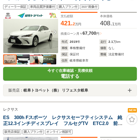
&TV フルセグ バックカメラ ドラレコ DVD再生
ディーラー保証
車両品質評価書付
購入プラン付
360°画像付
ミュージックプレイヤー接続可 衝突被害軽減システ
ム ETC 電動シート
支払総額
本体価格
421.
408.
2
1
万円
万円
67,700
残価ローン
月々
円
年式
2019
年
走行
2.1
万km
車検
車検整備付
修復
なし
保証
保証付
整備
法定整備付
住所
岐阜県岐阜市
今すぐ在庫確認・見積依頼
電話する
販売店：
岐阜トヨペット（株） リフェスタ岐阜
レクサス
NEW
ES 300h Fスポーツ レクサスセーフティシステム 純
正12.3インチディスプレイ フルセグTV ETC2.0 前後
ドライブレコーダー パノラミックビューモニター サ
販売店保証
購入プラン付
オンライン相談可
ンルーフ オートブレーキホールド 電動パーキングブ