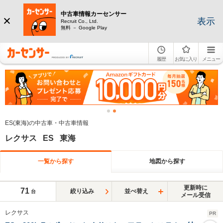
中古車情報カーセンサー
表示
Recruit Co., Ltd.
無料 － Google Play
履歴
お気に入り
メニュー
ES(東海)の中古車・中古車情報
レクサス ES 東海
一覧から探す
地図から探す
更新時に
71
絞り込み
並べ替え
台
メール受信
レクサス
PR