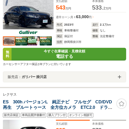
レーキ
支払総額
本体価格
543
533.
2
万円
万円
63,000
通常ローン
月々
円
年式
2023
年
走行
2.1
万km
車検
車検整備付
修復
なし
保証
保証付
整備
法定整備付
住所
静岡県掛川市
今すぐ在庫確認・見積依頼
無
電話する
料
カーセンサーアフター保証がBプランに付いています
販売店：
ガリバー 掛川店
レクサス
ES 300h バージョンL 純正ナビ フルセグ CD/DVD
再生 ブルートゥース 全方位カメラ ETC2.0 ドラレ
コ LEDオートライト ブラインドスポットM 黒革シー
販売店保証
車両品質評価書付
購入プラン付
オンライン相談可
ト サンルーフ レーダークルーズ 純正18AW 禁煙車
支払総額
本体価格