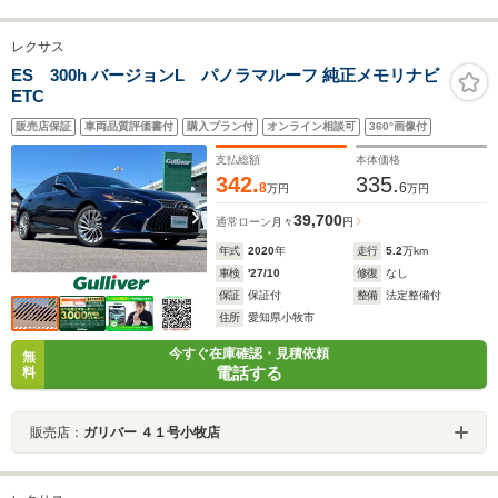
レクサス
ES 300h バージョンL パノラマルーフ 純正メモリナビ
ETC
販売店保証
車両品質評価書付
購入プラン付
オンライン相談可
360°画像付
支払総額
本体価格
342.
335.
8
6
万円
万円
39,700
通常ローン
月々
円
年式
2020
年
走行
5.2
万km
車検
'27/10
修復
なし
保証
保証付
整備
法定整備付
住所
愛知県小牧市
今すぐ在庫確認・見積依頼
無
電話する
料
販売店：
ガリバー ４１号小牧店