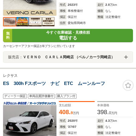
年式
2023
年
走行
2.0
万km
車検
車検整備付
修復
なし
保証
保証付
整備
法定整備付
住所
愛知県岡崎市
今すぐ在庫確認・見積依頼
無
電話する
料
カーセンサーアフター保証がBプランに付いています
販売店：
ＶＥＲＮＯ ＣＡＲＬＡ岡崎店 （ベルノカーラ岡崎店）
レクサス
ES 300h Fスポーツ ナビ ETC ムーンルーフ
ディーラー保証
車両品質評価書付
購入プラン付
支払総額
本体価格
408.
398.
9
0
万円
万円
年式
2020
年
走行
4.3
万km
車検
'27/07
修復
なし
保証
保証付
整備
法定整備付