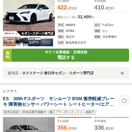
支払総額
本体価格
422.
410.
9
8
万円
万円
32,400
通常ローン
月々
円
年式
2022
年
走行
7.4
万km
車検
'27/03
修復
なし
保証
保証付
整備
法定整備付
住所
愛知県春日井市
今すぐ在庫確認・見積依頼
無
電話する
料
販売店：
ネクステージ 春日井セダン・スポーツ専門店
レクサス
ES 300h Fスポーツ サンルーフ BSM 衝突軽減ブレー
キ 障害物センサー パワーシート シートヒーター/エアコ
ン LEDヘッドライト スマートキー 純正AW 純正ナビ バ
販売店保証
車両品質評価書付
購入プラン付
オンライン相談可
ックカメラ フルセグTV DVD/CD再生 Bluetooth ETC ド
ライブレコーダー
支払総額
本体価格
356.
336.
9
8
万円
万円