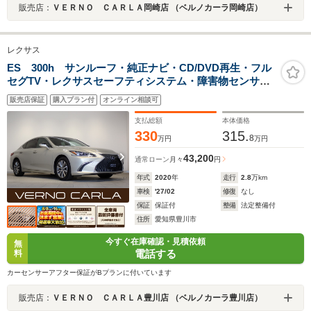
販売店：
ＶＥＲＮＯ ＣＡＲＬＡ岡崎店 （ベルノカーラ岡崎店）
レクサス
ES 300h サンルーフ・純正ナビ・CD/DVD再生・フル
セグTV・レクサスセーフティシステム・障害物センサ
ー・本革シート・パワーシート・シートヒーター/クーラ
販売店保証
購入プラン付
オンライン相談可
ー・スマートキー・純正AW・ステアヒーター・バックカ
メラ・ETC
支払総額
本体価格
330
315.
8
万円
万円
43,200
通常ローン
月々
円
年式
2020
年
走行
2.8
万km
車検
'27/02
修復
なし
保証
保証付
整備
法定整備付
住所
愛知県豊川市
今すぐ在庫確認・見積依頼
無
電話する
料
カーセンサーアフター保証がBプランに付いています
販売店：
ＶＥＲＮＯ ＣＡＲＬＡ豊川店 （ベルノカーラ豊川店）