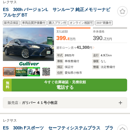
レクサス
ES 300h バージョンL サンルーフ 純正メモリーナビ
フルセグ BT
販売店保証
車両品質評価書付
購入プラン付
オンライン相談可
360°画像付
支払総額
本体価格
399.
390.
8
2
万円
万円
41,300
通常ローン
月々
円
年式
2021
年
走行
4.9
万km
車検
車検整備付
修復
なし
保証
保証付
整備
法定整備付
住所
愛知県小牧市
今すぐ在庫確認・見積依頼
無
電話する
料
販売店：
ガリバー ４１号小牧店
レクサス
ES 300h Fスポーツ セーフティシステムプラス ブラ