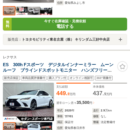
住所
愛知県みよし市
今すぐ在庫確認・見積依頼
無
電話する
料
販売店：
トヨタモビリティ東名古屋（株） キリンダム三好中央店
レクサス
ES 300h Fスポーツ デジタルインナーミラー ムーン
ルーフ ブラインドスポットモニター ハンズフリーパ
ワートランク メモリシート シートベンチレーショ
販売店保証
車両品質評価書付
購入プラン付
オンライン相談可
360°画像付
ン 3眼LEDヘッドライト 純正19インチアルミホイール
支払総額
本体価格
449.
437.
9
9
万円
万円
35,500
通常ローン
月々
円
年式
2020
年
走行
2.9
万km
車検
'27/01
修復
なし
保証
保証付
整備
法定整備付
住所
愛知県春日井市