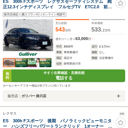
ES 300h Fスポーツ レクサスセーフティシステム 純
正12.3インチディスプレイ フルセグTV ETC2.0 前後
ドライブレコーダー パノラミックビューモニター サ
販売店保証
購入プラン付
オンライン相談可
ンルーフ オートブレーキホールド 電動パーキングブ
レーキ
支払総額
本体価格
543
533.
2
万円
万円
63,000
通常ローン
月々
円
年式
2023
年
走行
2.1
万km
車検
車検整備付
修復
なし
保証
保証付
整備
法定整備付
住所
静岡県掛川市
今すぐ在庫確認・見積依頼
無
電話する
料
カーセンサーアフター保証がBプランに付いています
販売店：
ガリバー 掛川店
レクサス
PR
ES 300h Fスポーツ 後期 パノラミックビューモニタ
ー ハンズフリーパワートランクリッド 1オーナー 禁