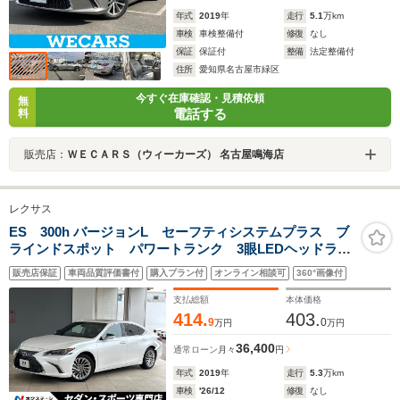
年式
2019
年
走行
5.1
万km
車検
車検整備付
修復
なし
保証
保証付
整備
法定整備付
住所
愛知県名古屋市緑区
今すぐ在庫確認・見積依頼
無
電話する
料
販売店：
ＷＥＣＡＲＳ（ウィーカーズ） 名古屋鳴海店
レクサス
ES 300h バージョンL セーフティシステムプラス ブ
ラインドスポット パワートランク 3眼LEDヘッドライ
ト 純正18インチAW 革巻ステアリング セミアニリン
販売店保証
車両品質評価書付
購入プラン付
オンライン相談可
360°画像付
革シート スマートキー プレミアムサウンドシステム
支払総額
本体価格
414.
403.
9
0
万円
万円
36,400
通常ローン
月々
円
年式
2019
年
走行
5.3
万km
車検
'26/12
修復
なし