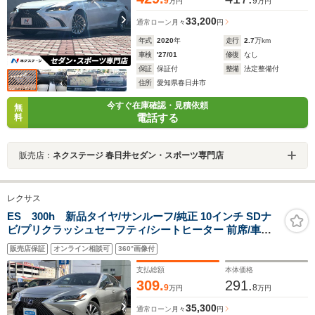
9
9
万円
万円
33,200
通常ローン
月々
円
年式
2020
年
走行
2.7
万km
車検
'27/01
修復
なし
保証
保証付
整備
法定整備付
住所
愛知県春日井市
今すぐ在庫確認・見積依頼
無
電話する
料
販売店：
ネクステージ 春日井セダン・スポーツ専門店
レクサス
ES 300h 新品タイヤ/サンルーフ/純正 10インチ SDナ
ビ/プリクラッシュセーフティ/シートヒーター 前席/車線
逸脱防止支援システム/シート フルレザー/ドライブレコー
販売店保証
オンライン相談可
360°画像付
ダー 前後/ヘッドランプ LED
支払総額
本体価格
309.
291.
9
8
万円
万円
35,300
通常ローン
月々
円