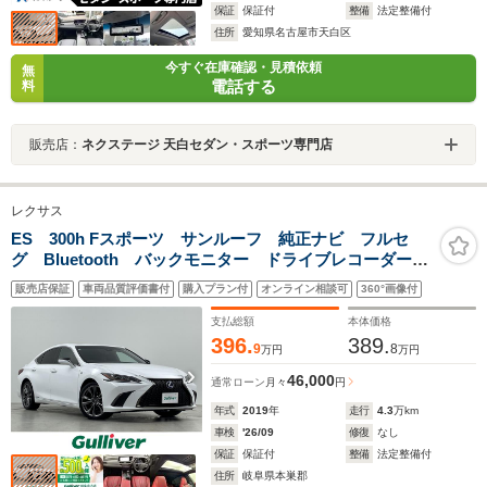
保証
保証付
整備
法定整備付
住所
愛知県名古屋市天白区
今すぐ在庫確認・見積依頼
無
電話する
料
販売店：
ネクステージ 天白セダン・スポーツ専門店
レクサス
ES 300h Fスポーツ サンルーフ 純正ナビ フルセ
グ Bluetooth バックモニター ドライブレコーダー
ビルトインETC2.0 ブラインドスポットモニター 前席
販売店保証
車両品質評価書付
購入プラン付
オンライン相談可
360°画像付
シートヒーター 前席ベンチレーション 前席パワーシ
ート
支払総額
本体価格
396.
389.
9
8
万円
万円
46,000
通常ローン
月々
円
年式
2019
年
走行
4.3
万km
車検
'26/09
修復
なし
保証
保証付
整備
法定整備付
住所
岐阜県本巣郡