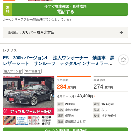
今すぐ在庫確認・見積依頼
無
電話する
料
カーセンサーアフター保証がBプランに付いています
販売店：
ガリバー 岐阜北方店
レクサス
ES 300h バージョンL 法人ワンオーナー 禁煙車 黒
レザーシート サンルーフ デジタルインナーミラー
ドライブレコーダー 純正ナビ フルセグテレビ パノ
購入プラン付
360°画像付
ラミックビューカメラ ビルトインETC コーナーセン
サー AC100V
支払総額
本体価格
284.
274.
8
8
万円
万円
43,400
通常ローン
月々
円
年式
2019
年
走行
15.4
万km
車検
車検整備付
修復
なし
保証
保証無
整備
法定整備付
住所
愛知県みよし市
今すぐ在庫確認・見積依頼