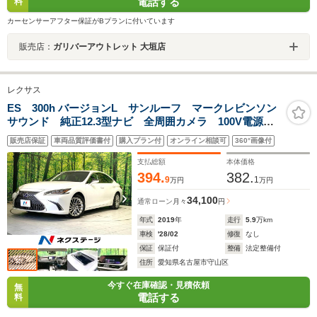
電話する
料
カーセンサーアフター保証がBプランに付いています
販売店：
ガリバーアウトレット 大垣店
レクサス
ES 300h バージョンL サンルーフ マークレビンソン
サウンド 純正12.3型ナビ 全周囲カメラ 100V電源
レーダークルーズ BSM 電動リアゲート 黒革 前席
販売店保証
車両品質評価書付
購入プラン付
オンライン相談可
360°画像付
シートヒーター/エアコン ドラレコ 三眼LEDヘッド
支払総額
本体価格
394.
382.
9
1
万円
万円
34,100
通常ローン
月々
円
年式
2019
年
走行
5.9
万km
車検
'28/02
修復
なし
保証
保証付
整備
法定整備付
住所
愛知県名古屋市守山区
今すぐ在庫確認・見積依頼
無
電話する
料