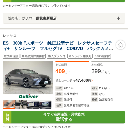
カーセンサーアフター保証がBプランに付いています
販売店：
ガリバー 藤枝南新屋店
レクサス
ES 300h Fスポーツ 純正12型ナビ レクサスセーフテ
ィ+ サンルーフ フルセグTV CD/DVD バックカメ
ラ 本革 シートヒーター/エアシート パワーシート
販売店保証
車両品質評価書付
購入プラン付
オンライン相談可
360°画像付
シートメモリ BSM 三眼LED 純正19インチAW
BSM
支払総額
本体価格
409
399.
3
万円
万円
47,400
通常ローン
月々
円
年式
2019
年
走行
2.2
万km
車検
車検整備付
修復
なし
保証
保証付
整備
法定整備付
住所
愛知県名古屋市港区
今すぐ在庫確認・見積依頼
無
電話する
料
カーセンサーアフター保証がBプランに付いています