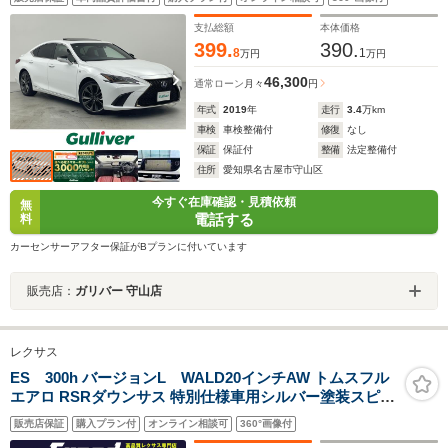
ートメモリ/前ドラレコ/ETC2.0/
支払総額
本体価格
399.
390.
8
1
万円
万円
46,300
通常ローン
月々
円
年式
2019
年
走行
3.4
万km
車検
車検整備付
修復
なし
保証
保証付
整備
法定整備付
住所
愛知県名古屋市守山区
今すぐ在庫確認・見積依頼
無
電話する
料
カーセンサーアフター保証がBプランに付いています
販売店：
ガリバー 守山店
レクサス
ES 300h バージョンL WALD20インチAW トムスフル
エアロ RSRダウンサス 特別仕様車用シルバー塗装スピン
ドルグリル デジタルインナーミラー パワートランクリッ
販売店保証
購入プラン付
オンライン相談可
360°画像付
ド トランクスポイラー パノラミックビューモニター ムー