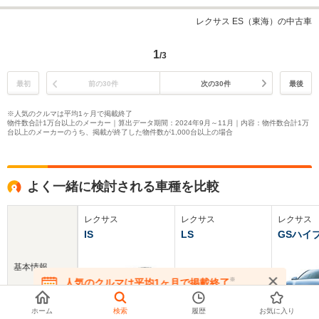
レクサス ES（東海）の中古車
1
/3
最初
前の30件
次の30件
最後
※人気のクルマは平均1ヶ月で掲載終了
物件数合計1万台以上のメーカー｜算出データ期間：2024年9月～11月｜内容：物件数合計1万
台以上のメーカーのうち、掲載が終了した物件数が1,000台以上の場合
よく一緒に検討される車種を比較
レクサス
レクサス
レクサス
IS
LS
GSハイ
基本情報
※
人気のクルマは平均1ヶ月で掲載終了
在庫が無くなる前にお問い合わせください
ホーム
検索
履歴
お気に入り