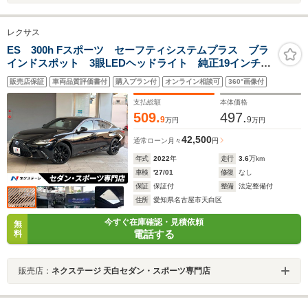
レクサス
ES 300h Fスポーツ セーフティシステムプラス ブラ
インドスポット 3眼LEDヘッドライト 純正19インチ
AW 革巻ステアリング 専用スポーツシート スマート
販売店保証
車両品質評価書付
購入プラン付
オンライン相談可
360°画像付
キー プレミアムサウンドシステム ムーンルーフ
支払総額
本体価格
509.
497.
9
9
万円
万円
42,500
通常ローン
月々
円
年式
2022
年
走行
3.6
万km
車検
'27/01
修復
なし
保証
保証付
整備
法定整備付
住所
愛知県名古屋市天白区
今すぐ在庫確認・見積依頼
無
電話する
料
販売店：
ネクステージ 天白セダン・スポーツ専門店