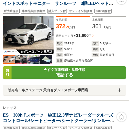
インドスポットモニター サンルーフ 3眼LEDヘッドラ
イト 純正19インチアルミ 革巻きステアリング パド
販売店保証
車両品質評価書付
購入プラン付
オンライン相談可
360°画像付
ルシフト 前席シートエアコン プレミアムサウンドシ
ステム 禁煙車
支払総額
本体価格
372.
361.
9
1
万円
万円
31,600
通常ローン
月々
円
年式
2019
年
走行
5.1
万km
車検
'26/10
修復
なし
保証
保証付
整備
法定整備付
住所
愛知県名古屋市天白区
今すぐ在庫確認・見積依頼
無
電話する
料
販売店：
ネクステージ 天白セダン・スポーツ専門店
レクサス
ES 300h Fスポーツ 純正12.3型ナビ/レーダークルーズ
コントロール/シートヒーター/シートクーラー/サンルー
フ/LEDヘッドライト/オートハイビーム/パワーシート/シ
販売店保証
車両品質評価書付
購入プラン付
オンライン相談可
360°画像付