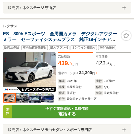
販売店：
ネクステージ 守山店
レクサス
ES 300h Fスポーツ 全周囲カメラ デジタルアウター
ミラー セーフティシステムプラス 純正19インチアル
ミ ブラインドスポットモニター 3眼LEDヘッドライ
販売店保証
車両品質評価書付
購入プラン付
オンライン相談可
360°画像付
ト 革巻きステアリング 前席シートエアコン プレミ
アムサウンド
支払総額
本体価格
439.
423.
9
5
万円
万円
34,300
通常ローン
月々
円
年式
2021
年
走行
3.8
万km
車検
車検整備付
修復
なし
保証
保証付
整備
法定整備付
住所
愛知県名古屋市天白区
今すぐ在庫確認・見積依頼
無
電話する
料
販売店：
ネクステージ 天白セダン・スポーツ専門店