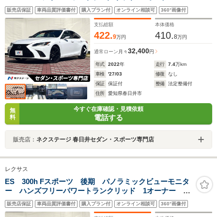
煙車 白革 シートベンチレーション AppleCarPlay
販売店保証
車両品質評価書付
購入プラン付
オンライン相談可
360°画像付
メーカーナビ 純正19インチブラック塗装AW
支払総額
本体価格
422.
410.
9
8
万円
万円
32,400
通常ローン
月々
円
年式
2022
年
走行
7.4
万km
車検
'27/03
修復
なし
保証
保証付
整備
法定整備付
住所
愛知県春日井市
今すぐ在庫確認・見積依頼
無
電話する
料
販売店：
ネクステージ 春日井セダン・スポーツ専門店
レクサス
ES 300h Fスポーツ 後期 パノラミックビューモニタ
ー ハンズフリーパワートランクリッド 1オーナー 禁
煙車 白革 シートベンチレーション AppleCarPlay
販売店保証
車両品質評価書付
購入プラン付
オンライン相談可
360°画像付
メーカーナビ 純正19インチブラック塗装AW