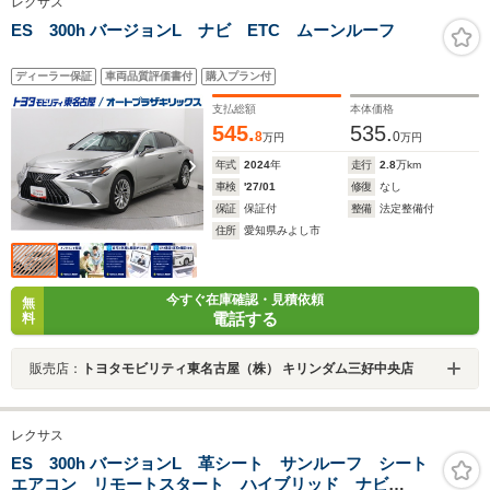
レクサス
ES 300h バージョンL ナビ ETC ムーンルーフ
ディーラー保証
車両品質評価書付
購入プラン付
支払総額
本体価格
545.
535.
8
0
万円
万円
年式
2024
年
走行
2.8
万km
車検
'27/01
修復
なし
保証
保証付
整備
法定整備付
住所
愛知県みよし市
今すぐ在庫確認・見積依頼
無
電話する
料
販売店：
トヨタモビリティ東名古屋（株） キリンダム三好中央店
レクサス
ES 300h バージョンL 革シート サンルーフ シート
エアコン リモートスタート ハイブリッド ナビ