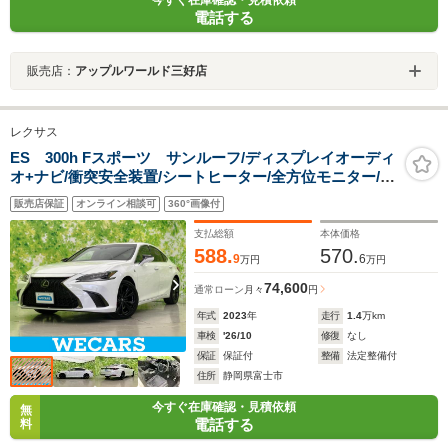
電話する
販売店：
アップルワールド三好店
レクサス
ES 300h Fスポーツ サンルーフ/ディスプレイオーディ
オ+ナビ/衝突安全装置/シートヒーター/全方位モニター/車
線逸脱防止支援システム/シート フルレザー/ヘッドランプ
販売店保証
オンライン相談可
360°画像付
LED/Bluetooth接続
支払総額
本体価格
588.
570.
9
6
万円
万円
74,600
通常ローン
月々
円
年式
2023
年
走行
1.4
万km
車検
'26/10
修復
なし
保証
保証付
整備
法定整備付
住所
静岡県富士市
今すぐ在庫確認・見積依頼
無
電話する
料