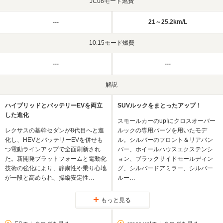
JC08モード燃費
---
21～25.2km/L
10.15モード燃費
---
---
解説
ハイブリッドとバッテリーEVを両立
SUVルックをまとったアップ！
した進化
スモールカーのup!にクロスオーバー
レクサスの基幹セダンが8代目へと進
ルックの専用パーツを用いたモデ
化し、HEVとバッテリーEVを併せも
ル。シルバーのフロント＆リアバン
つ電動ラインアップで全面刷新され
パー、ホイールハウスエクステンシ
た。新開発プラットフォームと電動化
ョン、ブラックサイドモールディン
技術の強化により、静粛性や乗り心地
グ、シルバードアミラー、シルバー
が一段と高められ、操縦安定性…
ルー…
もっと見る