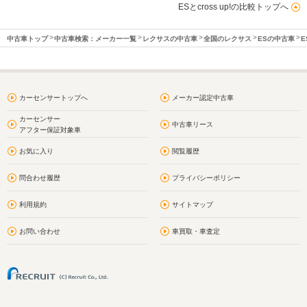
ESとcross up!の比較トップへ
中古車トップ
中古車検索：メーカー一覧
レクサスの中古車
全国のレクサス
ESの中古車
E
カーセンサートップへ
メーカー認定中古車
カーセンサー
中古車リース
アフター保証対象車
お気に入り
閲覧履歴
問合わせ履歴
プライバシーポリシー
利用規約
サイトマップ
お問い合わせ
車買取・車査定