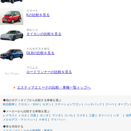
スマート
Kの比較を見る
ポルシェ
タイカンの比較を見る
メルセデスＡＭＧ
GLBの比較を見る
プリムス
ロードランナーの比較を見る
エスティマエミーナの比較・車種一覧トップへ
◆他のボディタイプから比較する車種を選ぶ
軽自動車
|
クロカン・SUV
|
セダン
|
ステーションワゴン
|
ハッチバック
|
クーペ
|
オープン
◆メーカーから比較する車種を選ぶ
レクサス
|
トヨタ
|
日産
|
ホンダ
|
マツダ
|
スバル
|
スズキ
|
三菱
|
ダイハツ
|
いすゞ
|
光
メルセデス・マイバッハ
|
ＡＭＧ
|
マイバッハ
◆車を売却する
エスティマエミーナの車買取・車査定