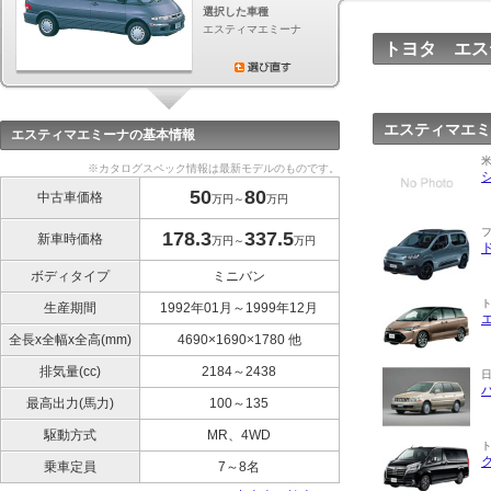
選択した車種
エスティマエミーナ
トヨタ エス
エスティマエミ
エスティマエミーナの基本情報
※カタログスペック情報は最新モデルのものです。
50
80
中古車価格
万円～
万円
178.3
337.5
新車時価格
万円～
万円
ボディタイプ
ミニバン
生産期間
1992年01月～1999年12月
全長x全幅x全高(mm)
4690×1690×1780 他
排気量(cc)
2184～2438
最高出力(馬力)
100～135
駆動方式
MR、4WD
乗車定員
7～8名