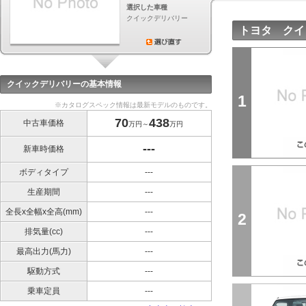
選択した車種
クイックデリバリー
トヨタ クイ
クイックデリバリーの基本情報
1
※カタログスペック情報は最新モデルのものです。
70
438
中古車価格
万円～
万円
---
新車時価格
ボディタイプ
---
生産期間
---
全長x全幅x全高(mm)
---
2
排気量(cc)
---
最高出力(馬力)
---
駆動方式
---
乗車定員
---