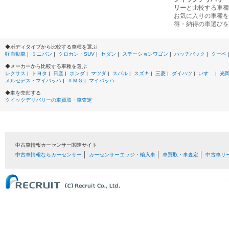
リー
と比較する車種
お気に入りの車種を
得・納得の車選びを
◆ボディタイプから比較する車種を選ぶ
軽自動車
|
ミニバン
|
クロカン・SUV
|
セダン
|
ステーションワゴン
|
ハッチバック
|
クーペ
◆メーカーから比較する車種を選ぶ
レクサス
|
トヨタ
|
日産
|
ホンダ
|
マツダ
|
スバル
|
スズキ
|
三菱
|
ダイハツ
|
いすゞ
|
光
メルセデス・マイバッハ
|
ＡＭＧ
|
マイバッハ
◆車を売却する
クイックデリバリーの車買取・車査定
中古車情報カーセンサー関連サイト
中古車情報ならカーセンサー
カーセンサーエッジ・輸入車
車買取・車査定
中古車リ