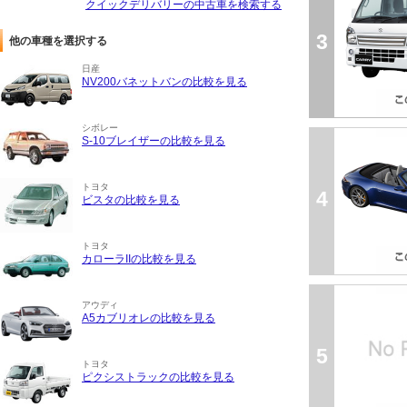
クイックデリバリーの中古車を検索する
3
他の車種を選択する
日産
NV200バネットバンの比較を見る
シボレー
S-10ブレイザーの比較を見る
トヨタ
4
ビスタの比較を見る
トヨタ
カローラIIの比較を見る
アウディ
A5カブリオレの比較を見る
5
トヨタ
ピクシストラックの比較を見る