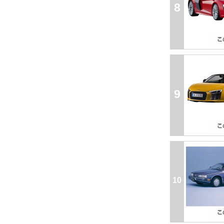
8
9
10