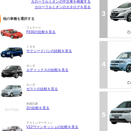
カローラルミオンの中古車を検索する
カローラルミオンのカタログを見る
3
他の車種を選択する
フェラーリ
F430の比較を見る
トヨタ
サクシードバンの比較を見る
4
ホンダ
エディックスの比較を見る
ホンダ
ゼストの比較を見る
米国日産
Zの比較を見る
5
アストンマーティン
V12ヴァンキッシュの比較を見る