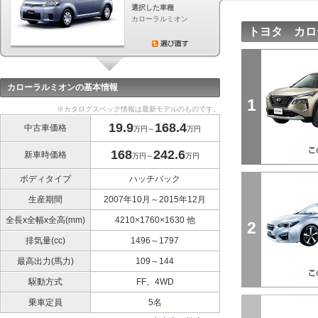
選択した車種
カローラルミオン
トヨタ カロ
カローラルミオンの基本情報
1
※カタログスペック情報は最新モデルのものです。
19.9
168.4
中古車価格
万円～
万円
168
242.6
新車時価格
万円～
万円
ボディタイプ
ハッチバック
生産期間
2007年10月～2015年12月
全長x全幅x全高(mm)
4210×1760×1630 他
2
排気量(cc)
1496～1797
最高出力(馬力)
109～144
駆動方式
FF、4WD
乗車定員
5名