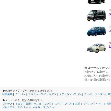
カローラルミオン
と
と比較する車種を、
お気に入りの車種を
得・納得の車選びを
◆他のボディタイプから比較する車種を選ぶ
軽自動車
|
ミニバン
|
クロカン・SUV
|
セダン
|
ステーションワゴン
|
クーペ
|
オープン
|
商
◆メーカーから比較する車種を選ぶ
レクサス
|
トヨタ
|
日産
|
ホンダ
|
マツダ
|
スバル
|
スズキ
|
三菱
|
ダイハツ
|
いすゞ
|
光
メルセデス・マイバッハ
|
ＡＭＧ
|
マイバッハ