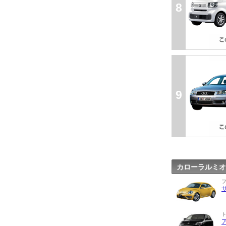
8
9
カローラルミオ