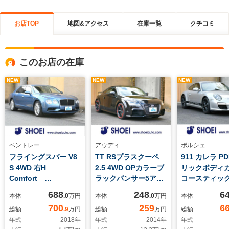
お店TOP
地図&アクセス
在庫一覧
クチコミ
このお店の在庫
NEW
NEW
NEW
ベントレー
アウディ
ポルシェ
フライングスパー V8
TT RSプラスクーペ
911 カレラ P
S 4WD 右H
2.5 4WD OPカラーブ
リックボディ
Comfort
ラックパンサー5アー
コースティッ
Specification
ム ローターデザイン
ルカンターラ
688
248
6
本体
.0
万円
本体
.0
万円
本体
Interior Style
ブラック&レッドサー
イナー リヤ
700
259
6
総額
.9
万円
総額
万円
総額
Specification
ボトロDISTT RSロ
ウワイパー 
年式
2018
年
年式
2014
年
年式
with Contrast
ゴメータークルコン
ックコーナー