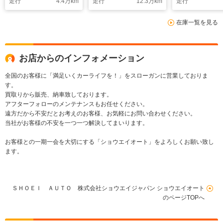
走行
4.4
万km
走行
12.3
万km
走行
Stitchingコーナーエ
SDナビDSRCシステ
イトPASM)ス
アサスパワークロージ
ムRSスポーツサスカ
クロノパッケ
在庫一覧を見る
ングパーク
ーボンDミラーカバー
ノメーター無
EGカバー
デカール
お店からのインフォメーション
全国のお客様に「満足いくカーライフを！」をスローガンに営業しておりま
す。
買取りから販売、納車致しております。
アフターフォローのメンテナンスもお任せください。
遠方だから不安だとお考えのお客様、お気軽にお問い合わせください。
当社がお客様の不安を一つ一つ解決してまいります。
お客様との一期一会を大切にする「ショウエイオート」をよろしくお願い致し
ます。
ＳＨＯＥＩ ＡＵＴＯ 株式会社ショウエイジャパン ショウエイオート
のページTOPへ