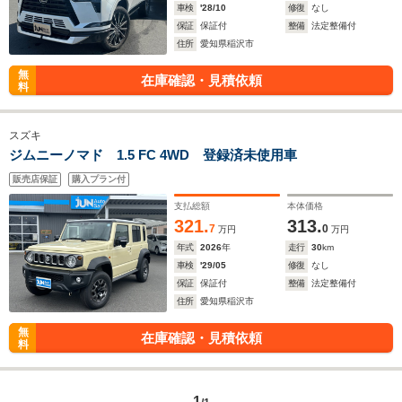
車検
'28/10
修復
なし
保証
保証付
整備
法定整備付
住所
愛知県稲沢市
無
在庫確認・見積依頼
料
スズキ
ジムニーノマド 1.5 FC 4WD 登録済未使用車
販売店保証
購入プラン付
支払総額
本体価格
321.
313.
7
0
万円
万円
年式
2026
年
走行
30
km
車検
'29/05
修復
なし
保証
保証付
整備
法定整備付
住所
愛知県稲沢市
無
在庫確認・見積依頼
料
1