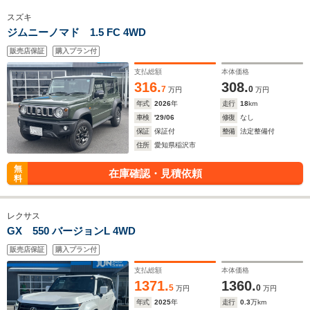
スズキ
ジムニーノマド 1.5 FC 4WD
販売店保証
購入プラン付
支払総額
本体価格
316.
308.
7
0
万円
万円
年式
2026
年
走行
18
km
車検
'29/06
修復
なし
保証
保証付
整備
法定整備付
住所
愛知県稲沢市
無
在庫確認・見積依頼
料
レクサス
GX 550 バージョンL 4WD
販売店保証
購入プラン付
支払総額
本体価格
1371.
1360.
5
0
万円
万円
年式
2025
年
走行
0.3
万km