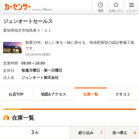
履歴
お気に入り
メニュー
ジュンオートセールス
愛知県稲沢市稲島東４－２１
創業33年。欲しい車を一緒に探せる、地域密着型の認証整備工場
です。
(2026/06/03更新)
営業時間
09:00～18:00
定休日
毎週月曜日・第一日曜日
法人名
ジュンオート株式会社
お店TOP
地図&アクセス
在庫一覧
クチコミ
在庫一覧
3
絞り込み
並べ替え
台