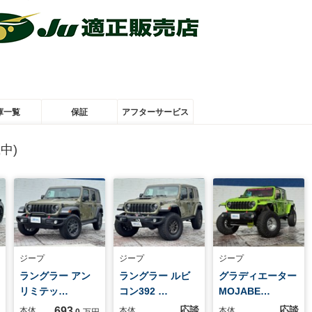
庫一覧
保証
アフターサービス
中)
ジープ
ジープ
ジープ
ラングラー アン
ラングラー ルビ
グラディエーター
リミテッ…
コン392 …
MOJABE…
応談
応談
693
本体
本体
本体