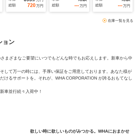
.0
万円
720
---
---
総額
総額
総額
万円
万円
万円
在庫一覧を見る
ション
様からのさまざまなご要望にいつでもどんな時でもお応えします。新車から中
そして万一の時には、手厚い保証をご用意しております。あなた様が
るサポートを。それが、WHA CORPORATION が誇るおもてなし
新車並行続々入荷中！
欲しい時に欲しいものがみつかる。WHAにおまかせ