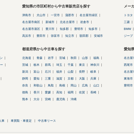
愛知県の市区町村から中古車販売店を探す
メー
津島市
犬山市
一宮市
蒲郡市
名古屋市緑区
トヨタ
名古屋市南区
新城市
北名古屋市
岩倉市
三菱
名古屋市港区
豊川市
知多郡
豊明市
知多市
BMW
高浜市
豊田市
弥富市
知立市
額田郡
安城市
ジープ
都道府県から中古車を探す
愛知
ン
北海道
青森
岩手
宮城
秋田
山形
福島
名古屋
ー
茨城
栃木
群馬
埼玉
千葉
東京
神奈川
西尾市
新潟
富山
石川
福井
山梨
長野
岐阜
名古屋
静岡
愛知
三重
滋賀
京都
大阪
兵庫
東海市
奈良
和歌山
鳥取
島根
岡山
広島
山口
豊明市
徳島
香川
愛媛
高知
福岡
佐賀
長崎
熊本
大分
宮崎
鹿児島
沖縄
入車
車買取・車査定
中古車リース