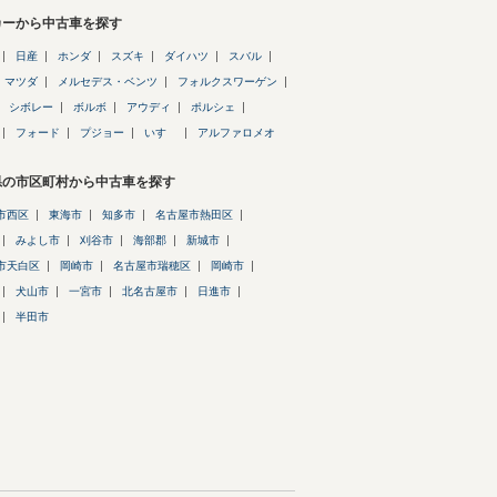
カーから中古車を探す
日産
ホンダ
スズキ
ダイハツ
スバル
マツダ
メルセデス・ベンツ
フォルクスワーゲン
シボレー
ボルボ
アウディ
ポルシェ
フォード
プジョー
いすゞ
アルファロメオ
県の市区町村から中古車を探す
市西区
東海市
知多市
名古屋市熱田区
みよし市
刈谷市
海部郡
新城市
市天白区
岡崎市
名古屋市瑞穂区
岡崎市
犬山市
一宮市
北名古屋市
日進市
半田市