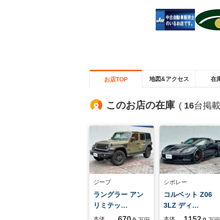
地図&アクセス
在
お店TOP
このお店の在庫
(
16
台掲載
ジープ
シボレー
ラングラー アン
コルベット Z06
リミテッ…
3LZ ディ…
670
1152
本体
本体