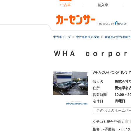
中古車
輸入車
中古車トップ
中古車販売店検索
愛知県の中古車販売
ＷＨＡ ｃｏｒｐｏ
WHA CORPORATI
法人名
株式会社
住所
愛知県名
営業時間
10:00～2
定休日
月曜日
このお店のホームペ
クチコミ総合評価：
-
-
接客：
雰囲気：
アフタ