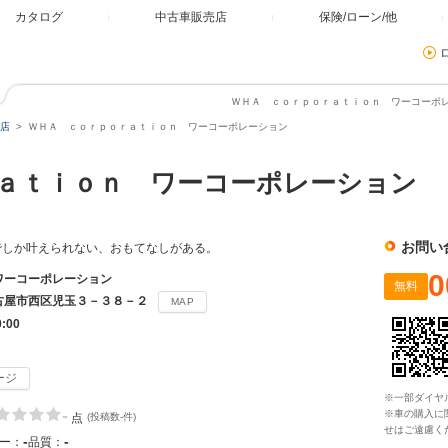
カタログ
中古車販売店
保険/ローン/他
ＷＨＡ ｃｏｒｐｏｒａｔｉｏｎ ワーコーポレ
店
ＷＨＡ ｃｏｒｐｏｒａｔｉｏｎ ワーコーポレーション
ｒａｔｉｏｎ ワーコーポレーション
お問い
ON でしか叶えられない、おもてなしがある。
0
ワーコーポレーション
無料
古屋市西区児玉３－３８－２
MAP
0:00
ージ
※一部ダイヤ
-
※車の購入に
点
(投稿数-件)
せはご遠慮く
-
-
ー：
品質：