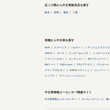
近くの県から中古車販売店を探す
岐阜
静岡
愛知
三重
車種から中古車を探す
RVR
ステージア
パルサー
ミディアムクラスワゴ
456GT
ローマ
ランサーセレステ
ミニロードスタ
ミラージュセダン
センチュリー
B4グランクーペ
M4クーペ
SQ6 e-tron
C5エアクロス
グレカーレ
グランドC4ピカソ
N-BOXスラッシュ
コンパーノ
スープラ
ブラックバッジカリナン
中古車情報カーセンサー関連サイト
中古車情報ならカーセンサー
カーセンサーエッジ・輸