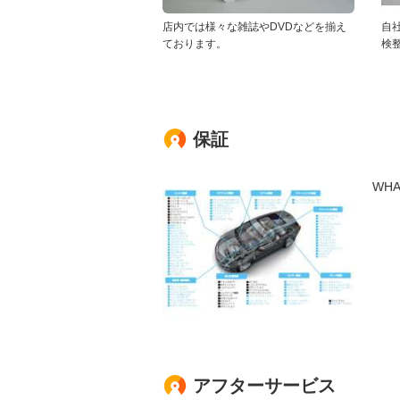
店内では様々な雑誌やDVDなどを揃え
自
ております。
検
保証
WH
アフターサービス