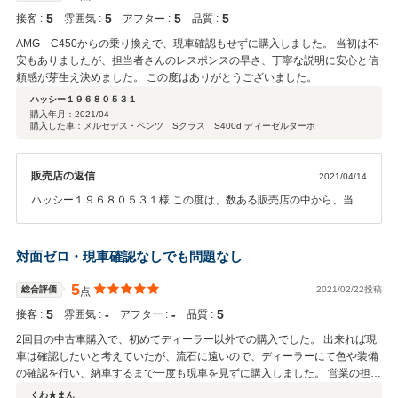
案させていただきたいと思っております。 今後とも宜しくお願い致し
5
5
5
5
接客 :
雰囲気 :
アフター :
品質 :
ます。
AMG C450からの乗り換えで、現車確認もせずに購入しました。 当初は不
安もありましたが、担当者さんのレスポンスの早さ、丁寧な説明に安心と信
頼感が芽生え決めました。 この度はありがとうございました。
ハッシー１９６８０５３１
購入年月：
2021/04
購入した車：メルセデス・ベンツ Sクラス S400d ディーゼルターボ
販売店の返信
2021/04/14
ハッシー１９６８０５３１様 この度は、数ある販売店の中から、当店
をお選び頂きまして、誠にありがとうございました。 遠方という事も
あり、現車確認頂かずして、即断即決頂きまして、大変感謝しており
ます。 更に大変喜ばしいクチコミを頂き、営業冥利につきます。 ご納
対面ゼロ・現車確認なしでも問題なし
車の際も、遠いところをご足労頂きまして、ありがとうございまし
た。 今後のアフターメンテナンスに関しましても、お手伝いさせて頂
5
総合評価
2021/02/22投稿
点
ければと思いますので、 これからも、何卒宜しくお願い致します。 ハ
5
‐
‐
5
接客 :
雰囲気 :
アフター :
品質 :
ッシー１９６８０５３１様が、これからのカーライフが素敵なものに
なります様、お祈りしております。
2回目の中古車購入で、初めてディーラー以外での購入でした。 出来れば現
車は確認したいと考えていたが、流石に遠いので、ディーラーにて色や装備
の確認を行い、納車するまで一度も現車を見ずに購入しました。 営業の担当
の方も、ほぼメールとSMSでの連絡のみ、下取り査定のため、系列の千葉店
くわ★まん