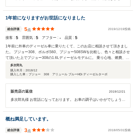
誠に有難う御座います。 車検満了日が近いお車と言う事もあり、事前
に別途費用となりますご納車前点検整備費用をご案内を差し上げまし
たが、 お知り合いの修理工場様でご対応なさられるとの事でしたの
1年前になりますがお世話になりました
で、省かさせていただき、ご契約をいただきました。 納税証明書取得
にお時間がかかりました事は大変申し訳なく思っております。 今後の
5
総合評価
2019/12/19投稿
点
メンテナンス等につきましては、指定工場となる千葉店にてご対応が
5
5
‐
5
接客 :
雰囲気 :
アフター :
品質 :
可能となりますので、何なりとおっしゃっていただけましたら幸いで
す。 どうか変わらぬお引き立てのほど、切にお願い申し上げます。
1年前に外車のディーゼル車に乗りたくて、このお店に相談させて頂きまし
た。 プジョー308、ボルボS60、プジョー508SWを比較し、色々と相談させ
て頂いた上でプジョー308の1.6Lディーゼルモデルに。 乗り心地、燃費、デ
ザイン等々、大変気に入っております。 その節は親身に相談に乗って頂きあ
多次郎丸
りがとうございました。
購入年月：
2018/12
購入した車：プジョー 308 アリュール ブルーHDi ディーゼルターボ
販売店の返信
2019/12/21
多次郎丸様 お世話になっております。 お車の調子はいかがでしょう
か。 そろそろ冬タイヤに履き替えてお乗り頂いてるかと存じます。 大
変遠いところでありますので、ご来店は難しいと思いますが、お近く
でメンテナンスをお願い致します。 また、ご縁がございましたら、そ
概ね満足しています。
の時は宜しくお願い致します。
3
総合評価
2018/05/31投稿
点