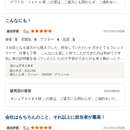
クワトロ．ｔａｋａ 様 この度は、ご遠方にも関わらず、ご成約をいた
だきまして誠に有難う御座います。 評価ならびにクチコミ内容につき
ましても高評価をいただき、誠にありがとうございます。 今後もメン
テナンスは勿論で御座いますが、別途所有のお車のメンテナンスにつ
こんなにも！
いてもしっかりサポートさせて頂きます。 些細な事や気になることな
どあ御座いましたらいつでもご連絡下さいませ。 今後とも引き続き宜
5
総合評価
2021/08/14投稿
点
しくお願い致します。
5
4
4
5
接客 :
雰囲気 :
アフター :
品質 :
３台目となる遠方から購入でした。担当していただいた方がとてもフレンド
リーで、仕事も丁寧。 こんなにも楽しく待つことができたのは初めてです
先に車の説明書を送っていただいたので予習ができたのも有り難かったで
す。 車も大変気に入っております。（購入後間もないためアフターや実店舗
ヨシュア３１８４
評価は未明です） サービスも良く、やはり商売は人だなと感じた次第です。
購入年月：
2021/08
購入した車：プジョー 308SW アリュール
ありがとうございました！
販売店の返信
2021/08/15
ヨシュア３１８４様 この度は、ご遠方にも関わらず、ご成約をいただ
きまして誠に有難う御座いました。 評価、クチコミ内容につきまして
も高評価をいただき、私も大変嬉しく思っております。 この度は、ご
遠方との事も御座いますが、車検や点検時期が参りましたら、必ずご
会社はもちろんのこと、それ以上に担当者が最高！
連絡させていただきます。 尚、少しお早いお話となりますが、次車
(イタリア車)もヨシュア３１８４様の気に入っていただける1台をご提
5
総合評価
2021/04/13投稿
点