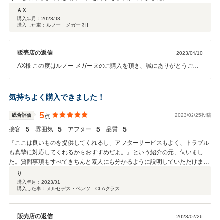
ＡＸ
購入年月：
2023/03
購入した車：ルノー メガーヌII
販売店の返信
2023/04/10
AX様 この度はルノー メガーヌのご購入を頂き、誠にありがとうござ
いました。 ご担当させて頂いておりますO-RUSH名古屋の鈴木でござ
います。この様な高評価を頂きまして大変嬉しく思います。 頂いたお
言葉に奢らずスタッフ一同より良いサービスをご提供できるよう精進
気持ちよく購入できました！
いたします。今後ともAX様の快適なカーライフをサポートさせて頂け
ればと思いますので、引き続きよろしくお願いいたします。
5
総合評価
2023/02/25投稿
点
5
5
5
5
接客 :
雰囲気 :
アフター :
品質 :
『ここは良いものを提供してくれるし、アフターサービスもよく、トラブル
も真摯に対応してくれるからおすすめだよ。』という紹介の元、伺いまし
た。質問事項もすべてきちんと素人にも分かるように説明していただけまし
た。お店自体はとても綺麗で良い香りがして気分がいいです(^ ^) 車種も取り
り
揃えが多く、さんざん迷いましたが、候補の車ひとつひとつ特徴を説明して
購入年月：
2023/01
購入した車：メルセデス・ベンツ CLAクラス
いただき、自分の一番良いと思った車を購入することができました！気持ち
よく購入ができて大変満足しております。担当の方もとても対応がよくすば
らしかったです。今後私も知人、家族などが車を購入することがあれば今回
販売店の返信
2023/02/26
担当してくださった方指名でオーラッシュさんを薦めたいなと思いました。