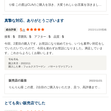
り様 この度はCLAのご購入を頂き、大変うれしいお言葉を頂きまし
て、誠にありがとうございました。 ご担当させて頂いておりますO-
RUSH名古屋の鈴木でございます。 私のご購入の際のご案内でご満足
頂けましたことに営業として嬉しく思っております。 頂いたお言葉に
真摯な対応、ありがとうございます
奢らず、スタッフ一同、より一層サービス向上に精進させて頂きま
す。 お車の事でお困り事がございましたら、些細なことでも、お気軽
5
総合評価
2022/11/20投稿
点
にお申し付け下さいませ。 今後とも、宜しくお願い致します。
5
5
5
5
接客 :
雰囲気 :
アフター :
品質 :
今回、2度目の購入です。お世話になり始めてから、いつも素早い対応をし
ていただいていたので、今回も迷わずお世話になりました。満足していま
す。これからよろしくお願いします。
りんりん
購入年月：
2022/11
購入した車：フォルクスワーゲン パサートヴァリアント
販売店の返信
2022/11/21
りんりん様 この度、2台目のご購入をいただき、且つ、高評価までい
ただき、誠に有難う御座います。 今回、お車探しでお時間を取らせて
しまい、ご不便をお掛け致しました事、大変申し訳なく思っておりま
す。 この先、りんりん様のカーライフに再度お手伝いが出来た事を大
とても良い販売店でした
変嬉しく思っております。 アフターサービス等につきましては、今ま
で以上に素早いご対応をさせていただける様、努力させていただきま