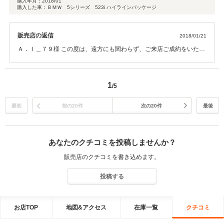
購入年月：
2018/01
購入した車：ＢＭＷ 5シリーズ 523i ハイラインパッケージ
まも色々と聞いて頂き商談から納車まで手際良く進めて頂けました。 肝心な
車についてですがあまりの安さと写真だけでの購買判断でしたので正直なと
ころかなり不安でしたが納車時に車の状態を見てその思いは吹き飛びまし
販売店の返信
2018/01/21
た。 想定よりもかなり綺麗な外観と、乗り出し後の長時間走行でも全く問題
し。 予め用意しておいたCarly for BMWでの診断でのフォルトコードも何も
Ａ．Ｉ＿７９様 この度は、遠方にも関わらず、ご来店ご成約をいただ
なかったです。 今回初めての輸入車購入でしたが、本当に予想以上の良い買
き、この様な良い評価をいただきまして誠に有難う御座います。 現車
い物が出来ました。 これから大事に乗って行こうと思います。 良い車、良
を見ずのご決断をいただき、ご不安もあったかと思いますが、喜んで
いサービスのご提供に大変満足してます。 次回も是非オーラッシュさんでと
いただき大変嬉しく思っております。 ご遠方で今後のご入庫が難しい
考えてますので、その際はまた宜しくお願いします。
1
/5
かと思いますが、オイル交換時期や車検満了時期などにはご案内させ
ていただきたいと思っております。 Ａ．Ｉ＿７９様、今後のカーライ
フを楽しんでいただければ幸いです。 有難う御座いました。
最初
前の20件
次の20件
最後
あなたのクチコミを投稿しませんか？
販売店のクチコミを書き込めます。
投稿する
お店TOP
地図&アクセス
在庫一覧
クチコミ