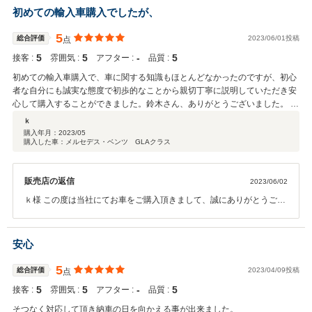
サービスやご対応をさせていただけるよう、スタッフ一同頑張って参
初めての輸入車購入でしたが、
ります。 どうぞ引き続きよろしくお願い致します。
5
総合評価
2023/06/01投稿
点
5
5
‐
5
接客 :
雰囲気 :
アフター :
品質 :
初めての輸入車購入で、車に関する知識もほとんどなかったのですが、初心
者な自分にも誠実な態度で初歩的なことから親切丁寧に説明していただき安
心して購入することができました。鈴木さん、ありがとうございました。 受
付の女性の方など、他の従業員の方々も接客も良く、cs教育もきちんとされ
ｋ
ているのかなと感じました。 納車されてから1週間弱ですが、今のところ何
購入年月：
2023/05
購入した車：メルセデス・ベンツ GLAクラス
も問題なく快適に過ごさせて頂いてます。アフターサービスの充実度に関し
てはまだ利用していないので不明にしました。隣県なのですが、また何かト
ラブル等や車検の際には利用させていただきたいと思っております。
販売店の返信
2023/06/02
ｋ様 この度は当社にてお車をご購入頂きまして、誠にありがとうござ
いました。 このような高評価とありがたいお言葉を頂きまして大変光
栄に思っております。 頂いたお言葉を励みに、より一層頑張って参り
ます。 初めての輸入車という事で、今後は安心してカーライフを送っ
安心
て頂けるようサポートさせて頂ければと思います。 何か御座いました
ら私までご連絡下さい。 k様の新しいカーライフが素晴らしい日々と
5
総合評価
2023/04/09投稿
点
なる事を願っております。
5
5
‐
5
接客 :
雰囲気 :
アフター :
品質 :
そつなく対応して頂き納車の日を向かえる事が出来ました。