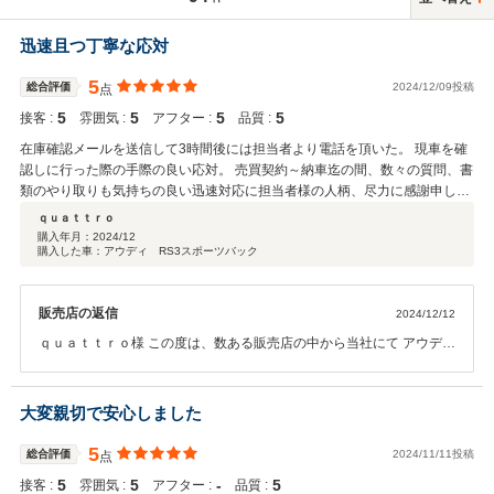
迅速且つ丁寧な応対
5
総合評価
2024/12/09投稿
点
5
5
5
5
接客 :
雰囲気 :
アフター :
品質 :
在庫確認メールを送信して3時間後には担当者より電話を頂いた。 現車を確
認しに行った際の手際の良い応対。 売買契約～納車迄の間、数々の質問、書
類のやり取りも気持ちの良い迅速対応に担当者様の人柄、尽力に感謝申し上
げます。
ｑｕａｔｔｒｏ
購入年月：
2024/12
購入した車：アウディ RS3スポーツバック
販売店の返信
2024/12/12
ｑｕａｔｔｒｏ様 この度は、数ある販売店の中から当社にて アウディ
RS3のご契約を頂きまして、誠にありがとうございました。 また、口
コミに関して高評価を頂きましてありがとうございます。 今後もより
一層、お客様にご満足いただけるよう 精進して参ります。 今後のｑｕ
大変親切で安心しました
ａｔｔｒｏ様のカーライフに関しましても しっかりとサポートさせて
頂きたいと存じますので どうぞ引き続きよろしくお願いいたします。
5
総合評価
2024/11/11投稿
点
5
5
‐
5
接客 :
雰囲気 :
アフター :
品質 :