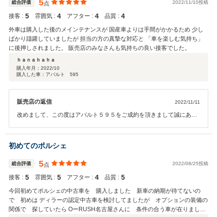
5
総合評価
2022/11/10投稿
点
す。 今後とも、お付き合いの程、宜しくお願い申し上げます。
5
4
4
4
接客 :
雰囲気 :
アフター :
品質 :
外車は購入した後のメインテナンスが 国産車よりは手間がかかるため 少し
ばかり躊躇していましたが 担当の方の真摯な対応と 「車を楽しむ気持ち」
に後押しされました。 販売店のみなさんも気持ちの良い接客でした。
ｈａｎａｈａｈａ
購入年月：
2022/10
購入した車：アバルト 595
販売店の返信
2022/11/11
改めまして、この度はアバルト５９５をご成約を頂きまして誠にあり
がとうございました。 ご担当を務めさせて頂いております鈴木でござ
います。 クチコミのご投稿並びに、ありがたいお言葉を頂きましてあ
りがとうございます。 スタッフ一同、頂きましたお言葉を励みに今後
初めてのポルシェ
ともより良いご対応が出来るよう頑張って参ります。 ご商談をさせて
頂く中で、当時お乗りになられていた「フィアットパンダ」のお話し
5
総合評価
2022/08/25投稿
点
やお車に対する思い入れのお気持ちを聞かせて頂き、私も是非今回の
5
5
4
5
接客 :
雰囲気 :
アフター :
品質 :
お車探しのお力添えをさせて頂きたいと思いお話しをさせて頂いてお
りました。 アバルトは乗って楽しく、見て楽しい素晴らしいモデルだ
今回初めてポルシェの中古車を 購入しました 新車の納期が待てないの
と思っております。 今後とも充実したカーライフのお力添えをさせて
で 初めは ディラーの認定中古車を検討してましたが オプションの装備の
頂けるよう頑張って参ります!! どうぞよろしくお願いいたします。
関係で 探していたら OーRUSH名古屋さんに 条件の合う車が在りました