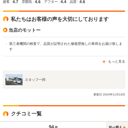
4.7
4.6
4.4
4.6
接客 :
雰囲気 :
アフター :
品質 :
私たちはお客様の声を大切にしております
当店のモットー
第三者機関の検査で、品質が証明された修復歴無しの車両をお届け致しま
す
もっと見る
スタッフ一同
更新日
2024
年
11
月
14
日
クチコミ一覧
94
並べ替え
件