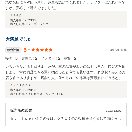
急な来店にも対応下さり、納車も急いでくれました。アフターはこれからで
すが、安心して購入できました。
Ｊｅｅｐ
購入年月：
2023/12
購入した車：ジープ ラングラー
大満足でした
5
総合評価
2023/12/01投稿
点
5
5
5
5
接客 :
雰囲気 :
アフター :
品質 :
いろいろなお店を回りましたが、車の品質がよいのはもちろん、接客の対応
もよく非常に満足できる買い物だったと今でも思います。多少安くみえるお
店も多々ありますが、店舗や人、並べられている車を実際触れてみると、す
べての車をきれいにされていることが感じられました。長く外車専門にされ
ｂｕｒｌｐｅｎ
ている信頼できる店舗での購入をお勧めします。
購入年月：
2023/06
購入した車：メルセデス・ベンツ SLC
販売店の返信
2023/12/02
ｂｕｒｌｐｅｎ様 この度は、クチコミのご投稿を頂きまして誠にあり
がとうございます。 また、数ある販売店の中から当社をお選び頂き、
ご購入頂きまして、誠にありがとうございます。 お客様にさらに良い