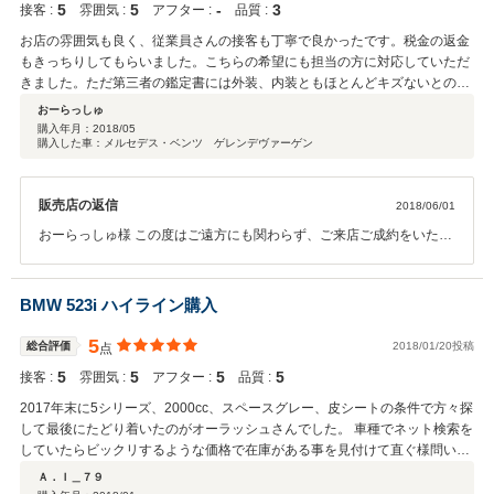
5
5
‐
3
接客 :
雰囲気 :
アフター :
品質 :
お店の雰囲気も良く、従業員さんの接客も丁寧で良かったです。税金の返金
もきっちりしてもらいました。こちらの希望にも担当の方に対応していただ
きました。ただ第三者の鑑定書には外装、内装ともほとんどキズないとの事
ですが納車後に確認するとルーフ部分に10センチくらいの傷（見えない部
おーらっしゅ
分）あと後部座席の後側のカバーの破損がありました。そこだけ残念でし
購入年月：
2018/05
購入した車：メルセデス・ベンツ ゲレンデヴァーゲン
た。隠さず明記して納得して購入したかったですね、あとは満足していま
す。ありがとうございました！
販売店の返信
2018/06/01
おーらっしゅ様 この度はご遠方にも関わらず、ご来店ご成約をいただ
きまして誠に有難う御座います。 ルーフの傷につきましては第三者機
関並びに、当店も確認が出来ておらず、大変申し訳御座いません。 後
側のカバーの破損につきましては確認させていただきたいと思ってお
BMW 523i ハイライン購入
りますので、ご足労ではございますが、姉妹店へご入庫いただき、ご
確認させていただければと思っております。 改めて別手段にてご連絡
5
総合評価
2018/01/20投稿
点
させていただきたいと思います。 今後のメンテナンスご入庫につきま
5
5
5
5
接客 :
雰囲気 :
アフター :
品質 :
しても姉妹店にてご対応させていただきたいと思いますので、宜しく
お願い致します。
2017年末に5シリーズ、2000cc、スペースグレー、皮シートの条件で方々探
して最後にたどり着いたのがオーラッシュさんでした。 車種でネット検索を
していたらビックリするような価格で在庫がある事を見付けて直ぐ様問い合
わせをした結果、まだ商談可能との返答でしたので早速商談をお願いしまし
Ａ．Ｉ＿７９
た。 ご担当頂いた営業の田渕さんのご対応も素晴らしく、購入の際のわがま