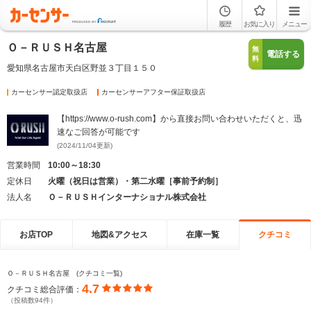
履歴
お気に入り
メニュー
Ｏ－ＲＵＳＨ名古屋
無
電話する
料
愛知県名古屋市天白区野並３丁目１５０
カーセンサー認定取扱店
カーセンサーアフター保証取扱店
【https://www.o-rush.com】から直接お問い合わせいただくと、迅
速なご回答が可能です
(2024/11/04更新)
営業時間
10:00～18:30
定休日
火曜（祝日は営業）・第二水曜［事前予約制］
法人名
Ｏ－ＲＵＳＨインターナショナル株式会社
お店TOP
地図&アクセス
在庫一覧
クチコミ
Ｏ－ＲＵＳＨ名古屋 (クチコミ一覧)
4.7
クチコミ総合評価：
（投稿数94件）