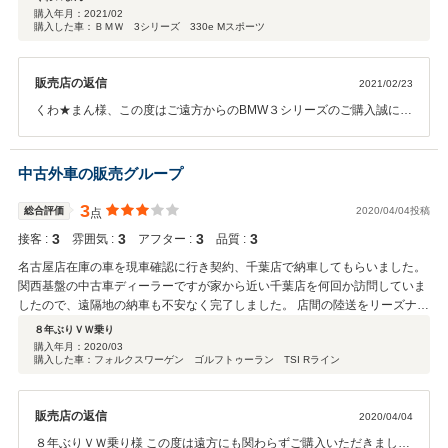
に伺いました、連携もスムーズで、サイトで車を見てから約1.5ヶ月で納車
購入年月：
2021/02
購入した車：ＢＭＷ 3シリーズ 330e Mスポーツ
に至りました。 メルセデスやアウディも検討候補でしたが、最終的には販売
店の対応も含めて判断し、ディーラーと遜色ない安心感で購入に至りまし
た。
販売店の返信
2021/02/23
くわ★まん様、この度はご遠方からのBMW３シリーズのご購入誠にあ
りがとうございました。 安心してご購入頂けたということで私も非常
にうれしく思います。誠にありがとうございます。 今後何か御座いま
したら、メンテナンスは千葉店でもご案内させて頂きますので、よろ
中古外車の販売グループ
しくお願いいたします。 お使いいただく中で、機能や使用方法などわ
からないこと出てまいりましたら何なりとご相談くださいませ。 今後
3
総合評価
2020/04/04投稿
点
も、桑野様のカーライフを遠い名古屋からではありますが全力でサポ
3
3
3
3
接客 :
雰囲気 :
アフター :
品質 :
ートさせて頂きますので宜しくお願い致します。 クチコミの投稿お忙
しい中誠にありがとうございました。励みに頑張らせて頂きます。
名古屋店在庫の車を現車確認に行き契約、千葉店で納車してもらいました。
関西基盤の中古車ディーラーですが家から近い千葉店を何回か訪問していま
したので、遠隔地の納車も不安なく完了しました。 店間の陸送をリーズナブ
ルな価格でしてくれるので、外車を探す場合には膨大なグループ店在庫数か
８年ぶりＶＷ乗り
ら選ぶことができます。 販売店が遠隔地で納車後もお付き合いする店ではな
購入年月：
2020/03
購入した車：フォルクスワーゲン ゴルフトゥーラン TSI Rライン
いためか、契約後の問い合わせや納車整備などの対応は格別丁寧という印象
ではありませんでした。 購入した車は、探していた条件通り、コンディショ
ンも今のところ良く満足しています。
販売店の返信
2020/04/04
８年ぶりＶＷ乗り様 この度は遠方にも関わらずご購入いただきまして