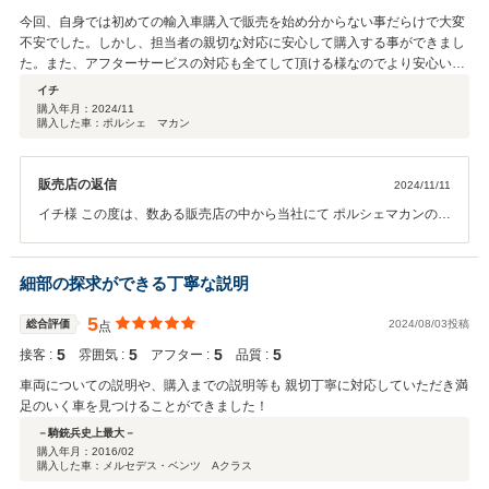
今回、自身では初めての輸入車購入で販売を始め分からない事だらけで大変
不安でした。しかし、担当者の親切な対応に安心して購入する事ができまし
た。また、アフターサービスの対応も全てして頂ける様なのでより安心いて
車に乗る事が出来ます。
イチ
購入年月：
2024/11
購入した車：ポルシェ マカン
販売店の返信
2024/11/11
イチ様 この度は、数ある販売店の中から当社にて ポルシェマカンのご
契約を頂きまして、誠にありがとうございました。 また、口コミに関
して高評価を頂きましてありがとうございます。 今後もより一層、お
客様にご満足いただけるよう 精進して参ります。 今後のイチ様のカー
細部の探求ができる丁寧な説明
ライフに関しましても しっかりとサポートさせて頂きたいと存じます
ので どうぞ引き続きよろしくお願いいたします。
5
総合評価
2024/08/03投稿
点
5
5
5
5
接客 :
雰囲気 :
アフター :
品質 :
車両についての説明や、購入までの説明等も 親切丁寧に対応していただき満
足のいく車を見つけることができました！
－騎銃兵史上最大－
購入年月：
2016/02
購入した車：メルセデス・ベンツ Aクラス