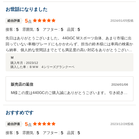
お世話になりました
5
総合評価
2024/01/05投稿
点
5
5
5
5
接客 :
雰囲気 :
アフター :
品質 :
先日はありがとうございました。 440iGC Mスポーツ自体、あまり市場に出
回っていない車種/グレードにもかかわらず、担当の鈴木様には車両の検索か
ら納車、個人的な世間話までとても満足度の高い対応をありがとうございま
す。 前回の車両からお世話になっていますが、不快に思うような接客、対応
Ｍ
等は一度もなく 担当以外の店員さんから整備士さんまで、皆さん笑顔で接客
購入年月：
2023/12
購入した車：ＢＭＷ 4シリーズグランクーペ
してくれるのでO－RUSH名古屋店を選んで良かったと思います。 前回の3
シリーズから今回の4シリーズも引き続き、車検/整備等よろしくお願い致し
ます。
販売店の返信
2024/01/06
M様この度は440GCのご購入誠にありがとうございます。 引き続き担
当スタッフのみならず、名古屋店全スタッフでM様のカーライフをサ
ポートさせて頂きます。 今後もメンテナンスは勿論、お困りごとござ
いましたら何なりとお申し付けくださいませ。 引き続き宜しくお願い
おすすめです
致します。
5
総合評価
2023/12/28投稿
点
5
5
5
5
接客 :
雰囲気 :
アフター :
品質 :