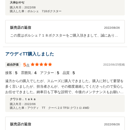
ので 交渉させて頂きました！ 担当のOさんの対応はとても対応が良く 誠
大伸おやぢ
実で安心感があり ディラー以上？でした 説明も丁寧で 直接お店に 引き
購入年月：
2022/08
購入した車：ポルシェ 718ボクスター
取りに行きました ガソリンも満タンにして頂き 素晴らしい対応の会社で
す 車を見なくても 安心して購入出来る お店です！ 次に買うときも こ
のOーRUSHさんで買いたいと思いました！ 担当の Oさん 有り難う御座
販売店の返信
2022/08/26
いました！
この度はポルシェ７１８ボクスターをご購入頂きまして、誠にありが
とうございました。 お車をご覧頂かずのご購入でありましたので、不
安なところもあったかと存じます。 沢山のお褒めのお言葉も頂きまし
て、大変嬉しい限りです。 人生のカーライフのお手伝いが少しでもお
アウディTT購入しました
手伝い出来ましたでしょうか。 お褒めのお言葉に奢らず、より一層精
進させて頂こうと思います。 今回、店頭でのお渡しとなり、遠いとこ
5
総合評価
2022/06/25投稿
点
ろをご足労頂いた事、旧車のお話しやお仕事のお話しなど、少しのお
5
4
5
5
接客 :
雰囲気 :
アフター :
品質 :
時間ではございましたが、大変楽しいお時間を過ごせた事を心より感
謝致します。 また、７１８ボクスターに限らず、お車の事でお困り事
遠方からの購入でしたが、スムーズに購入できました。購入に対して要望を
などございましたら、お気軽にご相談、お申し付け下さい。 改めまし
多く言いましたが、担当者さんが、その都度連絡してくださったので安心し
て、ありがとうございました。
お任せできました。納車日も丁寧な説明で、今後のメンテナンスもお願いし
ようと思います。
クワトロ．ｔａｋａ
購入年月：
2022/06
購入した車：アウディ TT クーペ 2.0 TFSI クワトロ 4WD
販売店の返信
2022/06/26