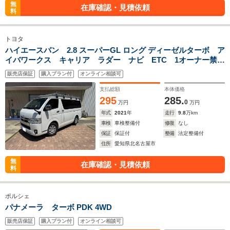
無
在庫確認・見積依頼
料
トヨタ
ハイエースバン 2.8 スーパーGL ロング ディーゼルターボ ア
イバワークス キャリア ラダー ナビ ETC 1オーナー禁煙
車
販売店保証
購入プラン付
オンライン相談可
支払総額
本体価格
295
285.
0
万円
万円
年式
2021
年
走行
9.8
万km
車検
車検整備付
修復
なし
保証
保証付
整備
法定整備付
住所
愛知県北名古屋市
無
在庫確認・見積依頼
料
ポルシェ
パナメーラ ターボ PDK 4WD
販売店保証
購入プラン付
オンライン相談可