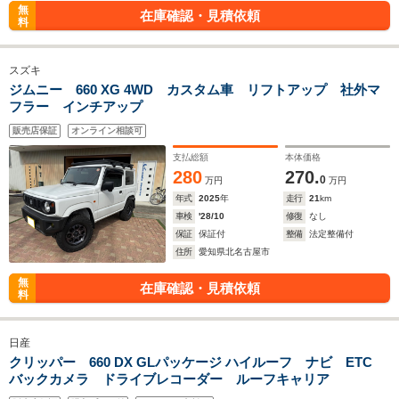
無
在庫確認・見積依頼
料
スズキ
ジムニー 660 XG 4WD カスタム車 リフトアップ 社外マ
フラー インチアップ
販売店保証
オンライン相談可
支払総額
本体価格
280
270.
0
万円
万円
年式
2025
年
走行
21
km
車検
'28/10
修復
なし
保証
保証付
整備
法定整備付
住所
愛知県北名古屋市
無
在庫確認・見積依頼
料
日産
クリッパー 660 DX GLパッケージ ハイルーフ ナビ ETC
バックカメラ ドライブレコーダー ルーフキャリア