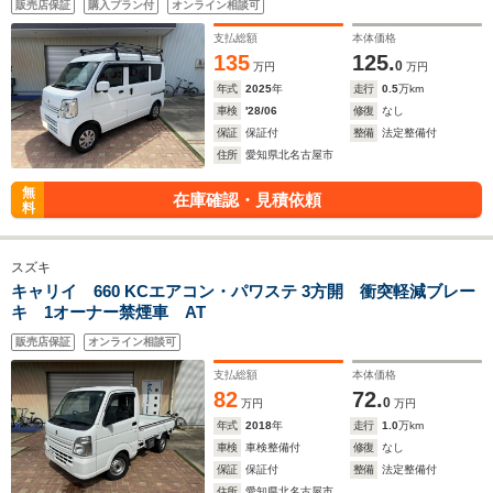
販売店保証
購入プラン付
オンライン相談可
支払総額
本体価格
135
125.
0
万円
万円
年式
2025
年
走行
0.5
万km
車検
'28/06
修復
なし
保証
保証付
整備
法定整備付
住所
愛知県北名古屋市
無
在庫確認・見積依頼
料
スズキ
キャリイ 660 KCエアコン・パワステ 3方開 衝突軽減ブレー
キ 1オーナー禁煙車 AT
販売店保証
オンライン相談可
支払総額
本体価格
82
72.
0
万円
万円
年式
2018
年
走行
1.0
万km
車検
車検整備付
修復
なし
保証
保証付
整備
法定整備付
住所
愛知県北名古屋市