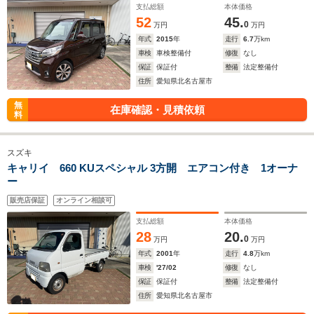
支払総額
本体価格
52
45.
0
万円
万円
年式
2015
年
走行
6.7
万km
車検
車検整備付
修復
なし
保証
保証付
整備
法定整備付
住所
愛知県北名古屋市
無
在庫確認・見積依頼
料
スズキ
キャリイ 660 KUスペシャル 3方開 エアコン付き 1オーナ
ー
販売店保証
オンライン相談可
支払総額
本体価格
28
20.
0
万円
万円
年式
2001
年
走行
4.8
万km
車検
'27/02
修復
なし
保証
保証付
整備
法定整備付
住所
愛知県北名古屋市