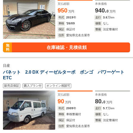
支払総額
本体価格
950
940.
0
万円
万円
年式
2019
年
走行
3.6
万km
車検
'26/09
修復
なし
保証
保証付
整備
法定整備付
住所
愛知県北名古屋市
無
在庫確認・見積依頼
料
日産
バネット 2.0 DX ディーゼルターボ ボンゴ パワーゲート
ETC
販売店保証
購入プラン付
オンライン相談可
支払総額
本体価格
90
80.
0
万円
万円
年式
2009
年
走行
5.7
万km
車検
車検整備付
修復
なし
保証
保証付
整備
法定整備付
住所
愛知県北名古屋市