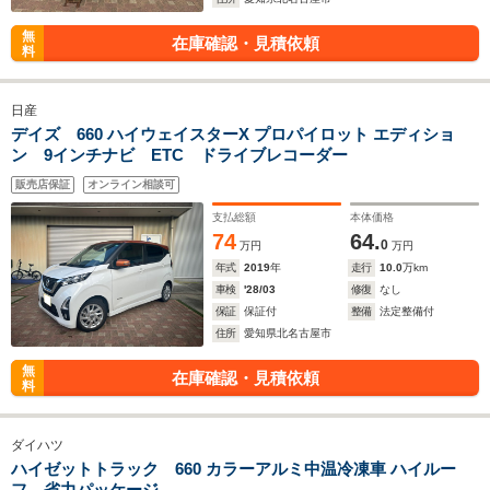
無
在庫確認・見積依頼
料
日産
デイズ 660 ハイウェイスターX プロパイロット エディショ
ン 9インチナビ ETC ドライブレコーダー
販売店保証
オンライン相談可
支払総額
本体価格
74
64.
0
万円
万円
年式
2019
年
走行
10.0
万km
車検
'28/03
修復
なし
保証
保証付
整備
法定整備付
住所
愛知県北名古屋市
無
在庫確認・見積依頼
料
ダイハツ
ハイゼットトラック 660 カラーアルミ中温冷凍車 ハイルー
フ 省力パッケージ