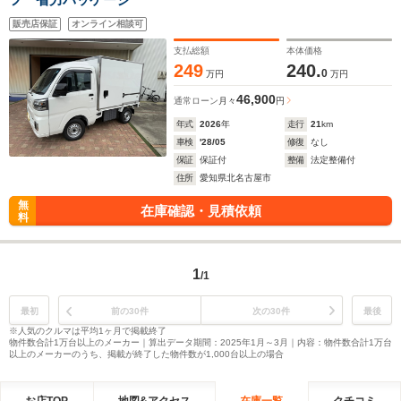
販売店保証
オンライン相談可
支払総額
本体価格
249
240.
0
万円
万円
46,900
通常ローン
月々
円
年式
2026
年
走行
21
km
車検
'28/05
修復
なし
保証
保証付
整備
法定整備付
住所
愛知県北名古屋市
無
在庫確認・見積依頼
料
1
/1
最初
前の30件
次の30件
最後
※人気のクルマは平均1ヶ月で掲載終了
物件数合計1万台以上のメーカー｜算出データ期間：2025年1月～3月｜内容：物件数合計1万台
以上のメーカーのうち、掲載が終了した物件数が1,000台以上の場合
お店TOP
地図&アクセス
在庫一覧
クチコミ