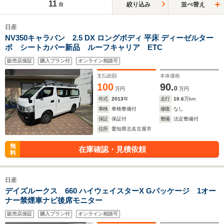
11
絞り込み
並べ替え
台
日産
NV350キャラバン 2.5 DX ロングボディ 平床 ディーゼルター
ボ シートカバー新品 ルーフキャリア ETC
販売店保証
購入プラン付
オンライン相談可
支払総額
本体価格
100
90.
0
万円
万円
年式
2013
年
走行
10.6
万km
車検
車検整備付
修復
なし
保証
保証付
整備
法定整備付
住所
愛知県北名古屋市
無
在庫確認・見積依頼
料
日産
デイズルークス 660 ハイウェイスターX Gパッケージ 1オー
ナー禁煙車ナビ後席モニター
販売店保証
購入プラン付
オンライン相談可