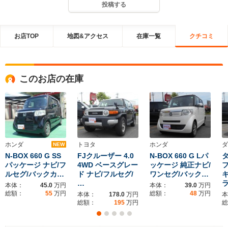
投稿する
お店TOP
地図&アクセス
在庫一覧
クチコミ
このお店の在庫
ホンダ
トヨタ
ホンダ
ダ
NEW
N-BOX 660 G SS
FJクルーザー 4.0
N-BOX 660 G Lパ
タ
パッケージ ナビ/フ
4WD ベースグレー
ッケージ 純正ナビ/
ルセグ/バックカ…
ド ナビ/フルセグ/
ワンセグ/バック…
…
本体：
45.0
万円
本体：
39.0
万円
総額：
55
万円
総額：
48
万円
本体：
178.0
万円
本
総額：
195
万円
総