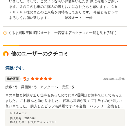
いました。そして、このような高い評価をいただき 誠に有難うござい
ます。２台目のお車のご購入の際もお力になれたらと思います。 Ｃｈ
ｉｂｉｋｅ様のまたのご来店をお待ちしております。 今後ともどうぞ
よろしくお願い致します。 昭和オート 一條
くるま買取王国 昭和オート 一宮森本店のクチコミ一覧を見る(56件)
他のユーザーのクチコミ
満足です。
5
総合評価
2018/04/21投稿
点
5
5
‐
5
接客 :
雰囲気 :
アフター :
品質 :
車の車検と保険が迫り仕事もあったので代車2週間ほど無料で出してもらえ
ました。 これほんと助かりました。 代車も加速が良くて手放すのが惜しい
良い車でした。 購入したビッツも綺麗でオイル交換、バッテリー交換もして
もらい、保険屋への 車検証ファックス等してもらい大満足です。
Ｈｉｄｅｘｘ
購入年月：
2018/04
購入した車：トヨタ ヴィッツ 1.3 F