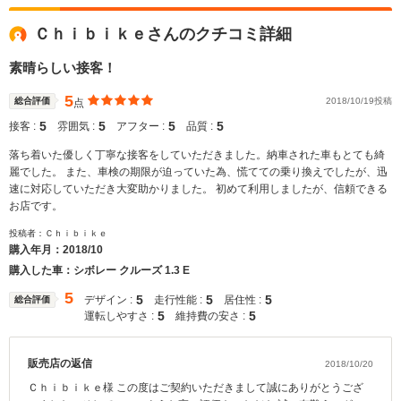
Ｃｈｉｂｉｋｅさんのクチコミ詳細
素晴らしい接客！
5
総合評価
2018/10/19投稿
点
5
5
5
5
接客 :
雰囲気 :
アフター :
品質 :
落ち着いた優しく丁寧な接客をしていただきました。納車された車もとても綺
麗でした。 また、車検の期限が迫っていた為、慌てての乗り換えでしたが、迅
速に対応していただき大変助かりました。 初めて利用しましたが、信頼できる
お店です。
投稿者：Ｃｈｉｂｉｋｅ
購入年月：
2018/10
購入した車：シボレー クルーズ 1.3 E
5
5
5
5
デザイン :
走行性能 :
居住性 :
総合評価
5
5
運転しやすさ :
維持費の安さ :
販売店の返信
2018/10/20
Ｃｈｉｂｉｋｅ様 この度はご契約いただきまして誠にありがとうござ