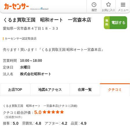
履歴
お気に入り
メニュー
くるま買取王国 昭和オート 一宮森本店
無
電話する
料
愛知県一宮市森本４丁目１８－３３
カーセンサー認定取扱店
売ります！買います！『くるま買取王国 昭和オート一宮森本店』
営業時間
10:00～18:00
定休日
水曜日
法人名
株式会社昭和オート
お店TOP
地図&アクセス
在庫一覧
クチコミ
くるま買取王国 昭和オート 一宮森本店(クチコミ詳細)
5.0
クチコミ総合評価：
（投稿数56件）
5.0
4.8
4.2
4.9
接客 :
雰囲気 :
アフター :
品質 :