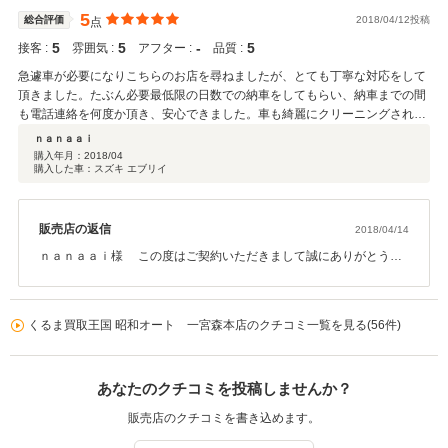
5
総合評価
2018/04/12投稿
点
5
5
‐
5
接客 :
雰囲気 :
アフター :
品質 :
急遽車が必要になりこちらのお店を尋ねましたが、とても丁寧な対応をして
頂きました。たぶん必要最低限の日数での納車をしてもらい、納車までの間
も電話連絡を何度か頂き、安心できました。車も綺麗にクリーニングされて
いたみたいで、ありがとうございました。このまま故障もせず走ってくれる
ｎａｎａａｉ
と嬉しいです。
購入年月：
2018/04
購入した車：スズキ エブリイ
販売店の返信
2018/04/14
ｎａｎａａｉ様 この度はご契約いただきまして誠にありがとうご
ざいました。 今回はこのような高い評価をいただきまして、社員
一同心から感謝しております。 ｎａｎａａｉ様には、お仕事でお忙
しいにもかかわらず、何度もご来店頂いたり書類を発送して頂いた
くるま買取王国 昭和オート 一宮森本店のクチコミ一覧を見る(56件)
りとご協力頂き大変感謝しております。お仕事の益々の発展をお祈
りしております。 お車で何かお困りの際はぜひお気軽にお立ち寄り
ください。 今後とも、どうぞ宜しくお願い致します。
あなたのクチコミを投稿しませんか？
販売店のクチコミを書き込めます。