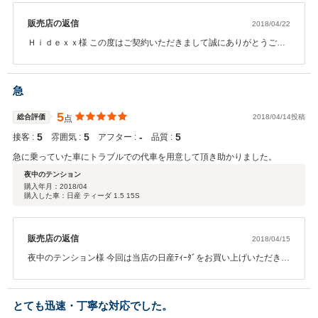
販売店の返信
2018/04/22
Ｈｉｄｅｘｘ様 この度はご契約いただきまして誠にありがとうござ
いました。その後お車の状態はいかがでしょうか？ 今回はこのよう
な高い評価をいただきまして、社員一同心から感謝しております。
弊社では納車前点検、消耗品交換、ピカピカのお車をお客様に見て
急
頂きたく、毎朝社員全員で洗車を行っております。何かお困りの際
はぜひお気軽にお立ち寄りください。 今後とも、どうぞ宜しくお願
5
総合評価
2018/04/14投稿
点
い致します。
5
5
‐
5
接客 :
雰囲気 :
アフター :
品質 :
急に乗っていた車にトラブルでの代車を用意して頂き助かりました。
夜中のテンション
購入年月：
2018/04
購入した車：日産 ティーダ 1.5 15S
販売店の返信
2018/04/15
夜中のテンション様 今回は当店の日産ﾃｨｰﾀﾞをお買い上げいただき有
難うございます。 必要書類を何度もご持参して頂き、大変助かりま
した。 ワンオーナーで、走行距離も少なく良いお車を御購入して頂
けました。 従業員一同感謝しております。 どうも、有難うございま
とても迅速・丁寧な対応でした。
した。