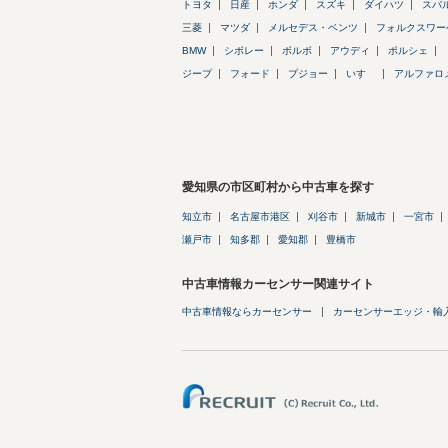
トヨタ
日産
ホンダ
スズキ
ダイハツ
スバ
三菱
マツダ
メルセデス・ベンツ
フォルクスワー
BMW
シボレー
ボルボ
アウディ
ポルシェ
ジープ
フォード
プジョー
いすゞ
アルファロ
愛知県の市区町村から中古車を探す
知立市
名古屋市港区
刈谷市
新城市
一宮市
瀬戸市
知多郡
愛知郡
豊橋市
中古車情報カーセンサー関連サイト
中古車情報ならカーセンサー
カーセンサーエッジ・輸