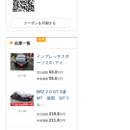
クーポンを印刷する
NEW
NEW
NEW
NEW
NEW
NEW
在庫一覧
インプレッサスポ
ーツ 2.0 i アイ…
63.8
支払総額
万円
スバル
55.6
本体価格
万円
BRZ 2.0 GT 6速
MT 後期 SITフ
ル…
スバル
219.8
支払総額
万円
211.8
本体価格
万円