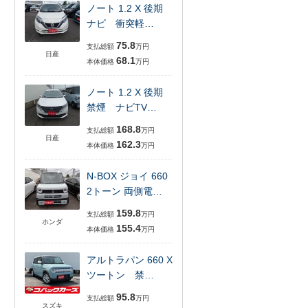
ノート 1.2 X 後期
ナビ 衝突軽…
75.8
支払総額
万円
日産
68.1
本体価格
万円
ノート 1.2 X 後期
禁煙 ナビTV…
168.8
支払総額
万円
日産
162.3
本体価格
万円
N-BOX ジョイ 660
2トーン 両側電…
159.8
支払総額
万円
ホンダ
155.4
本体価格
万円
アルトラパン 660 X
ツートン 禁…
95.8
支払総額
万円
スズキ