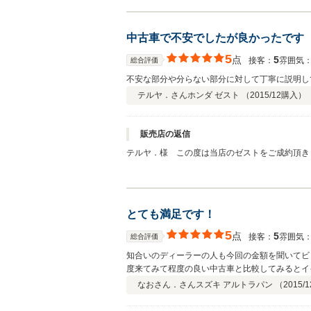
中古車で不安でしたが良かったです
5
点
5
接客：
雰囲気
総合評価
不安な部分や分らない部分に対して丁寧に説明し
テルヤ．さん
ホンダ ゼスト （
2015/12
購入）
販売店の返信
テルヤ．様 この度は当店のゼストをご成約頂き
けて日々勉強しております。何かございましたら
とても満足です！
5
点
5
接客：
雰囲気
総合評価
知合いのディーラーの人も今回の金額を聞いてビ
度来てみて程度の良い中古車と比較してみるとイ
なおさん．さん
スズキ アルトラパン （
2015/1