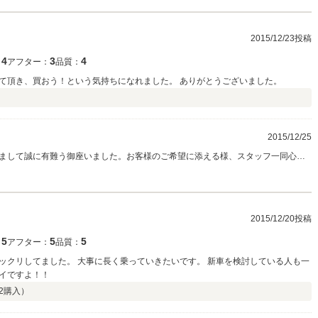
2015/12/23投稿
4
3
4
：
アフター：
品質：
て頂き、買おう！という気持ちになれました。 ありがとうございました。
2015/12/25
まして誠に有難う御座いました。お客様のご希望に添える様、スタッフ一同心が
お気軽にお立ち寄りください。
2015/12/20投稿
5
5
5
：
アフター：
品質：
ックリしてました。 大事に長く乗っていきたいです。 新車を検討している人も一
イですよ！！
2
購入）