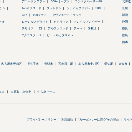
ル
アコードツアラー
500eオープン
ランドクルーザー80
北海道
ゲン
AZ-オフロード
ダットサン
シティカブリオレ
3008
茨城
CT6
190クラス
タウンエーストラック
新潟
メオ
ローレルスピリット
セドリック
トレイルブレイザー
静岡
テリオス
Z8
アルファスッド
テーマ
G-B11
奈良
Cクラスクーペ
ビートルカブリオレ
徳島
熊本
名古屋市守山区
長久手市
豊明市
西春日井郡
名古屋市中村区
愛知郡
東海市
入車
車買取・車査定
中古車リース
プライバシーポリシー
利用規約
"カーセンサーは安心"その理由
サイ