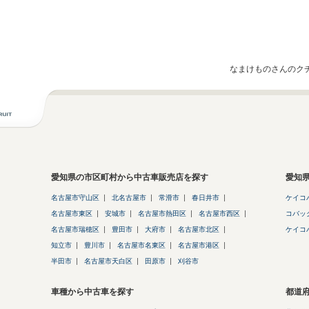
なまけものさんのク
愛知県の市区町村から中古車販売店を探す
愛知
名古屋市守山区
北名古屋市
常滑市
春日井市
ケイコ
名古屋市東区
安城市
名古屋市熱田区
名古屋市西区
コバッ
名古屋市瑞穂区
豊田市
大府市
名古屋市北区
ケイコ
知立市
豊川市
名古屋市名東区
名古屋市港区
半田市
名古屋市天白区
田原市
刈谷市
車種から中古車を探す
都道