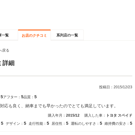
庫一覧
系列店の一覧
お店のクチコミ
へ戻る
ミ詳細
投稿日：
2015/12/23
5
5
5
：
アフター：
品質：
対応も良く、納車までも早かったのでとても満足しています。
購入年月：
2015/12
購入した車：
トヨタ スペイド
5
5
5
5
5
5
：
デザイン：
走行性能：
居住性：
運転のしやすさ：
維持費の安さ：