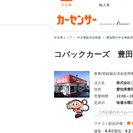
中古車
輸入車
中古車トップ
中古車販売店検索
愛知県の中古車販売
コバックカーズ 豊田
新車/登録届出済未使用
法人名
株式会社
住所
愛知県豊
営業時間
10:00～1
定休日
毎週水曜
このお店のホームペ
クチコミ総合評価：
4.4
4.2
接客：
雰囲気：