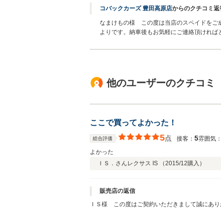
コバックカーズ 豊田高原店
からのクチコミ返
なまけもの様 この度は当店のスペイドをご
よりです。納車後もお気軽にご連絡頂ければ
他のユーザーのクチコミ
ここで買ってよかった！
5
点
5
接客：
雰囲気
総合評価
よかった
ＩＳ．さん
レクサス IS （
2015/12
購入）
販売店の返信
ＩＳ様 この度はご契約いただきまして誠にあり
とも、どうぞ宜しくお願い致します。