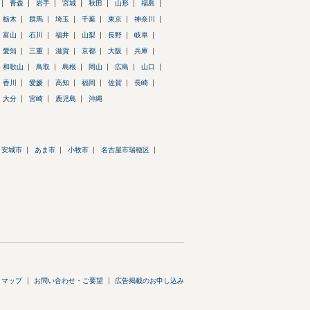
青森
岩手
宮城
秋田
山形
福島
栃木
群馬
埼玉
千葉
東京
神奈川
富山
石川
福井
山梨
長野
岐阜
愛知
三重
滋賀
京都
大阪
兵庫
和歌山
鳥取
島根
岡山
広島
山口
香川
愛媛
高知
福岡
佐賀
長崎
大分
宮崎
鹿児島
沖縄
安城市
あま市
小牧市
名古屋市瑞穂区
トマップ
お問い合わせ・ご要望
広告掲載のお申し込み