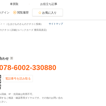
車買取
お役立ち記事
ログイン
閲覧履歴
お気に入り
サイトマップ
応！！（なまけものさんのクチコミ投稿）
のクチコミ詳細(コバックカーズ 豊田高原店)
合わせ
078-6002-330880
電話番号を読み取る
ル回線、IP・光回線は利用不可。
関するご相談・確認専用ダイヤルです。その他のお問い合わ
ださい。