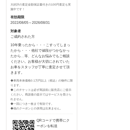
大好評の査定金額保証書付きの100円査定も実
施中です！
有効期限
2022/08/05～2026/08/31
対象者
ご成約された方
10年乗ったから・・・こすってしまっ
たから・・・他社で値段がつかなかっ
たから…等、どんなお悩みでもご相談
ください。お客様が大切にされていた
お車をスタッフが丁寧に査定させて頂
きます。
◆車両本体価格0.1万円以上（税込）の物件に限
ります。
◆このチケットは必ず商談前に販売店にご提示
ください。商談後の提示ではサービスを受けら
れません。
◆一回につき一枚まで有効です。
◆他のクーポンとの併用は出来ません。
QRコードで携帯にク
ーポンを転送