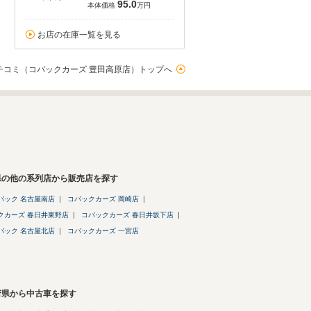
95.0
本体価格
万円
お店の在庫一覧を見る
チコミ（コバックカーズ 豊田高原店）トップへ
県の他の系列店から販売店を探す
バック 名古屋南店
コバックカーズ 岡崎店
クカーズ 春日井東野店
コバックカーズ 春日井坂下店
バック 名古屋北店
コバックカーズ 一宮店
府県から中古車を探す