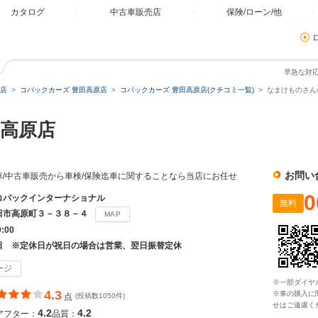
カタログ
中古車販売店
保険/ローン/他
早急な対
店
コバックカーズ 豊田高原店
コバックカーズ 豊田高原店(クチコミ一覧)
なまけものさん
高原店
お問い
車/中古車販売から車検/保険迄車に関することなら当店にお任せ
0
コバックインターナショナル
無料
田市高原町３－３８－４
MAP
9:00
日 ※定休日が祝日の場合は営業、翌日振替定休
ージ
※一部ダイヤ
4.3
※車の購入に
点
(投稿数1050件)
せはご遠慮く
4.2
4.2
アフター：
品質：