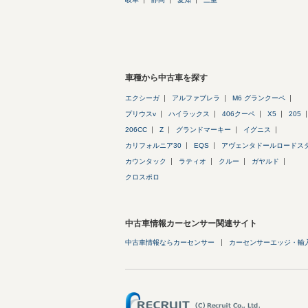
車種から中古車を探す
エクシーガ
アルファブレラ
M6 グランクーペ
プリウスv
ハイラックス
406クーペ
X5
205
206CC
Z
グランドマーキー
イグニス
カリフォルニア30
EQS
アヴェンタドールロードス
カウンタック
ラティオ
クルー
ガヤルド
クロスポロ
中古車情報カーセンサー関連サイト
中古車情報ならカーセンサー
カーセンサーエッジ・輸