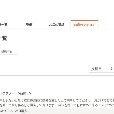
庫一覧
整備
お店の実績
お店のクチコミ
一覧
投稿する
5
5
5
：
アフター：
品質：
申し訳ないと思う程に徹底的に整備を施した上で納車してくださり、おかげでとても
を補って余りあるほど満足しております。 自信を持っておすすめ出来るショップで
WD （
2012/04
購入）