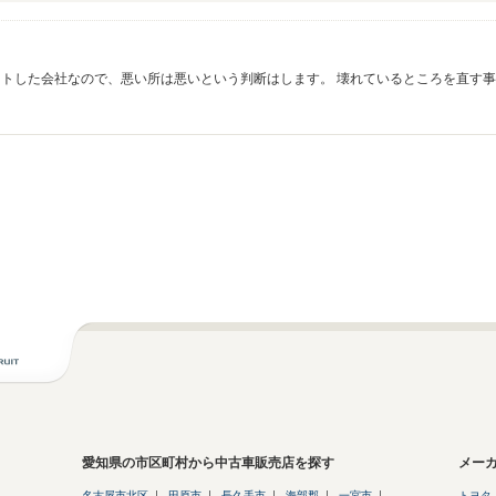
ートした会社なので、悪い所は悪いという判断はします。 壊れているところを直す
ーライフをお祈り
愛知県の市区町村から中古車販売店を探す
メー
名古屋市北区
田原市
長久手市
海部郡
一宮市
トヨタ