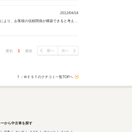
2012/04/18
事により、お客様の信頼関係が構築できると考えて
1
前へ
次へ
最初
最後
Ｔ－ＷＥＳＴのクチコミ一覧TOPへ
カーから中古車を探す
日産
ホンダ
スズキ
ダイハツ
スバル