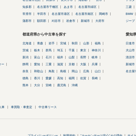
知多郡
名古屋市千種区
あま市
名古屋市緑区
三菱
常滑市
半田市
名古屋市港区
名古屋市南区
岡崎市
BMW
蒲郡市
額田郡
刈谷市
岩倉市
新城市
大府市
ジープ
都道府県から中古車を探す
愛知
北海道
青森
岩手
宮城
秋田
山形
福島
日進市
茨城
栃木
群馬
埼玉
千葉
東京
神奈川
犬山市
新潟
富山
石川
福井
山梨
長野
岐阜
清須市
ター
静岡
愛知
三重
滋賀
京都
大阪
兵庫
新城市
奈良
和歌山
鳥取
島根
岡山
広島
山口
名古屋
徳島
香川
愛媛
高知
福岡
佐賀
長崎
熊本
大分
宮崎
鹿児島
沖縄
入車
車買取・車査定
中古車リース
プライバシーポリシー
利用規約
"カーセンサーは安心"その理由
サイ