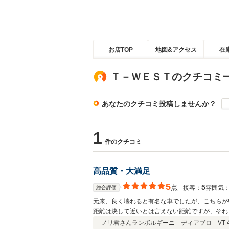
お店TOP
地図&アクセス
在
Ｔ－ＷＥＳＴのクチコミ
あなたのクチコミ投稿しませんか？
1
件のクチコミ
高品質・大満足
5
点
5
接客：
雰囲気
総合評価
元来、良く壊れると有名な車でしたが、こちらが
距離は決して近いとは言えない距離ですが、それ
ノリ君さん
ランボルギーニ ディアブロ VT 4