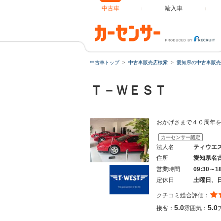
中古車
輸入車
中古車トップ
中古車販売店検索
愛知県の中古車販売
Ｔ－ＷＥＳＴ
おかげさまで４０周年
カーセンサー認定
法人名
ティウエ
住所
愛知県名
営業時間
09:30～1
定休日
土曜日、
クチコミ総合評価：
5.0
5.0
接客：
雰囲気：