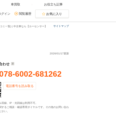
車買取
お役立ち記事
ログイン
閲覧履歴
お気に入り
サイトマップ
コミ一覧) | 中古車なら【カーセンサー】
2026/01/17更新
合わせ
078-6002-681262
電話番号を読み取る
ル回線、IP・光回線は利用不可。
関するご相談・確認専用ダイヤルです。その他のお問い合わ
ださい。