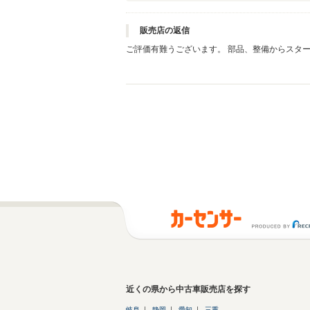
販売店の返信
ご評価有難うございます。 部品、整備からスタ
おります。 永いお付き合いをする上で大切な事です。 これからも同じスタンスで販売は進めて行きたいと思います。 この度は有難うございました。 素敵なモータ
致します。
近くの県から中古車販売店を探す
岐阜
静岡
愛知
三重