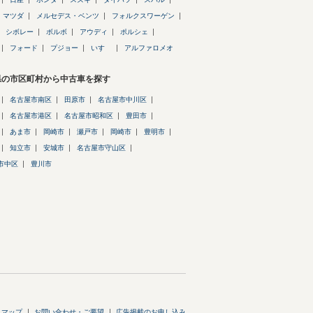
マツダ
メルセデス・ベンツ
フォルクスワーゲン
シボレー
ボルボ
アウディ
ポルシェ
フォード
プジョー
いすゞ
アルファロメオ
県の市区町村から中古車を探す
名古屋市南区
田原市
名古屋市中川区
名古屋市港区
名古屋市昭和区
豊田市
あま市
岡崎市
瀬戸市
岡崎市
豊明市
知立市
安城市
名古屋市守山区
市中区
豊川市
トマップ
お問い合わせ・ご要望
広告掲載のお申し込み