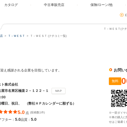
カタログ
中古車販売店
保険/ローン/他
Ｔ－ＷＥＳＴ(クチ
店
Ｔ－ＷＥＳＴ
Ｔ－ＷＥＳＴ (クチコミ一覧)
お問い
を迎え感謝される企業を目指しています。
0
無料
スト株式会社
古屋市名東区極楽２－１２２－１
MAP
8:00
日曜日、祝日、 （弊社ＨＰカレンダーに順ずる）
5.0
点
(投稿数1件)
※一部ダイヤ
※車の購入に
5.0
5.0
アフター：
品質：
せはご遠慮く