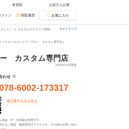
車買取
お役立ち記事
ログイン
閲覧履歴
お気に入り
サイトマップ
いました！（いるまさんのクチコミ投稿）
ＶＩＰカー＆ドレスアップカー カスタム専門店 )
カー カスタム専門店
2026/07/23更新
合わせ
078-6002-173317
電話番号を読み取る
ル回線、IP・光回線は利用不可。
関するご相談・確認専用ダイヤルです。その他のお問い合わ