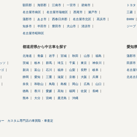
額田郡
海部郡
江南市
一宮市
碧南市
トヨタ
名古屋市南区
名古屋市瑞穂区
西尾市
瀬戸市
三菱
蒲郡市
あま市
西春日井郡
名古屋市北区
高浜市
BMW
知多市
半田市
豊田市
犬山市
清須市
ジープ
名古屋市昭和区
都道府県から中古車を探す
愛知
北海道
青森
岩手
宮城
秋田
山形
福島
蒲郡市
ッソ
茨城
栃木
群馬
埼玉
千葉
東京
神奈川
田原市
ーゴ
新潟
富山
石川
福井
山梨
長野
岐阜
名古屋
静岡
愛知
三重
滋賀
京都
大阪
兵庫
北名古
奈良
和歌山
鳥取
島根
岡山
広島
山口
徳島
香川
愛媛
高知
福岡
佐賀
長崎
熊本
大分
宮崎
鹿児島
沖縄
カー カスタム専門店の車買取・車査定