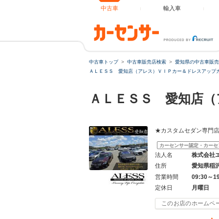
中古車
輸入車
中古車トップ
中古車販売店検索
愛知県の中古車販売
ＡＬＥＳＳ 愛知店（アレス）ＶＩＰカー＆ドレスアップカ
ＡＬＥＳＳ 愛知店
★カスタムセダン専門
カーセンサー認定・カーセ
法人名
株式会社
住所
愛知県稲
営業時間
09:30～1
定休日
月曜日
このお店のホームペ