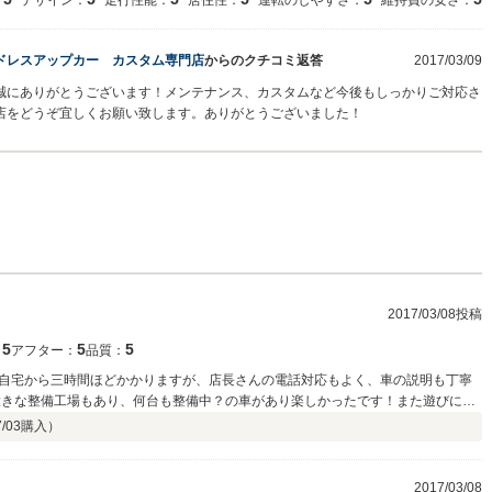
：
デザイン：
走行性能：
居住性：
運転のしやすさ：
維持費の安さ：
ドレスアップカー カスタム専門店
からのクチコミ返答
2017/03/09
誠にありがとうございます！メンテナンス、カスタムなど今後もしっかりご対応さ
店をどうぞ宜しくお願い致します。ありがとうございました！
2017/03/08投稿
5
5
5
：
アフター：
品質：
自宅から三時間ほどかかりますが、店長さんの電話対応もよく、車の説明も丁寧
大きな整備工場もあり、何台も整備中？の車があり楽しかったです！また遊びにお
/03
購入）
2017/03/08