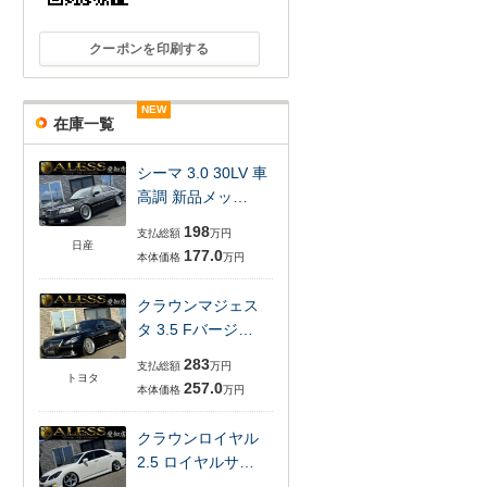
クーポンを印刷する
NEW
NEW
NEW
NEW
NEW
NEW
在庫一覧
シーマ 3.0 30LV 車
高調 新品メッ…
198
支払総額
万円
日産
177.0
本体価格
万円
クラウンマジェス
タ 3.5 Fバージ…
283
支払総額
万円
トヨタ
257.0
本体価格
万円
クラウンロイヤル
2.5 ロイヤルサ…