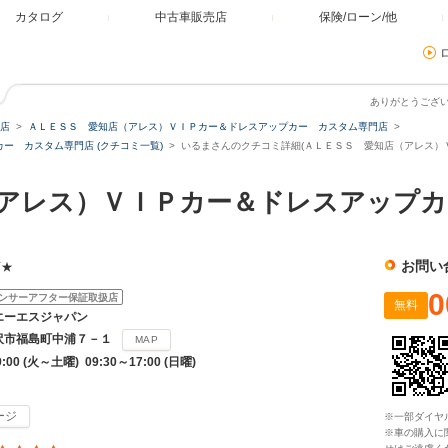
カタログ
中古車販売店
保険/ローン/他
ありがとうござ
店
ＡＬＥＳＳ 愛知店（アレス）ＶＩＰカー＆ドレスアップカー カスタム専門店
ー カスタム専門店 (クチコミ一覧)
いるまさんのクチコミ詳細(ＡＬＥＳＳ 愛知店（アレス）
（アレス）ＶＩＰカー＆ドレスアップ
お問い
店★
0
ンサーアフター保証取扱店
無料
エーエスジャパン
沢市福島町中浦７－１
MAP
9:00 (火～土曜) 09:30～17:00 (日曜)
ージ
※一部ダイヤ
※車の購入に