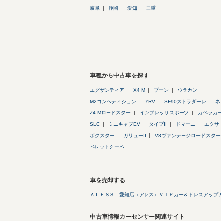
岐阜
静岡
愛知
三重
車種から中古車を探す
エグザンティア
X4 M
ブーン
ウラカン
M2コンペティション
YRV
SF90ストラダーレ
ネ
Z4 Mロードスター
インプレッサスポーツ
カペラカ
SLC
ミニキャブEV
タイプII
ドマーニ
エクサ
ボクスター
ガリューII
V8ヴァンテージロードスター
ベレットクーペ
車を売却する
ＡＬＥＳＳ 愛知店（アレス）ＶＩＰカー＆ドレスアップ
中古車情報カーセンサー関連サイト