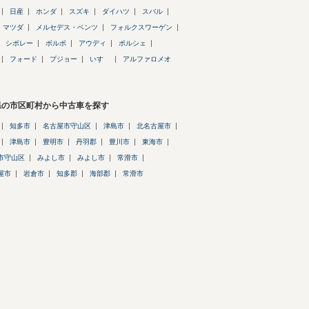
日産
ホンダ
スズキ
ダイハツ
スバル
マツダ
メルセデス・ベンツ
フォルクスワーゲン
シボレー
ボルボ
アウディ
ポルシェ
フォード
プジョー
いすゞ
アルファロメオ
県の市区町村から中古車を探す
知多市
名古屋市守山区
津島市
北名古屋市
津島市
豊明市
丹羽郡
豊川市
東海市
市守山区
みよし市
みよし市
常滑市
屋市
岩倉市
知多郡
海部郡
常滑市