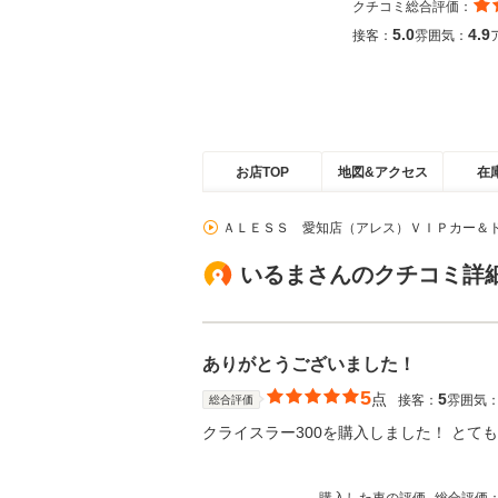
クチコミ総合評価：
5.0
4.9
接客：
雰囲気：
お店TOP
地図&アクセス
在
ＡＬＥＳＳ 愛知店（アレス）ＶＩＰカー＆
いるまさんのクチコミ詳
ありがとうございました！
5
点
5
接客：
雰囲気
総合評価
クライスラー300を購入しました！ とて