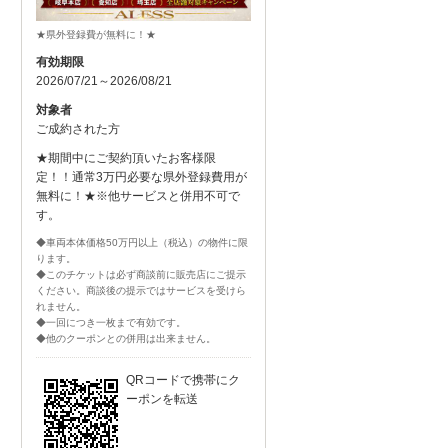
★県外登録費が無料に！★
有効期限
2026/07/21～2026/08/21
対象者
ご成約された方
★期間中にご契約頂いたお客様限
定！！通常3万円必要な県外登録費用が
無料に！★※他サービスと併用不可で
す。
◆車両本体価格50万円以上（税込）の物件に限
ります。
◆このチケットは必ず商談前に販売店にご提示
ください。商談後の提示ではサービスを受けら
れません。
◆一回につき一枚まで有効です。
◆他のクーポンとの併用は出来ません。
QRコードで携帯にク
ーポンを転送