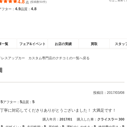
せはご遠慮く
4.8
点
(投稿数50件)
4.9
4.8
アフター：
品質：
庫一覧
フェア&イベント
お店の実績
買取
スタッ
ドレスアップカー カスタム専門店のクチコミの一覧へ戻る
細
投稿日：
2017/03/08
5
5
5
：
アフター：
品質：
も丁寧に対応してくださりありがとうございました！ 大満足です！
購入年月：
2017/01
購入した車：
クライスラー 300
5
5
5
5
5
5