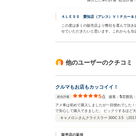
購入した車の評価
総合評価
ＡＬＥＳＳ 愛知店（アレス）ＶＩＰカー＆
この度は多くの販売店より弊社を選んで頂き
せていただきたいと思います。これからも当
他のユーザーのクチコミ
クルマもお店もカッコイイ！
5
点
5
接客：
雰囲気
総合評価
アメ車は初めて購入しましたが一目惚れでした！
で安心して購入できました。 ビックリするほど
じゃましますのでよろしくお願いします(^^)v
キャメロンさん
クライスラー 300C 3.5 （
2017
販売店の返信