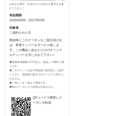
お好きな数字・記念日などお好きな番号をお選
びください！
有効期限
2026/05/08～2027/05/08
対象者
ご成約された方
商談時にこのクーポンをご提示頂けれ
ば、希望ナンバーをサービス致しま
す。この機会にあなただけのオリジナ
ルナンバーを手に入れて下さい♪
◆車両本体価格10万円以上（税込）の物件に限
ります。
◆このチケットは必ず商談前に販売店にご提示
ください。商談後の提示ではサービスを受けら
れません。
◆一回につき一枚まで有効です。
◆他のクーポンとの併用は出来ません。
QRコードで携帯にク
ーポンを転送