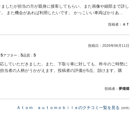
りましたが担当の方が親身に接客してもらい、また画像や細部まで詳し
す。 また機会があれば利用したいです。 かっこいい車両ばかりあ…
投稿者：
ＡＴ
投稿日：
2026年06月11日
5
5
5
：
アフター：
品質：
応していただきました。また、下取り車に対しても、昨今のご時勢に
担当者の人柄がうかがえます。投稿者の評価が5点、頷けます。購
投稿者：
夢燦燦
Ａｔｏｍ ａｕｔｏｍｏｂｉｌｅのクチコミ一覧を見る
(30件)