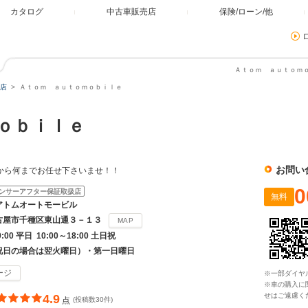
カタログ
中古車販売店
保険/ローン/他
Ａｔｏｍ ａｕｔｏｍｏ
店
Ａｔｏｍ ａｕｔｏｍｏｂｉｌｅ
ｍｏｂｉｌｅ
お問い
leに何から何までお任せ下さいませ！！
0
ンサーアフター保証取扱店
無料
アトムオートモービル
古屋市千種区東山通３－１３
MAP
9:00 平日 10:00～18:00 土日祝
祝日の場合は翌火曜日）・第一日曜日
ージ
※一部ダイヤ
※車の購入に
せはご遠慮く
4.9
点
(投稿数30件)