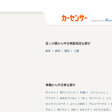
近くの県から中古車販売店を探す
岐阜
静岡
愛知
三重
車種から中古車を探す
キャリイ
B3ツーリング
EQB
コーニッシュ
プリウス
944カブリオレ
X4
サバーバン
ミニ
キャラバンコーチ
ユーノス800
アルトワークス
アルト
Bクラス
106
Sタイプ
Aクラスセダン