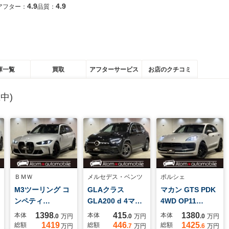
4.9
4.9
アフター：
品質：
庫一覧
買取
アフターサービス
お店のクチコミ
中)
ＢＭＷ
メルセデス・ベンツ
ポルシェ
M3ツーリング コ
GLAクラス
マカン GTS PDK
ンペティ…
GLA200 d 4マ…
4WD OP11…
1398
415
1380
本体
本体
本体
.0
万円
.0
万円
.0
万円
1419
446
1425
総額
総額
総額
万円
.7
万円
.6
万円