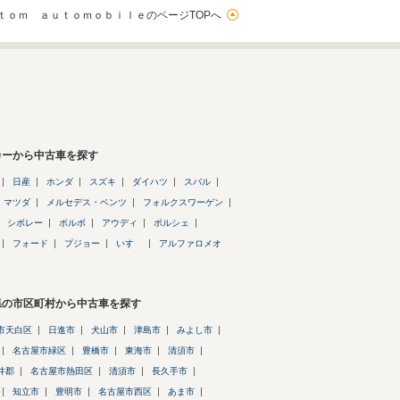
ｔｏｍ ａｕｔｏｍｏｂｉｌｅのページTOPへ
カーから中古車を探す
日産
ホンダ
スズキ
ダイハツ
スバル
マツダ
メルセデス・ベンツ
フォルクスワーゲン
シボレー
ボルボ
アウディ
ポルシェ
フォード
プジョー
いすゞ
アルファロメオ
県の市区町村から中古車を探す
市天白区
日進市
犬山市
津島市
みよし市
名古屋市緑区
豊橋市
東海市
清須市
井郡
名古屋市熱田区
清須市
長久手市
知立市
豊明市
名古屋市西区
あま市