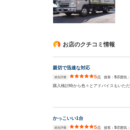
お店のクチコミ情報
親切で迅速な対応
5
点
5
接客：
雰囲気
総合評価
購入検討時から色々とアドバイスもいただ
かっこいい1台
5
点
5
接客：
雰囲気
総合評価