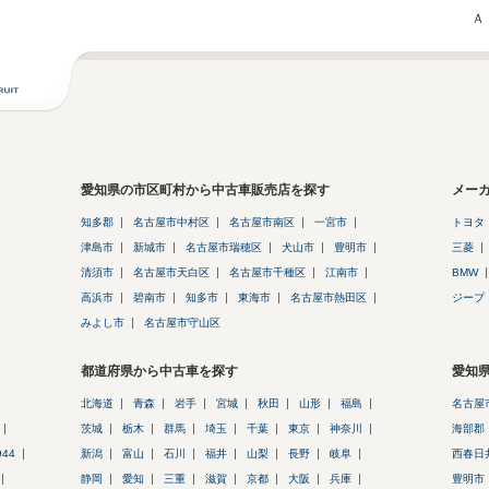
Ａ
愛知県の市区町村から中古車販売店を探す
メー
知多郡
名古屋市中村区
名古屋市南区
一宮市
トヨタ
津島市
新城市
名古屋市瑞穂区
犬山市
豊明市
三菱
清須市
名古屋市天白区
名古屋市千種区
江南市
BMW
高浜市
碧南市
知多市
東海市
名古屋市熱田区
ジープ
みよし市
名古屋市守山区
都道府県から中古車を探す
愛知
北海道
青森
岩手
宮城
秋田
山形
福島
名古屋
茨城
栃木
群馬
埼玉
千葉
東京
神奈川
海部郡
944
新潟
富山
石川
福井
山梨
長野
岐阜
西春日
静岡
愛知
三重
滋賀
京都
大阪
兵庫
豊明市