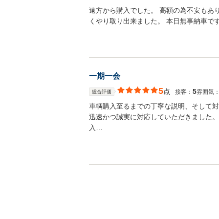
遠方から購入でした。 高額の為不安もあ
くやり取り出来ました。 本日無事納車で
一期一会
5
点
5
接客：
雰囲気
総合評価
車輌購入至るまでの丁寧な説明、そして対
迅速かつ誠実に対応していただきました。
入…