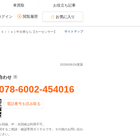
車買取
お役立ち記事
ログイン
閲覧履歴
お気に入り
サイトマップ
ｂｉｌｅ | 中古車なら【カーセンサー】
2026/06/24更新
合わせ
078-6002-454016
電話番号を読み取る
ル回線、IP・光回線は利用不可。
関するご相談・確認専用ダイヤルです。その他のお問い合わ
ださい。