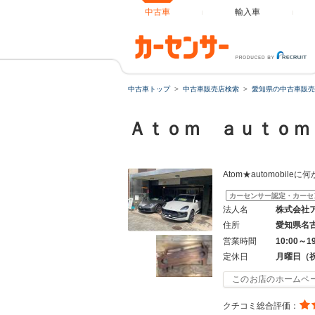
中古車
輸入車
中古車トップ
中古車販売店検索
愛知県の中古車販売
Ａｔｏｍ ａｕｔｏ
Atom★automobi
カーセンサー認定・カーセ
法人名
株式会社
住所
愛知県名
営業時間
10:00～1
定休日
月曜日（
このお店のホームペ
クチコミ総合評価：