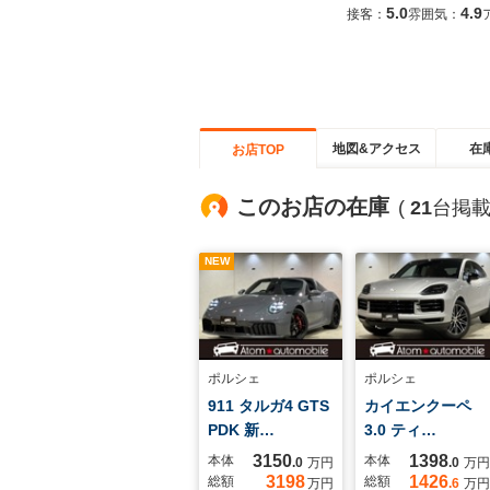
5.0
4.9
接客：
雰囲気：
地図&アクセス
在
お店TOP
このお店の在庫
(
21
台掲載
NEW
ポルシェ
ポルシェ
911 タルガ4 GTS
カイエンクーペ
PDK 新…
3.0 ティ…
3150
1398
本体
本体
.0
万円
.0
万円
3198
1426
総額
総額
万円
.6
万円