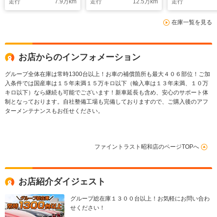
走行
7.9
万km
走行
12.5
万km
走行
スマートキー プッシ
リヤゲート 衝突軽減
セグTV 純正
ュスタート バックカ
ブレーキ レーダーク
ーナビ ETC
在庫一覧を見る
メラ ブルートゥー
ルーズコントロール
14インチアル
ス LEDヘッドライト
バックカメラ パワー
ール 盗難防
6人乗り ETC
シート シートヒータ
スマートキー
ー
エアコン
お店からのインフォメーション
グループ全体在庫は常時1300台以上！お車の補償箇所も最大４０６部位！ご加
入条件では国産車は１５年未満１５万キロ以下（輸入車は１３年未満、１０万
キロ以下）なら継続も可能でございます！新車延長も含め、安心のサポート体
制となっております。自社整備工場も完備しておりますので、ご購入後のアフ
ターメンテナンスもお任せください。
ファイントラスト昭和店のページTOPへ
お店紹介ダイジェスト
グループ総在庫１３００台以上！お気軽にお問い合わ
せください！