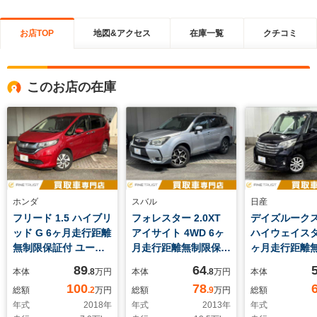
お店TOP
地図&アクセス
在庫一覧
クチコミ
このお店の在庫
ホンダ
スバル
日産
フリード 1.5 ハイブリ
フォレスター 2.0XT
デイズルークス 
ッド G 6ヶ月走行距離
アイサイト 4WD 6ヶ
ハイウェイスタ
無制限保証付 ユーザ
月走行距離無制限保証
ヶ月走行距離
ー買取車 ストラーダ
付 ユーザー買取車
証付 ユーザ
89
64
本体
.8
万円
本体
.8
万円
本体
ナビ パワースライド
本革シート 純正
車 アラウン
100
78
総額
.2
万円
総額
.9
万円
総額
ドア 禁煙車 オートク
HDDナビ 禁煙車
モニター 禁
年式
2018
年
年式
2013
年
年式
ルーズコントロール
ルーフレール パワー
動スライドド