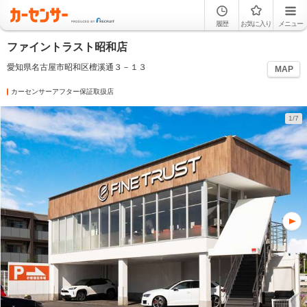
履歴
お気に入り
メニュー
ファイントラスト昭和店
愛知県名古屋市昭和区檀溪通３－１３
MAP
カーセンサーアフター保証取扱店
1/7