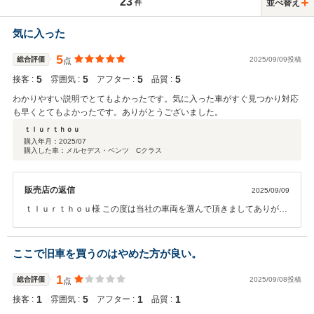
23
並べ替え
件
気に入った
5
総合評価
2025/09/09投稿
点
5
5
5
5
接客 :
雰囲気 :
アフター :
品質 :
わかりやすい説明でとてもよかったです。気に入った車がすぐ見つかり対応
も早くとてもよかったです。ありがとうございました。
ｔｌｕｒｔｈｏｕ
購入年月：
2025/07
購入した車：メルセデス・ベンツ Cクラス
販売店の返信
2025/09/09
ｔｌｕｒｔｈｏｕ様 この度は当社の車両を選んで頂きましてありがと
うございます。 また当社の対応にも評価頂き有難うございます。 引き
続きアドバイスや可能な限りサポートさせて頂きますので宜しくお願
いします！
ここで旧車を買うのはやめた方が良い。
1
総合評価
2025/09/08投稿
点
1
5
1
1
接客 :
雰囲気 :
アフター :
品質 :