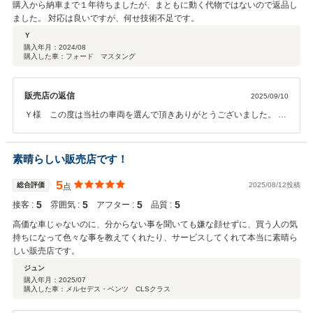
購入から納車まで１年待ちましたが、まともに動く代物ではないので返品し
ました。 対応は良いですが、何せ技術不足です。
Ｙ
購入年月：
2024/08
購入した車：フォード マスタング
販売店の返信
2025/09/10
Ｙ様 この度は当社の車両を選んで頂きありがとうございました。 た
だ、お客様のご納得のいく仕上がりにならなかった事、大変重く受け
止めております。 時間を頂戴したことも事実ですし、予定を変更して
しまった事、大変申し訳ございませんでした。 弊社としましてはなん
素晴らしい販売店です！
とか満足いく１台にしたかったのですが時間に限りもあるので誠心誠
意買取させて頂きました。 今回ご指摘受けた件、社員一同重く受け止
5
総合評価
2025/08/12投稿
点
め改善策をしっかり立てて再発防止に務めさせて頂きます。 また機会
5
5
5
5
接客 :
雰囲気 :
アフター :
品質 :
がございましたら弊社をご利用頂けますと幸いです。
高価な車じゃないのに、分からない事を聞いても嫌な顔せずに、買う人の気
持ちになって色々な事を教えてくれたり、サービスしてくれて本当に素晴ら
しい販売店です。
ジュン
購入年月：
2025/07
購入した車：メルセデス・ベンツ CLSクラス