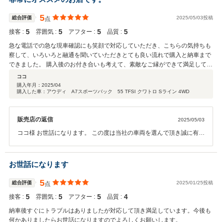
5
総合評価
2025/05/03投稿
点
5
5
5
5
接客 :
雰囲気 :
アフター :
品質 :
急な電話での急な現車確認にも笑顔で対応していただき、こちらの気持ちも
察して、いろいろと融通を聞いていただきとても良い流れで購入と納車まで
できました。 購入後のお付き合いも考えて、素敵なご縁ができて満足してい
ます。
ココ
購入年月：
2025/04
購入した車：アウディ A7スポーツバック 55 TFSI クワトロ Sライン 4WD
販売店の返信
2025/05/03
ココ様 お世話になります。 この度は当社の車両を選んで頂き誠に有難
うございます。 満足いく車両をご提供出来たこと、嬉しく思います。
引き続き可能な限りサポートさせて頂きますので何卒宜しくお願いい
たします。 またお会いできる日を楽しみにお待ちしております。
お世話になります
5
総合評価
2025/01/25投稿
点
5
5
5
4
接客 :
雰囲気 :
アフター :
品質 :
納車後すぐにトラブルはありましたが対応して頂き満足しています。今後も
何かありましたらお世話になりますのでよろしくお願いします。