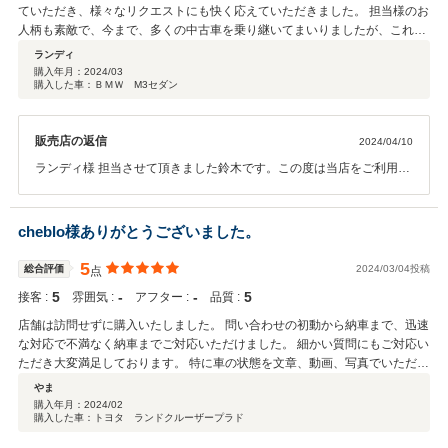
ていただき、様々なリクエストにも快く応えていただきました。 担当様のお
人柄も素敵で、今まで、多くの中古車を乗り継いてまいりましたが、これほ
どまでに真摯に対応していただいたショップを私は知りません。 車の状態説
ランディ
明も、全て包み隠さず明確にお話しいただき、自社提携工場もあって、納車
購入年月：
2024/03
購入した車：ＢＭＷ M3セダン
前メンテもばっちり、アフターフォローも万全なところも高ポイントです。
車を買い替える時は、いつも不安になるのですが、今回は、安心しかなく、
他の方の口コミも私の気持ちとほぼシンクロしています。 この度は、素晴ら
販売店の返信
2024/04/10
しいご縁を本当にありがとうございました。 そして、これからも、車検整備
などよろしくお願い申し上げます。
ランディ様 担当させて頂きました鈴木です。この度は当店をご利用頂
き誠にありがとうございます。また、このような高い評価のクチコミ
を頂き、大変うれしく思います！ お客様に喜んで頂けることが、何よ
りも私共の励みになります。お客様にご安心して頂ける様お車の細部
cheblo様ありがとうございました。
に渡るご説明も、今後より一層社員全員で徹底させたいと思っており
ます。アフターサービスも充実させておりますので、またぜひお気軽
5
総合評価
2024/03/04投稿
点
にお立ち寄りください。 今後ともどうぞ宜しくお願いいたします。
5
‐
‐
5
接客 :
雰囲気 :
アフター :
品質 :
店舗は訪問せずに購入いたしました。 問い合わせの初動から納車まで、迅速
な対応で不満なく納車までご対応いただけました。 細かい質問にもご対応い
ただき大変満足しております。 特に車の状態を文章、動画、写真でいただけ
たことに満足をしております。 また、遠方での納車でしたが、ピンポイント
やま
での希望にも対応いただけました。 納車直後なので困りごとがあった場合も
購入年月：
2024/02
購入した車：トヨタ ランドクルーザープラド
ご対応いただけるのではないかと考えております。 近くに行く機会があれ
ば、ご挨拶にお伺いできればと思っております。 引き続き宜しくお願いいた