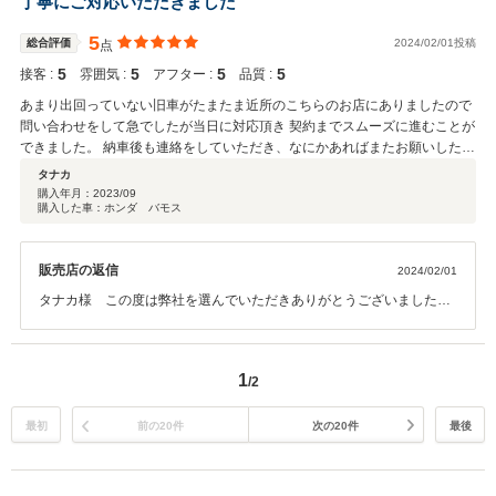
丁寧にご対応いただきました
5
総合評価
2024/02/01投稿
点
5
5
5
5
接客 :
雰囲気 :
アフター :
品質 :
あまり出回っていない旧車がたまたま近所のこちらのお店にありましたので
問い合わせをして急でしたが当日に対応頂き 契約までスムーズに進むことが
できました。 納車後も連絡をしていただき、なにかあればまたお願いしたい
と思いました。 旧車なので細かいことはありますが、調子よく乗れて楽しめ
タナカ
ております この度はありがとうございました！
購入年月：
2023/09
購入した車：ホンダ バモス
販売店の返信
2024/02/01
タナカ様 この度は弊社を選んでいただきありがとうございました。
アフターサービス等しっかり対応させて頂きますので今後とも宜しく
お願いします。
1
/2
最初
前の20件
次の20件
最後