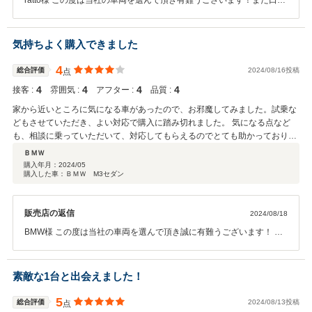
ratto様 この度は当社の車両を選んで頂き有難うございます！また口コ
ミ登録有難うございます！ 遠方にはなりますがお困りごとありました
らお気軽に担当までご連絡下さい！ 高評価頂き有難うございます！他
のお客様にも高評価頂けるよう今回の取り組みを活かしていきますの
気持ちよく購入できました
で引き続き宜しくお願いいたします！
4
総合評価
2024/08/16投稿
点
4
4
4
4
接客 :
雰囲気 :
アフター :
品質 :
家から近いところに気になる車があったので、お邪魔してみました。試乗な
どもさせていただき、よい対応で購入に踏み切れました。 気になる点など
も、相談に乗っていただいて、対応してもらえるのでとても助かっておりま
す。 また車検などでお世話になると思いますので、今後ともよろしくお願い
ＢＭＷ
します。
購入年月：
2024/05
購入した車：ＢＭＷ M3セダン
販売店の返信
2024/08/18
BMW様 この度は当社の車両を選んで頂き誠に有難うございます！ 加
修箇所により納車までお時間頂き有難うございました！ また当社で対
応可能なことは対応させて頂きますのでお気軽にお申しつけ下さい！
引き続き宜しくお願いします！
素敵な1台と出会えました！
5
総合評価
2024/08/13投稿
点