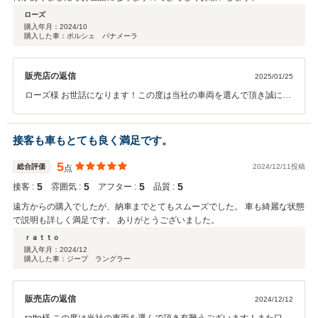
ローズ
購入年月：
2024/10
購入した車：ポルシェ パナメーラ
販売店の返信
2025/01/25
ローズ様 お世話になります！この度は当社の車両を選んで頂き誠に有
難うございます。 納車後のトラブルには大変ご迷惑おかけして申し訳
ございません。 以後、再発しないように最善を尽くさせて頂きます。
引き続き宜しくお願いします！
接客も車もとても良く満足です。
5
総合評価
2024/12/11投稿
点
5
5
5
5
接客 :
雰囲気 :
アフター :
品質 :
遠方からの購入でしたが、納車までとてもスムーズでした。 車も綺麗な状態
で説明も詳しく満足です。 ありがとうございました。
ｒａｔｔｏ
購入年月：
2024/12
購入した車：ジープ ラングラー
販売店の返信
2024/12/12