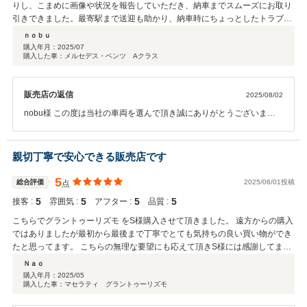
りし、こまめに画像や状況を報告していただき、納車までスムーズにお取り
引きできました。最寄駅まで送迎も助かり、納車時にちょっとしたトラブル
もありましたがアフター対応も良かったです。 とても信頼できる車屋さんで
ｎｏｂｕ
す。
購入年月：
2025/07
購入した車：メルセデス・ベンツ Aクラス
販売店の返信
2025/08/02
nobu様 この度は当社の車両を選んで頂き誠にありがとうございまし
た。 期待に応えられる対応ができて当社としても大変光栄と思いま
す。 初期トラブルの件は大変申し訳ございませんでした。前日も入念
にチェックはしたのですが、、、 遠方にはなりますが可能な限りサポ
親切丁寧で安心できる販売店です
ートさせて頂きますのでお気軽にご連絡下さい！引き続き宜しくお願
いします！
5
総合評価
2025/06/01投稿
点
5
5
5
5
接客 :
雰囲気 :
アフター :
品質 :
こちらでグラントゥーリズモ をS様購入させて頂きました。 遠方からの購入
ではありましたが最初から最後まで丁寧でとても気持ちの良い買い物ができ
たと思ってます。 こちらの無理な要望にも応えて頂きS様には感謝してま
す。整備の方もしっかりして頂き故障しやすい車ですがとりあえずは安心で
Ｎａｏ
す。 またご縁があれば是非よろしくお願い致します。
購入年月：
2025/05
購入した車：マセラティ グラントゥーリズモ