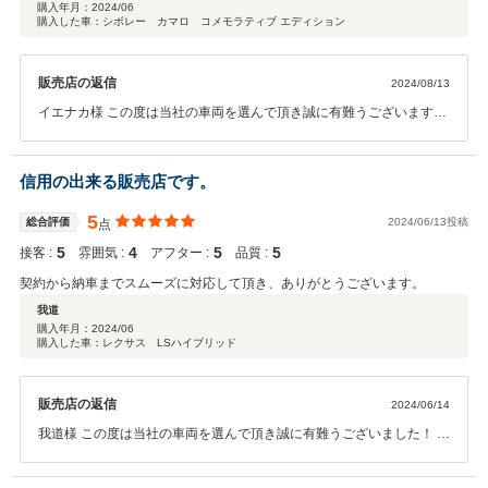
ん。これから大事に乗って行きたいと思います。非常に良い販売店と担当者
購入年月：
2024/06
購入した車：シボレー カマロ コメモラティブ エディション
とのご縁に感謝します。
販売店の返信
2024/08/13
イエナカ様 この度は当社の車両を選んで頂き誠に有難うございます！
車両を気に入って頂き大変光栄と感じます！ 大事にして頂けることは
当社にとって誇りに思います！ 引き続き宜しくお願いします！
信用の出来る販売店です。
5
総合評価
2024/06/13投稿
点
5
4
5
5
接客 :
雰囲気 :
アフター :
品質 :
契約から納車までスムーズに対応して頂き、ありがとうございます。
我道
購入年月：
2024/06
購入した車：レクサス LSハイブリッド
販売店の返信
2024/06/14
我道様 この度は当社の車両を選んで頂き誠に有難うございました！ ま
た平日の日中に納車対応頂き大変助かりました！ 遠方からのご契約と
なりますが可能な限りサポートさせて頂きますのでお気軽にご連絡下