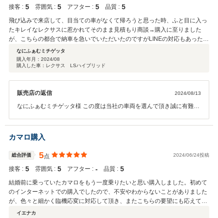
5
5
5
5
接客 :
雰囲気 :
アフター :
品質 :
飛び込みで来店して、目当ての車がなくて帰ろうと思った時、ふと目に入っ
たキレイなレクサスに惹かれてそのまま見積もり商談→購入に至りました
が、こちらの都合で納車を急いでいただいたのですがLINEの対応もあったの
で、不明な点や質問なども気軽に聞けました！スタッフさんの対応も本当に
なにふぁむミチゲッタ
親切丁寧でした！納車の時も、わざわざ運転席にビニールシートを引いて下
購入年月：
2024/08
購入した車：レクサス LSハイブリッド
さり車の説明も丁寧な説明でした！納車した車はもちろん！新品の輝きでし
た！迅速な対応に感謝しております。
販売店の返信
2024/08/13
なにふぁむミチゲッタ様 この度は当社の車両を選んで頂き誠に有難う
ございます！ ご希望の日程になんとか合わせるとこが出来てよかった
です！ また評価頂き有難うございます！ 引き続き宜しくお願いしま
す！
カマロ購入
5
総合評価
2024/06/24投稿
点
5
5
‐
5
接客 :
雰囲気 :
アフター :
品質 :
結婚前に乗っていたカマロをもう一度乗りたいと思い購入しました。初めて
のインターネットでの購入でしたので、不安やわからないことがありました
が、色々と細かく臨機応変に対応して頂き、またこちらの要望にも応えてい
ただき非常に満足しています。車も非常に整備されており申し分ありませ
イエナカ