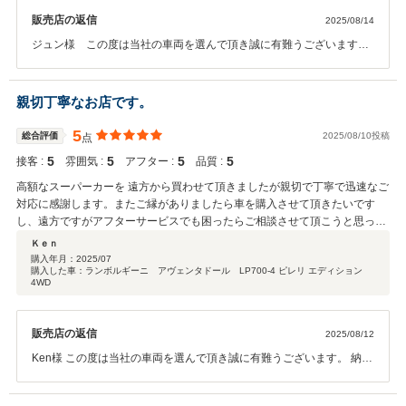
販売店の返信
2025/08/14
ジュン様 この度は当社の車両を選んで頂き誠に有難うございます。
納車まで少々お時間頂きまして有難うございました。 至らない点もご
ざいましたがご指摘頂いたことで今後弊社としてもクオリティを上げ
る事ができると思います。熱中症対策の差し入れなど本当にありがと
親切丁寧なお店です。
うございました。今後とも宜しくお願いたします。
5
総合評価
2025/08/10投稿
点
5
5
5
5
接客 :
雰囲気 :
アフター :
品質 :
高額なスーパーカーを 遠方から買わせて頂きましたが親切で丁寧で迅速なご
対応に感謝します。またご縁がありましたら車を購入させて頂きたいです
し、遠方ですがアフターサービスでも困ったらご相談させて頂こうと思って
います。ありがとうございます。感謝
Ｋｅｎ
購入年月：
2025/07
購入した車：ランボルギーニ アヴェンタドール LP700-4 ピレリ エディション
4WD
販売店の返信
2025/08/12
Ken様 この度は当社の車両を選んで頂き誠に有難うございます。 納車
まで少々お時間頂きまして有難うございました。 また作業等の時間へ
の理解頂きまして当社としましても大変気持ちよく社員一同取り組め