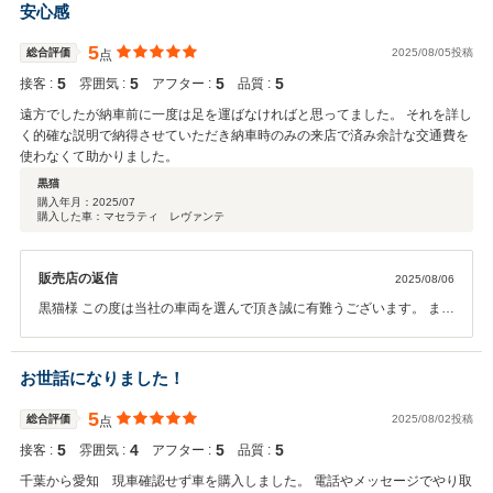
ました。 このような評価を頂けましたこと光栄に思い他のお客様にも
安心感
実践できるようこれからも取り組みます。 遠方にはなりますが可能な
限りサポートさせて頂きますので引き続き宜しくお願いします。
5
総合評価
2025/08/05投稿
点
5
5
5
5
接客 :
雰囲気 :
アフター :
品質 :
遠方でしたが納車前に一度は足を運ばなければと思ってました。 それを詳し
く的確な説明で納得させていただき納車時のみの来店で済み余計な交通費を
使わなくて助かりました。
黒猫
購入年月：
2025/07
購入した車：マセラティ レヴァンテ
販売店の返信
2025/08/06
黒猫様 この度は当社の車両を選んで頂き誠に有難うございます。 また
納得して購入して頂けたことに大変光栄に思います。 遠方にはなりま
すが引き続きアドバイス等はさせて頂きますのでお気軽にご連絡下さ
いませ。 引き続き宜しくお願いいたします。
お世話になりました！
5
総合評価
2025/08/02投稿
点
5
4
5
5
接客 :
雰囲気 :
アフター :
品質 :
千葉から愛知 現車確認せず車を購入しました。 電話やメッセージでやり取