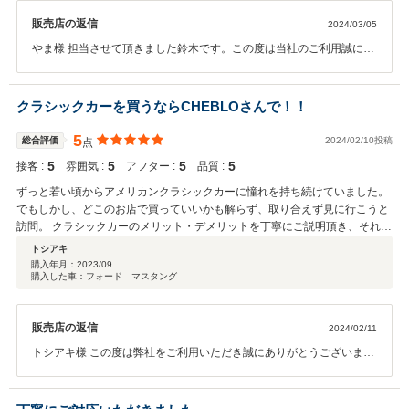
します。
販売店の返信
2024/03/05
やま様 担当させて頂きました鈴木です。この度は当社のご利用誠にあ
りがとうございました。 また、満足度５の評価大変嬉しく思います。
これからもお客様に満足していただけるよう邁進してまいります！ 何
かお困りごとございましたら直ぐご連絡ください！ 今後とも宜しくお
クラシックカーを買うならCHEBLOさんで！！
願いいたします。
5
総合評価
2024/02/10投稿
点
5
5
5
5
接客 :
雰囲気 :
アフター :
品質 :
ずっと若い頃からアメリカンクラシックカーに憧れを持ち続けていました。
でもしかし、どこのお店で買っていいかも解らず、取り合えず見に行こうと
訪問。 クラシックカーのメリット・デメリットを丁寧にご説明頂き、それぞ
れの車に歴史や物語がある事を教えて頂きました。 此方の希望を一つ一つ叶
トシアキ
えて頂き、大変満足です！ 次回も必ずお願いしたいと思ったお店です！
購入年月：
2023/09
購入した車：フォード マスタング
販売店の返信
2024/02/11
トシアキ様 この度は弊社をご利用いただき誠にありがとうございま
す。トシアキ様のアメ車への熱意を感じ、私たちも大変嬉しかったで
す！ 急なトラブルなどもお気軽にご連絡ください。今後とも宜しくお
願いいたします！