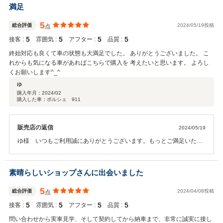
さい！ 引き続き宜しくお願いいたします！ この度は誠に有難うござい
満足
ました！
5
総合評価
2024/05/19投稿
点
5
5
5
5
接客 :
雰囲気 :
アフター :
品質 :
終始対応も良くて車の状態も大満足でした。 ありがとうございました。 こ
れからも気になる車があればこちらで購入を 考えたいと思います。 よろし
くお願いします^_^
ゆ
購入年月：
2024/02
購入した車：ポルシェ 911
販売店の返信
2024/05/19
ゆ様 いつもご利用誠にありがとうございます。もっとご満足いただ
けるよう精進して参りますのでこれからも宜しくお願いいたします。
素晴らしいショップさんに出会いました
5
総合評価
2024/04/08投稿
点
5
5
5
5
接客 :
雰囲気 :
アフター :
品質 :
問い合わせから実車見学、そして契約してから納車まで、非常に誠実に接し