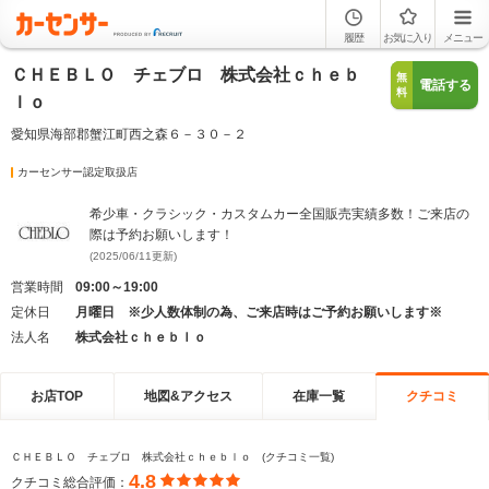
履歴
お気に入り
メニュー
ＣＨＥＢＬＯ チェブロ 株式会社ｃｈｅｂ
無
電話する
料
ｌｏ
愛知県海部郡蟹江町西之森６－３０－２
カーセンサー認定取扱店
希少車・クラシック・カスタムカー全国販売実績多数！ご来店の
際は予約お願いします！
(2025/06/11更新)
営業時間
09:00～19:00
定休日
月曜日 ※少人数体制の為、ご来店時はご予約お願いします※
法人名
株式会社ｃｈｅｂｌｏ
お店TOP
地図&アクセス
在庫一覧
クチコミ
ＣＨＥＢＬＯ チェブロ 株式会社ｃｈｅｂｌｏ (クチコミ一覧)
4.8
クチコミ総合評価：