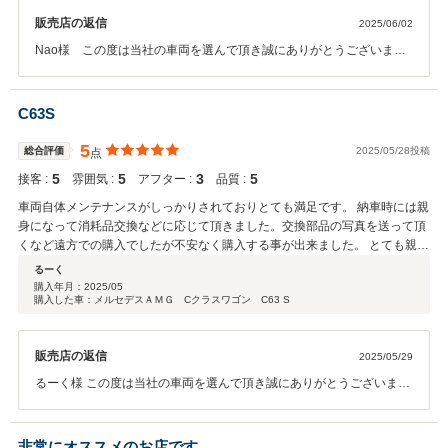
販売店の返信
2025/06/02
Nao様 この度は当社の車両を選んで頂き誠にありがとうございまし
た。 期待に応えられる対応ができて当社としても大変光栄と思いま
す。 遠方にはなりますが可能な限りサポートさせて頂きますので素敵
なカーライフをお過ごしください。 引き続き宜しくお願いします。
C63S
5
総合評価
2025/05/28投稿
点
5
5
3
5
接客 :
雰囲気 :
アフター :
品質 :
車両自体メンテナンスがしっかりされておりとても満足です。 納車時には親
身になって消耗品交換などに応じて頂きました。交換部品の写真を送って頂
くなど遠方での購入でしたが不安なく購入する事が出来ました。 とても親切
なお店だと思います。
るーく
購入年月：
2025/05
購入した車：メルセデスＡＭＧ Cクラスワゴン C63 S
販売店の返信
2025/05/29
るーく様 この度は当社の車両を選んで頂き誠にありがとうございまし
た。 期待に応えられる対応ができて当社としても大変光栄と思いま
す。 遠方にはなりますが可能な限りサポートさせて頂きますので素敵
なカーライフをお過ごしください。 引き続き宜しくお願いします。
非常にオススメのお店です。