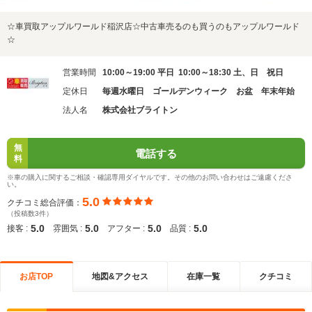
☆車買取アップルワールド稲沢店☆中古車売るのも買うのもアップルワールド
☆
営業時間
10:00～19:00 平日 10:00～18:30 土、日 祝日
定休日
毎週水曜日 ゴールデンウィーク お盆 年末年始
法人名
株式会社ブライトン
無
電話する
料
※車の購入に関するご相談・確認専用ダイヤルです。その他のお問い合わせはご遠慮くださ
い。
5.0
クチコミ総合評価：
（投稿数3件）
5.0
5.0
5.0
5.0
接客 :
雰囲気 :
アフター :
品質 :
お店TOP
地図&アクセス
在庫一覧
クチコミ