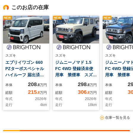
このお店の在庫
NEW
NEW
NEW
スズキ
スズキ
スズキ
エブリイワゴン 660
ジムニーノマド 1.5
ジムニーノマド 
PZターボスペシャル
FC 4WD 登録済未使
FC 4WD 登
ハイルーフ 届出済未
用車 禁煙車 スズキ
用車 禁煙車
使用車 禁煙車 両側
セーフティサポート
セーフティサ
208
298
2
本体
.8
万円
本体
.8
万円
本体
電動スライドドア デ
レーダークルーズ シ
レーダークル
215
306
3
総額
.8
万円
総額
.8
万円
総額
ュアルセンサーブレー
ートヒーター LEDヘ
ートヒーター 
年式
2026
年
年式
2026
年
年式
キサポートII LEDヘ
ッド コーナーセンサ
ッド コーナ
走行
4
km
走行
18
km
走行
ッド スマートキー&
ー スマートキー プ
ー スマート
プッシュスタート シ
ッシュスタート ヒー
ッシュスター
在庫一覧を見る
ートヒーター ステア
テットドアミラー ダ
テットドアミ
リングヒーター アイ
ウンヒルアシスト 切
ウンヒルアシ
ドリングストップ リ
替式4WD
替式4WD