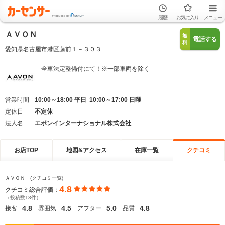
履歴
お気に入り
メニュー
ＡＶＯＮ
無
電話する
料
愛知県名古屋市港区藤前１－３０３
全車法定整備付にて！※一部車両を除く
営業時間
10:00～18:00 平日 10:00～17:00 日曜
定休日
不定休
法人名
エボンインターナショナル株式会社
お店TOP
地図&アクセス
在庫一覧
クチコミ
ＡＶＯＮ (クチコミ一覧)
4.8
クチコミ総合評価：
（投稿数13件）
4.8
4.5
5.0
4.8
接客 :
雰囲気 :
アフター :
品質 :