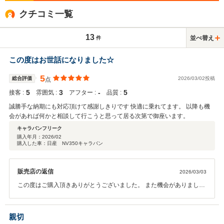
クチコミ一覧
13
並べ替え
件
この度はお世話になりました☆
5
総合評価
2026/03/02投稿
点
5
3
‐
5
接客 :
雰囲気 :
アフター :
品質 :
誠勝手な納期にも対応頂けて感謝しきりです 快適に乗れてます。 以降も機
会があれば何かと相談して行こうと思って居る次第で御座います。
キャラバンフリーク
購入年月：
2026/02
購入した車：日産 NV350キャラバン
販売店の返信
2026/03/03
この度はご購入頂きありがとうございました。 また機会がありました
時には宜しくお願い致します。
親切