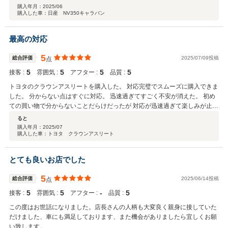
た。
購入年月：
2025/06
購入した車：日産 NV350キャラバン
最高の対応
5
総合評価
2025/07/09投稿
点
5
5
5
5
接客 :
雰囲気 :
アフター :
品質 :
トヨタのクラウンアスリートを購入した。 対応完璧でスムーズに購入できま
した。 分からない点はすぐに対応。 迅速過ぎてすごく不安が消えた。 初め
ての買い物で分からないことだらけだったが 対応が迅速過ぎて楽しみが止ま
らなかった。 字光式ナンバーをつけたくて相談とうしたら 確認をすぐにと
ると
っていただけた。 購入するならここがいいと思う。
購入年月：
2025/07
購入した車：トヨタ クラウンアスリート
とても良いお店でした
5
総合評価
2025/06/14投稿
点
5
5
‐
5
接客 :
雰囲気 :
アフター :
品質 :
この度はお世話になりました。店長さんの人柄も大変良く親身に接していた
だけました、車にも満足しております、また機会がありましたら宜しくお願
い致します。