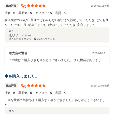
5
総合評価
2026/01/16投稿
点
5
5
5
5
接客 :
雰囲気 :
アフター :
品質 :
購入検討の時点で､普通ではわからない部分まで説明していただき､とても良
かったです。 又､納車日までも､親切にしていただき､安心しました。
キラ
購入年月：
2026/01
購入した車：ホンダ N-BOXスラッシュ
販売店の返信
2026/01/16
この度はご購入頂きありがとうございました。 また機会がありました
時には宜しくお願い致します。
車を購入しました。
5
総合評価
2025/10/08投稿
点
5
5
5
5
接客 :
雰囲気 :
アフター :
品質 :
丁寧な接客で気持ちよく購入する事ができました。ありがとうございまし
た。
リム