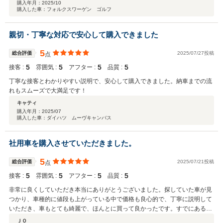
購入年月：
2025/10
購入した車：フォルクスワーゲン ゴルフ
親切・丁寧な対応で安心して購入できました
5
総合評価
2025/07/27投稿
点
5
5
5
5
接客 :
雰囲気 :
アフター :
品質 :
丁寧な接客とわかりやすい説明で、安心して購入できました。納車までの流
れもスムーズで大満足です！
キャティ
購入年月：
2025/07
購入した車：ダイハツ ムーヴキャンバス
社用車を購入させていただきました。
5
総合評価
2025/07/21投稿
点
5
5
5
5
接客 :
雰囲気 :
アフター :
品質 :
非常に良くしていただき本当にありがとうございました。探していた車が見
つかり、車種的に値段も上がっている中で価格も良心的で、丁寧に説明して
いただき、車もとても綺麗で、ほんとに買って良かったです。すでにある車
も含めて、この先またお願いしたいと思いました。ありがとうございまし
ＪＯ