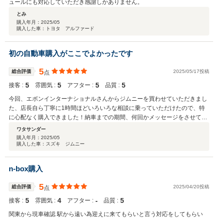
ュールにも対応していただき感謝しかありません。
とみ
購入年月：
2025/05
購入した車：トヨタ アルファード
初の自動車購入がここでよかったです
5
総合評価
2025/05/17投稿
点
5
5
5
5
接客 :
雰囲気 :
アフター :
品質 :
今回、エボンインターナショナルさんからジムニーを買わせていただきまし
た、店長自ら丁寧に1時間ほどいろいろな相談に乗っていただけたので、特
に心配なく購入できました！納車までの期間、何回かメッセージをさせてい
ただきましたが、毎回丁寧に返していただきありがとうございました。
ワタサンダー
購入年月：
2025/05
購入した車：スズキ ジムニー
n-box購入
5
総合評価
2025/04/20投稿
点
5
4
‐
5
接客 :
雰囲気 :
アフター :
品質 :
関東から現車確認 駅から遠い為迎えに来てもらいと言う対応をしてもらい