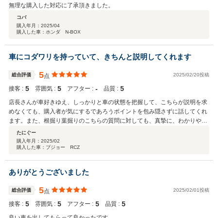
無理な購入した対応に了承頂きました。
コバ
購入年月：
2025/04
購入した車：ホンダ N-BOX
車にコダワリを持っていて、きちんと説明してくれます
5
総合評価
2025/02/20投稿
点
5
5
‐
5
接客 :
雰囲気 :
アフター :
品質 :
店長さんが車好きゆえ、しっかりと車の状態を把握して、こちらが説明を求
めなくても、購入者が気にするであろうポイントを包み隠さずに話してくれ
ます。また、根掘り葉掘りのこちらの質問に対しても、真摯に、わかりやす
く説明してくれました。 ナンバー付き車ならしっかりと試乗させてくれ車の
たにぐー
品質に自信があるからこそ。大手中古車店で買うのとは違い、店長（社長）
購入年月：
2025/02
購入した車：プジョー RCZ
さん直結スタイルの取引です。ここに気になる車があるのなら一度、現車を
確認しに行き、車の状態、アフターのことなど店長さんと話してみることを
オススメします。私がアフターの保証なしでも、RCZを即決したのが理解で
ありがとうございました
きると思います。 この度は、かけがえのない車とのご縁をいただき、誠にあ
りがとうございました。
5
総合評価
2025/02/01投稿
点
5
5
5
5
接客 :
雰囲気 :
アフター :
品質 :
良い車を出してもらって良かったです。