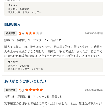
Ａｒａｋｉ
購入年月：
2025/06
購入した車：トヨタ ハリアー
BMW購入
3
総合評価
2025/05/24投稿
点
2
1
‐
2
接客 :
雰囲気 :
アフター :
品質 :
購入する前までは、接客は良かった。 納車日を迎え、態度が変わり、店員さ
んの上から目線がすごく感じた。 納車当日駅まで迎え下さったが、自分早め
に待ち合わせ場所に着いたと伝えただけですぐには迎え来いとは伝えてない
し、送迎に乗った瞬間店員さんが話もかけてくれんし、車内には、店員さん
ライダー
の機嫌の悪さすごく感じた。 お店に着いて急いで簡単に書類説明だけされて
購入年月：
2025/05
購入した車：ＢＭＷ 3シリーズ
とっとと帰ってしまえ見たいな接客でした。 購入後の対応はとても良くなか
った。 そのせいで車の買った嬉しさがなくなった。 またこのお店でもう一
度車を購入してみようと感じませんでした。
ありがとうございました！
5
総合評価
2025/05/20投稿
点
5
5
5
5
接客 :
雰囲気 :
アフター :
品質 :
実車確認の際は駅まで迎えに来てくださいました。また、無理な納車スケジ