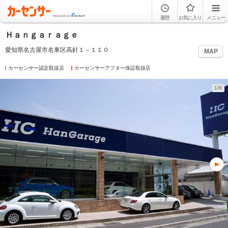
履歴
お気に入り
メニュー
Ｈａｎｇａｒａｇｅ
愛知県名古屋市名東区高針１－１１０
MAP
カーセンサー認定取扱店
カーセンサーアフター保証取扱店
1/8