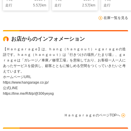
シートヒーター AMG
ンドスポット リアト
ェスチャーコ
走行
5.5
万km
走行
2.5
万km
走行
スタイリングPKG
ラフィックアラート
ル AMGパフ
AMG18インチAW
ポストコリジョンブレ
スハンドル/ド
在庫一覧を見る
Mercedes-Benzブレ
ーキシステム HIDヘッ
コントロール
ーキキャリパー ドリ
ドライト/オートライ
チ/パフォーマ
ルドブレーキディスク
ト 禁煙車
グゾースト パ
AMGスポーツステア
マンスシート
お店からのインフォメーション
リング
【Ｈａｎｇａｒａｇｅ】は、ｈａｎｇ（ｈａｎｇｏｕｔ）＋ｇａｒａｇｅの造
語です。ｈａｎｇ（ｈａｎｇｏｕｔ）は「行きつけの場所／たまり場」、ｇａ
ｒａｇｅは「ガレージ／車庫／修理工場」を意味しており、お客様一人一人に
あったサービスを提供し、顧客とともに愉しめる空間をつくっていきたいと考
えています。
ホームページURL
https://www.hangarage.co.jp/
公式LINE
https://line.me/R/ti/p/@306yeyxg
ＨａｎｇａｒａｇｅのページTOPへ