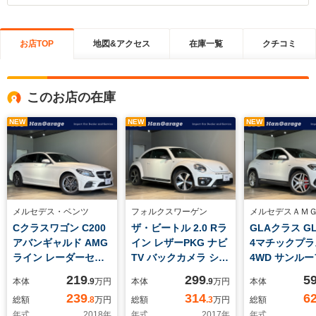
お店TOP
地図&アクセス
在庫一覧
クチコミ
このお店の在庫
NEW
NEW
NEW
メルセデス・ベンツ
フォルクスワーゲン
メルセデスＡＭ
Cクラスワゴン C200
ザ・ビートル 2.0 Rラ
GLAクラス GLA
アバンギャルド AMG
イン レザーPKG ナビ
4マチックプラ
ライン レーダーセー
TV バックカメラ シー
4WD サンルー
フティPKG ドラレコ
トヒーター 前後ドラ
AMGパフォー
219
299
5
本体
.9
万円
本体
.9
万円
本体
ナビTV バックカメラ
レコ デュアルエキゾ
アドバンスドP
239
314
6
総額
.8
万円
総額
.3
万円
総額
ARTICOレザーシート
ーストパイプ ブライ
HUD 前後ドラ
年式
2018
年
年式
2017
年
年式