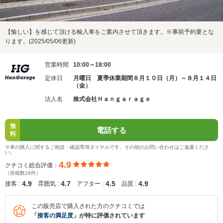
【愉しい】を感じて頂ける輸入車をご案内させて頂きます。※事前予約要とな
ります。(2025/05/06更新)
営業時間
10:00～18:00
定休日
月曜日 夏季休業期間８月１０日（月）～８月１４日
（金）
法人名
株式会社Ｈａｎｇａｒａｇｅ
無
電話する
料
※車の購入に関するご相談・確認専用ダイヤルです。その他のお問い合わせはご遠慮くださ
い。
4.9
クチコミ総合評価：
（投稿数18件）
4.9
4.7
4.5
4.9
接客 :
雰囲気 :
アフター :
品質 :
この販売店で購入された方のクチコミでは
「
接客の満足度
」が特に評価されています