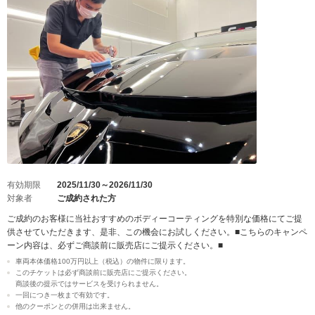
有効期限
2025/11/30～2026/11/30
対象者
ご成約された方
ご成約のお客様に当社おすすめのボディーコーティングを特別な価格にてご提
供させていただきます、是非、この機会にお試しください。■こちらのキャンペ
ーン内容は、必ずご商談前に販売店にご提示ください。■
車両本体価格100万円以上（税込）の物件に限ります。
このチケットは必ず商談前に販売店にご提示ください。
商談後の提示ではサービスを受けられません。
一回につき一枚まで有効です。
他のクーポンとの併用は出来ません。