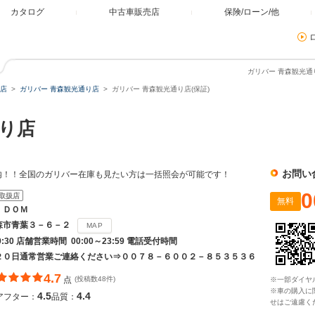
カタログ
中古車販売店
保険/ローン/他
ガリバー 青森観光通り
店
ガリバー 青森観光通り店
ガリバー 青森観光通り店(保証)
り店
お問い
内！！全国のガリバー在庫も見たい方は一括照会が可能です！
0
取扱店
無料
ＩＤＯＭ
森市青葉３－６－２
MAP
19:30 店舗営業時間 00:00～23:59 電話受付時間
２０日通常営業ご連絡ください⇒００７８－６００２－８５３５３６
4.7
点
(投稿数48件)
※一部ダイヤ
※車の購入に
4.5
4.4
アフター：
品質：
せはご遠慮く