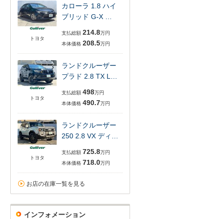
カローラ 1.8 ハイ
ブリッド G-X …
214.8
支払総額
万円
トヨタ
208.5
本体価格
万円
ランドクルーザー
プラド 2.8 TX L…
498
支払総額
万円
トヨタ
490.7
本体価格
万円
ランドクルーザー
250 2.8 VX ディ…
725.8
支払総額
万円
トヨタ
718.0
本体価格
万円
お店の在庫一覧を見る
インフォメーション