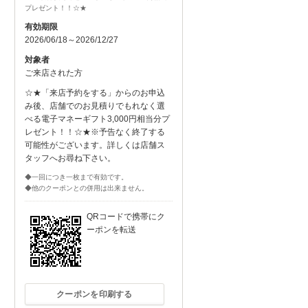
プレゼント！！☆★
有効期限
2026/06/18～2026/12/27
対象者
ご来店された方
☆★「来店予約をする」からのお申込
み後、店舗でのお見積りでもれなく選
べる電子マネーギフト3,000円相当分プ
レゼント！！☆★※予告なく終了する
可能性がございます。詳しくは店舗ス
タッフへお尋ね下さい。
◆一回につき一枚まで有効です。
◆他のクーポンとの併用は出来ません。
QRコードで携帯にク
ーポンを転送
クーポンを印刷する