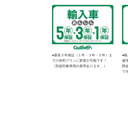
●最長５年保証（１年・３年・５年）ま
●
での有料プランに変更が可能です！
修
（別途対象車両の基準あります。）
限
で