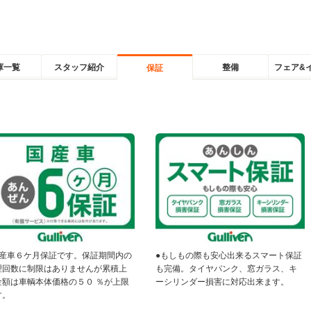
庫一覧
スタッフ紹介
整備
フェア&
保証
国産車６ケ月保証です。保証期間内の
●もしもの際も安心出来るスマート保証
理回数に制限はありませんが累積上
も完備。タイヤパンク、窓ガラス、キ
金額は車輌本体価格の５０ ％が上限
ーシリンダー損害に対応出来ます。
す。