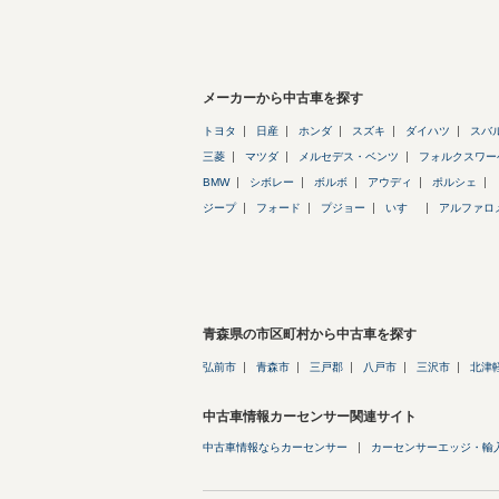
メーカーから中古車を探す
トヨタ
日産
ホンダ
スズキ
ダイハツ
スバ
三菱
マツダ
メルセデス・ベンツ
フォルクスワー
BMW
シボレー
ボルボ
アウディ
ポルシェ
ジープ
フォード
プジョー
いすゞ
アルファロ
青森県の市区町村から中古車を探す
弘前市
青森市
三戸郡
八戸市
三沢市
北津
中古車情報カーセンサー関連サイト
中古車情報ならカーセンサー
カーセンサーエッジ・輸