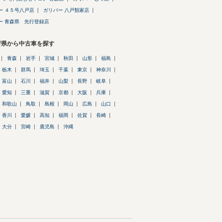
ー ４５号八戸店
ガリバー 八戸類家店
ー 青森県 先行登録店
府県から中古車を探す
青森
岩手
宮城
秋田
山形
福島
栃木
群馬
埼玉
千葉
東京
神奈川
富山
石川
福井
山梨
長野
岐阜
愛知
三重
滋賀
京都
大阪
兵庫
和歌山
鳥取
島根
岡山
広島
山口
香川
愛媛
高知
福岡
佐賀
長崎
大分
宮崎
鹿児島
沖縄