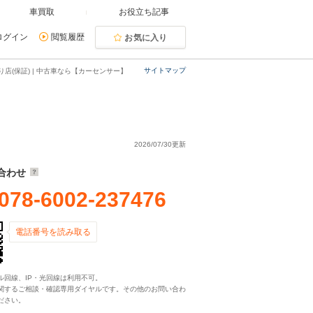
車買取
お役立ち記事
ログイン
閲覧履歴
お気に入り
サイトマップ
店(保証) | 中古車なら【カーセンサー】
2026/07/30更新
合わせ
078-6002-237476
電話番号を読み取る
ル回線、IP・光回線は利用不可。
関するご相談・確認専用ダイヤルです。その他のお問い合わ
ださい。