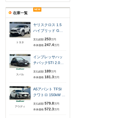
NEW
NEW
NEW
NEW
NEW
NEW
在庫一覧
ヤリスクロス 1.5
ハイブリッド G…
253
支払総額
万円
トヨタ
247.4
本体価格
万円
インプレッサハッ
チバックSTI 2.0…
189
支払総額
万円
スバル
181.3
本体価格
万円
A5アバント TFSI
クワトロ 150kW …
579.8
支払総額
万円
アウディ
572.3
本体価格
万円