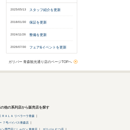
2025/05/13
スタッフ紹介を更新
2018/01/30
保証を更新
2024/11/26
整備を更新
2026/07/30
フェア&イベントを更新
ガリバー 青森観光通り店のページTOPへ
県の他の系列店から販売店を探す
ＥＲＡＬＡ リベラーラ青森
ー ７号バイパス青森店
ーン専門店じしゃロン 青森店
ガリバー むつ店