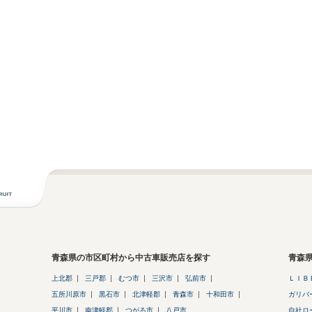
青森県の市区町村から中古車販売店を探す
青森
上北郡
三戸郡
むつ市
三沢市
弘前市
ＬＩＢ
五所川原市
黒石市
北津軽郡
青森市
十和田市
ガリバ
平川市
南津軽郡
つがる市
八戸市
自社ロ