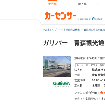
中古車
輸入車
中古車トップ
中古車販売店検索
青森県の中古車販売
ガリバー 青森観光通
無料電話は24時間ご案
カーセンサーアフター保証
法人名
株式会社
住所
青森県青
営業時間
10:00～
定休日
木曜日 
クチコミ総合評価：
4.9
4.8
接客：
雰囲気：