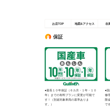
お店TOP
地図&アクセス
在
保証
●最長１０年保証（６カ月・１年・１０
●
年）までの有料プランに変更が可能で
修
す！（別途対象車両の基準ありま
限
す。）
で