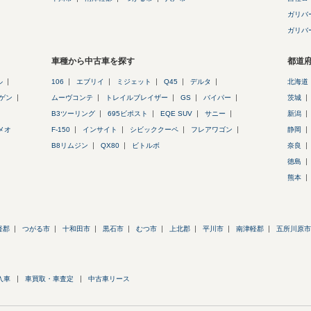
ガリバ
ガリバ
車種から中古車を探す
都道
ル
106
エブリイ
ミジェット
Q45
デルタ
北海道
ゲン
ムーヴコンテ
トレイルブレイザー
GS
バイパー
茨城
B3ツーリング
695ビポスト
EQE SUV
サニー
新潟
メオ
F-150
インサイト
シビッククーペ
フレアワゴン
静岡
B8リムジン
QX80
ビトルボ
奈良
徳島
熊本
軽郡
つがる市
十和田市
黒石市
むつ市
上北郡
平川市
南津軽郡
五所川原市
入車
車買取・車査定
中古車リース