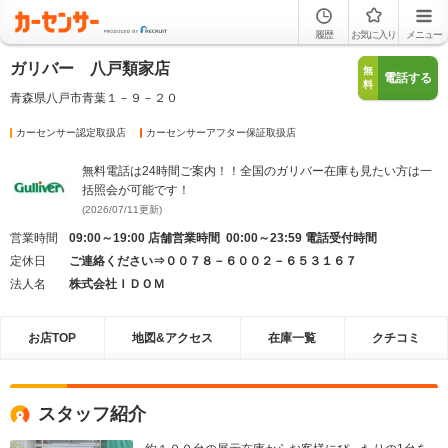
履歴
お気に入り
メニュー
ガリバー 八戸類家店
無
電話する
料
青森県八戸市青葉１－９－２０
カーセンサー認定取扱店
カーセンサーアフター保証取扱店
無料電話は24時間ご案内！！全国のガリバー在庫も見たい方は一
括照会が可能です！
(2026/07/11更新)
営業時間
09:00～19:00 店舗営業時間 00:00～23:59 電話受付時間
定休日
ご連絡ください⇒００７８－６００２－６５３１６７
法人名
株式会社ＩＤＯＭ
お店TOP
地図&アクセス
在庫一覧
クチコミ
スタッフ紹介