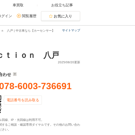
車買取
お役立ち記事
ログイン
閲覧履歴
お気に入り
サイトマップ
ｎ 八戸 | 中古車なら【カーセンサー】
ｃｔｉｏｎ 八戸
2025/08/20更新
合わせ
078-6003-736691
電話番号を読み取る
ル回線、IP・光回線は利用不可。
関するご相談・確認専用ダイヤルです。その他のお問い合わ
ださい。