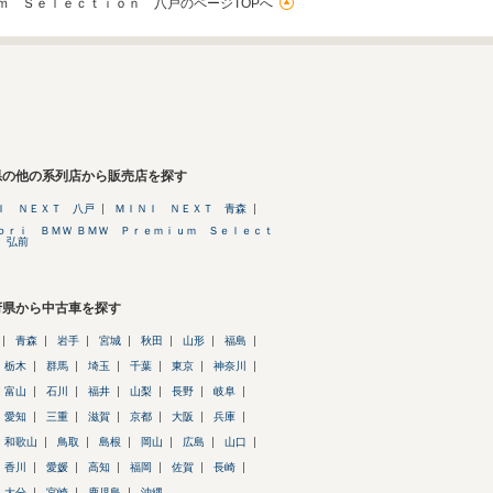
ｍ Ｓｅｌｅｃｔｉｏｎ 八戸のページTOPへ
県の他の系列店から販売店を探す
Ｉ ＮＥＸＴ 八戸
ＭＩＮＩ ＮＥＸＴ 青森
ｏｒｉ ＢＭＷ ＢＭＷ Ｐｒｅｍｉｕｍ Ｓｅｌｅｃｔ
 弘前
府県から中古車を探す
青森
岩手
宮城
秋田
山形
福島
栃木
群馬
埼玉
千葉
東京
神奈川
富山
石川
福井
山梨
長野
岐阜
愛知
三重
滋賀
京都
大阪
兵庫
和歌山
鳥取
島根
岡山
広島
山口
香川
愛媛
高知
福岡
佐賀
長崎
大分
宮崎
鹿児島
沖縄