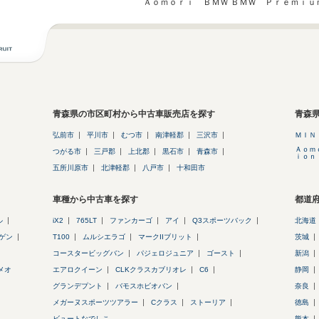
Ａｏｍｏｒｉ ＢＭＷ ＢＭＷ Ｐｒｅｍｉｕ
青森県の市区町村から中古車販売店を探す
青森
弘前市
平川市
むつ市
南津軽郡
三沢市
ＭＩＮ
Ａｏｍ
つがる市
三戸郡
上北郡
黒石市
青森市
ｉｏｎ
五所川原市
北津軽郡
八戸市
十和田市
車種から中古車を探す
都道
ル
iX2
765LT
ファンカーゴ
アイ
Q3スポーツバック
北海道
ゲン
T100
ムルシエラゴ
マークIIブリット
茨城
コースタービッグバン
パジェロジュニア
ゴースト
新潟
メオ
エアロクイーン
CLKクラスカブリオレ
C6
静岡
グランデプント
バモスホビオバン
奈良
メガーヌスポーツツアラー
Cクラス
ストーリア
徳島
ビュートなでしこ
熊本