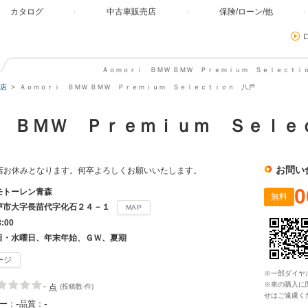
カタログ
中古車販売店
保険/ローン/他
Ａｏｍｏｒｉ ＢＭＷ ＢＭＷ Ｐｒｅｍｉｕｍ Ｓｅｌｅｃｔｉｏ
店
Ａｏｍｏｒｉ ＢＭＷ ＢＭＷ Ｐｒｅｍｉｕｍ Ｓｅｌｅｃｔｉｏｎ 八戸
 ＢＭＷ Ｐｒｅｍｉｕｍ Ｓｅｌｅ
お問い
(火)は当店お休みとなります。何卒よろしくお願いいたします。
0
モトーレン青森
無料
戸市大字長苗代字化石２４－１
MAP
8:00
日・水曜日、年末年始、ＧＷ、夏期
ージ
※一部ダイヤ
-
※車の購入に
点
(投稿数-件)
せはご遠慮く
-
-
ー：
品質：