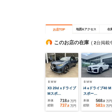
地図&アクセス
在
お店TOP
このお店の在庫
(
2
台掲載中
ＢＭＷ
ＢＭＷ
X3 20d xドライブ
i4 eドライブ40 M
Mスポ…
スポー…
718
568
本体
本体
.0
万円
.0
万円
737
583
総額
総額
.8
万円
.5
万円