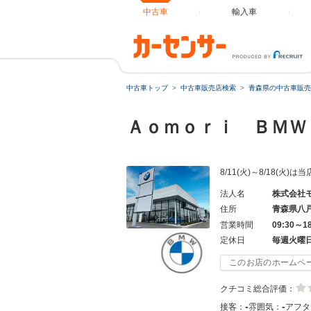
中古車
輸入車
中古車トップ
中古車販売店検索
青森県の中古車販売
Ａｏｍｏｒｉ ＢＭＷ
8/11(火)～8/18
法人名
株式会社
住所
青森県八
営業時間
09:30～1
定休日
毎週火曜
このお店のホームペ
クチコミ総合評価：
-
-
接客：
雰囲気：
アフタ