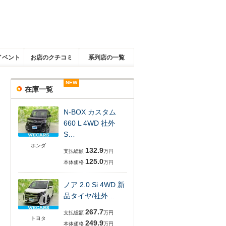
イベント
お店のクチコミ
系列店の一覧
NEW
NEW
NEW
NEW
NEW
NEW
在庫一覧
N-BOX カスタム
660 L 4WD 社外
S…
ホンダ
132.9
支払総額
万円
125.0
本体価格
万円
ノア 2.0 Si 4WD 新
品タイヤ/社外…
267.7
支払総額
万円
トヨタ
249.9
本体価格
万円