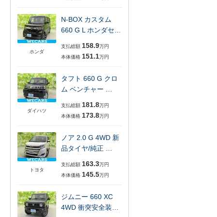
N-BOX カスタム
660 G L ホンダセ…
158.9
支払総額
万円
ホンダ
151.1
本体価格
万円
タフト 660 G クロ
ム ベンチャー …
181.8
支払総額
万円
ダイハツ
173.8
本体価格
万円
ノア 2.0 G 4WD 新
品タイヤ/純正 …
163.3
支払総額
万円
トヨタ
145.5
本体価格
万円
ジムニー 660 XC
4WD 衝突安全装…