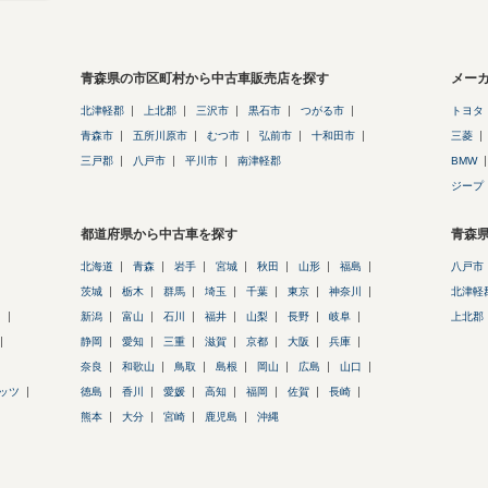
青森県の市区町村から中古車販売店を探す
メー
北津軽郡
上北郡
三沢市
黒石市
つがる市
トヨタ
青森市
五所川原市
むつ市
弘前市
十和田市
三菱
三戸郡
八戸市
平川市
南津軽郡
BMW
ジープ
都道府県から中古車を探す
青森
北海道
青森
岩手
宮城
秋田
山形
福島
八戸市
茨城
栃木
群馬
埼玉
千葉
東京
神奈川
北津軽
ラ
新潟
富山
石川
福井
山梨
長野
岐阜
上北郡
静岡
愛知
三重
滋賀
京都
大阪
兵庫
奈良
和歌山
鳥取
島根
岡山
広島
山口
ッツ
徳島
香川
愛媛
高知
福岡
佐賀
長崎
熊本
大分
宮崎
鹿児島
沖縄