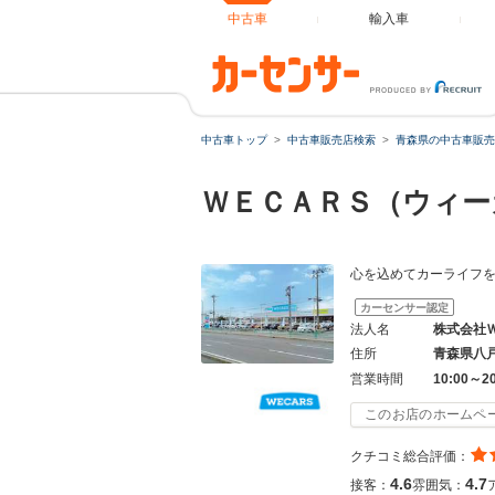
中古車
輸入車
中古車トップ
中古車販売店検索
青森県の中古車販売
ＷＥＣＡＲＳ（ウィー
心を込めてカーライフ
カーセンサー認定
法人名
株式会社
住所
青森県八
営業時間
10:00～2
このお店のホームペ
クチコミ総合評価：
4.6
4.7
接客：
雰囲気：