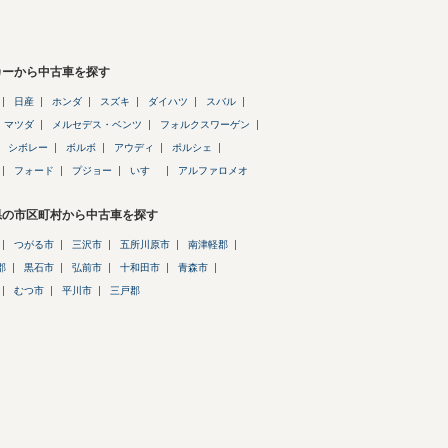
カーから中古車を探す
日産
ホンダ
スズキ
ダイハツ
スバル
マツダ
メルセデス・ベンツ
フォルクスワーゲン
シボレー
ボルボ
アウディ
ポルシェ
フォード
プジョー
いすゞ
アルファロメオ
県の市区町村から中古車を探す
つがる市
三沢市
五所川原市
南津軽郡
郡
黒石市
弘前市
十和田市
青森市
むつ市
平川市
三戸郡