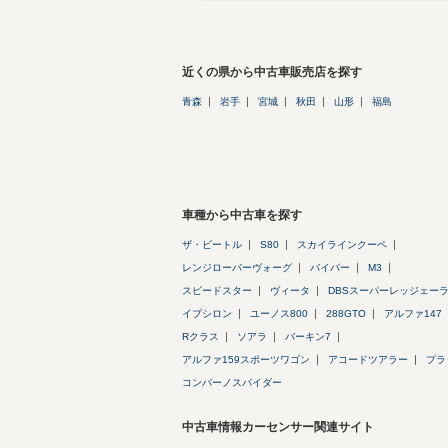
近くの県から中古車販売店を探す
青森
岩手
宮城
秋田
山形
福島
車種から中古車を探す
ザ・ビートル
S80
スカイラインクーペ
レンジローバーヴォーグ
バイパー
M3
スピードスター
ヴィータ
DBSスーパーレッジェー
イプシロン
ユーノス800
288GTO
アルファ147
Rクラス
ソアラ
バーキン7
アルファ159スポーツワゴン
アコードツアラー
プラ
コンパーノスパイダー
中古車情報カーセンサー関連サイト