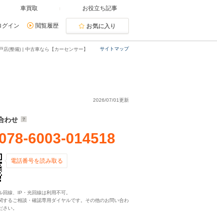
車買取
お役立ち記事
ログイン
閲覧履歴
お気に入り
サイトマップ
店(整備) | 中古車なら【カーセンサー】
2026/07/01更新
合わせ
078-6003-014518
電話番号を読み取る
ル回線、IP・光回線は利用不可。
関するご相談・確認専用ダイヤルです。その他のお問い合わ
ださい。