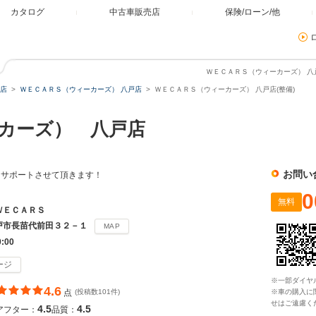
カタログ
中古車販売店
保険/ローン/他
ＷＥＣＡＲＳ（ウィーカーズ） 八戸
店
ＷＥＣＡＲＳ（ウィーカーズ） 八戸店
ＷＥＣＡＲＳ（ウィーカーズ） 八戸店(整備)
カーズ） 八戸店
お問い
をサポートさせて頂きます！
0
無料
ＷＥＣＡＲＳ
戸市長苗代前田３２－１
MAP
0:00
ージ
※一部ダイヤ
4.6
点
(投稿数101件)
※車の購入に
せはご遠慮く
4.5
4.5
アフター：
品質：