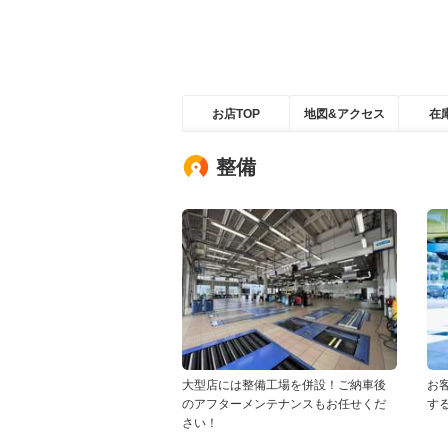
お店TOP
地図&アクセス
在
整備
大型店には整備工場を併設！ご納車後
お
のアフターメンテナンスもお任せくだ
す
さい！