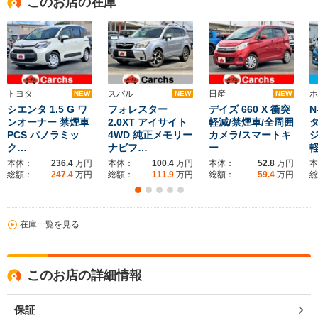
このお店の在庫
トヨタ
スバル
日産
ホ
NEW
NEW
NEW
シエンタ 1.5 G ワ
フォレスター
デイズ 660 X 衝突
N
ンオーナー 禁煙車
2.0XT アイサイト
軽減/禁煙車/全周囲
タ
PCS パノラミッ
4WD 純正メモリー
カメラ/スマートキ
ジ
ク…
ナビフ…
ー
本体：
236.4
万円
本体：
100.4
万円
本体：
52.8
万円
本
総額：
247.4
万円
総額：
111.9
万円
総額：
59.4
万円
総
在庫一覧を見る
このお店の詳細情報
保証