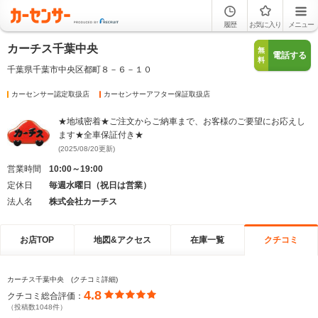
履歴
お気に入り
メニュー
カーチス千葉中央
無
電話する
料
千葉県千葉市中央区都町８－６－１０
カーセンサー認定取扱店
カーセンサーアフター保証取扱店
★地域密着★ご注文からご納車まで、お客様のご要望にお応えし
ます★全車保証付き★
(2025/08/20更新)
営業時間
10:00～19:00
定休日
毎週水曜日（祝日は営業）
法人名
株式会社カーチス
お店TOP
地図&アクセス
在庫一覧
クチコミ
カーチス千葉中央 (クチコミ詳細)
4.8
クチコミ総合評価：
（投稿数1048件）