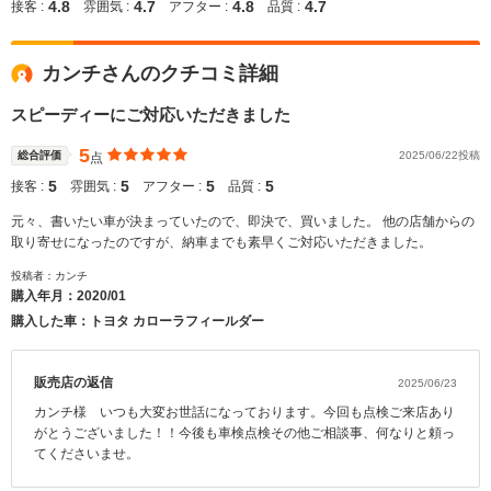
4.8
4.7
4.8
4.7
接客 :
雰囲気 :
アフター :
品質 :
カンチさんのクチコミ詳細
スピーディーにご対応いただきました
5
総合評価
2025/06/22投稿
点
5
5
5
5
接客 :
雰囲気 :
アフター :
品質 :
元々、書いたい車が決まっていたので、即決で、買いました。 他の店舗からの
取り寄せになったのですが、納車までも素早くご対応いただきました。
投稿者：カンチ
購入年月：
2020/01
購入した車：トヨタ カローラフィールダー
販売店の返信
2025/06/23
カンチ様 いつも大変お世話になっております。今回も点検ご来店あり
がとうございました！！今後も車検点検その他ご相談事、何なりと頼っ
てくださいませ。