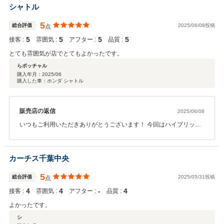
からも引き続き、どうぞよろしくお願いします！
シャトル
5
総合評価
2025/06/08投稿
点
5
5
5
5
接客 :
雰囲気 :
アフター :
品質 :
とても雰囲気が店でとてもよかったです。
らポッチャル
購入年月：
2025/06
購入した車：ホンダ シャトル
販売店の返信
2025/06/08
いつもご利用いただきありがとうございます！ 今回はハイブリッド
のお車なので、燃費も良くドライブが楽しみですね！ これからも点
検など、引き続きよろしくお願いいたします。
カーチス千葉中央
5
総合評価
2025/05/31投稿
点
4
4
‐
4
接客 :
雰囲気 :
アフター :
品質 :
よかったです。
シ