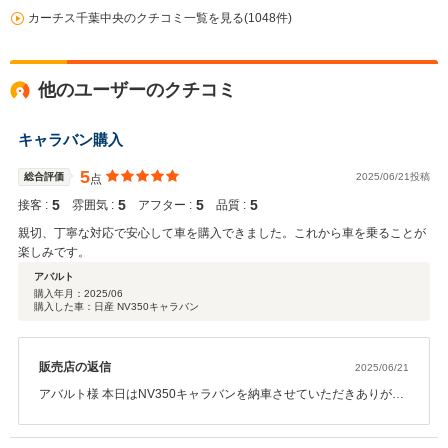
カーチス千葉中央のクチコミ一覧を見る(1048件)
他のユーザーのクチコミ
キャラバン購入
5
総合評価
2025/06/21投稿
点
5
5
5
5
接客 :
雰囲気 :
アフター :
品質 :
親切、丁寧な対応で安心して車を購入できました。これから車を乗ることが
楽しみです。
アバルト
購入年月：
2025/06
購入した車：日産 NV350キャラバン
販売店の返信
2025/06/21
アバルト様 本日はNV350キャラバンを納車させていただきありがと
うございました！ カートをサーキットまで運ぶ＆車中泊という条件
に奇跡的にピッタリのお車を ご案内出来て良かったです（笑） これ