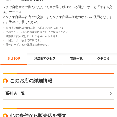
ツチヤ自動車でご購入いただいた車に乗り続けている間は、ずっと『オイル交
換』サービス！！
※ツチヤ自動車各店での交換、またツチヤ自動車指定のオイルの使用となりま
す。予めご了承ください。
車両本体価格10万円以上（税込）の物件に限ります。
このチケットは必ず商談前に販売店にご提示ください。
商談後の提示ではサービスを受けられません。
一回につき一枚まで有効です。
他のクーポンとの併用は出来ません。
お店TOP
地図&アクセス
在庫一覧
クチコミ
このお店の詳細情報
系列店一覧
他の条件から販売店を探す