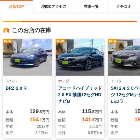
お店TOP
地図&アクセス
在庫一覧
クチコミ
このお店の在庫
NEW
NEW
NEW
スバル
ホンダ
トヨタ
BRZ 2.0 R
アコードハイブリッド
SAI 2.4 S 
2.0 EX 禁煙12セグHD
ジ 12セグMナ
ナビB
LEDラ
129
115
1
本体
.8
万円
本体
.8
万円
本体
154
141
1
総額
.1
万円
総額
.6
万円
総額
年式
2013
年
年式
2013
年
年式
走行
3.2
万km
走行
6.5
万km
走行