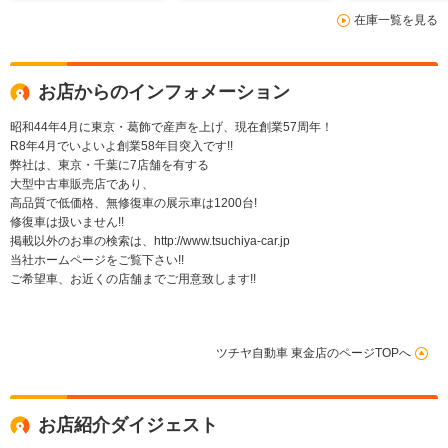
在庫一覧を見る
お店からのインフォメーション
昭和44年4月に東京・葛飾で産声を上げ、現在創業57周年！
R8年4月でいよいよ創業58年目突入です!!
弊社は、東京・千葉に7店舗を有する
大型中古車販売店であり、
高品質で低価格、無修復車の展示車は1200台!
修復車は扱いません!!
掲載以外のお車の検索は、http://www.tsuchiya-car.jp
当社ホームページをご覧下さい!!
ご希望車、お近くの店舗までご用意致します!!
ツチヤ自動車 東金店のページTOPへ
お店紹介ダイジェスト