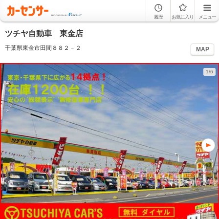
履歴
お気に入り
メニュー
ツチヤ自動車 東金店
千葉県東金市田間８８２－２
MAP
1/6