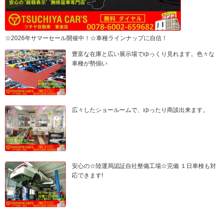
☆2026年サマーセール開催中！☆車種ラインナップに自信！
豊富な在庫と広い展示場でゆっくり見れます。色々な
車種が勢揃い
広々したショールームで、ゆったり商談出来ます。
安心の☆陸運局認証自社整備工場☆完備 １日車検も対
応できます!