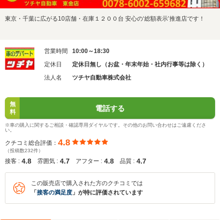
東京・千葉に広がる10店舗・在庫１２００台 安心の‘総額表示’推進店です！
営業時間
10:00～18:30
定休日
定休日無し（お盆・年末年始・社内行事等は除く）
法人名
ツチヤ自動車株式会社
無
電話する
料
※車の購入に関するご相談・確認専用ダイヤルです。その他のお問い合わせはご遠慮くださ
い。
4.8
クチコミ総合評価：
（投稿数232件）
4.8
4.7
4.8
4.7
接客 :
雰囲気 :
アフター :
品質 :
この販売店で購入された方のクチコミでは
「
接客の満足度
」が特に評価されています