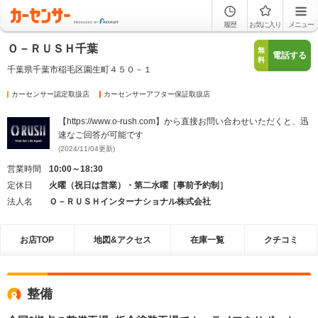
履歴
お気に入り
メニュー
Ｏ－ＲＵＳＨ千葉
無
電話する
料
千葉県千葉市稲毛区園生町４５０－１
カーセンサー認定取扱店
カーセンサーアフター保証取扱店
【https://www.o-rush.com】から直接お問い合わせいただくと、迅
速なご回答が可能です
(2024/11/04更新)
営業時間
10:00～18:30
定休日
火曜（祝日は営業）・第二水曜［事前予約制］
法人名
Ｏ－ＲＵＳＨインターナショナル株式会社
お店TOP
地図&アクセス
在庫一覧
クチコミ
整備