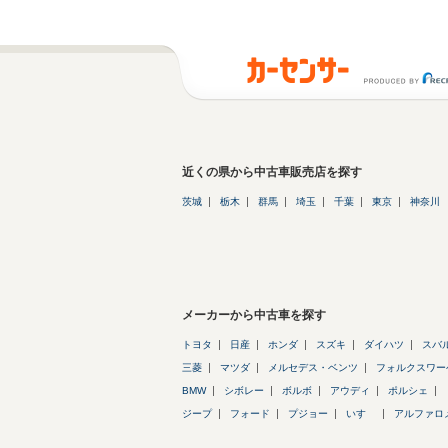
近くの県から中古車販売店を探す
茨城
栃木
群馬
埼玉
千葉
東京
神奈川
メーカーから中古車を探す
トヨタ
日産
ホンダ
スズキ
ダイハツ
スバ
三菱
マツダ
メルセデス・ベンツ
フォルクスワー
BMW
シボレー
ボルボ
アウディ
ポルシェ
ジープ
フォード
プジョー
いすゞ
アルファロ