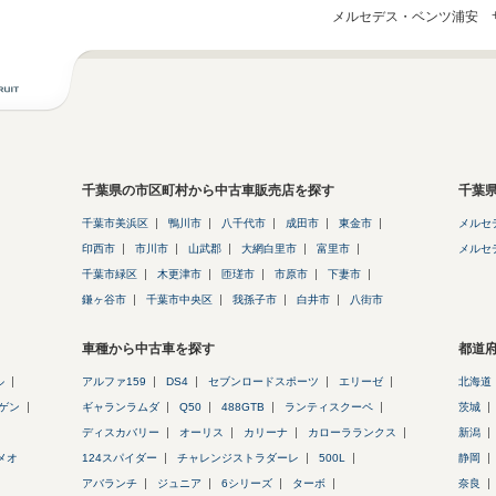
メルセデス・ベンツ浦安 
千葉県の市区町村から中古車販売店を探す
千葉
千葉市美浜区
鴨川市
八千代市
成田市
東金市
メルセ
印西市
市川市
山武郡
大網白里市
富里市
メルセ
千葉市緑区
木更津市
匝瑳市
市原市
下妻市
鎌ヶ谷市
千葉市中央区
我孫子市
白井市
八街市
車種から中古車を探す
都道
ル
アルファ159
DS4
セブンロードスポーツ
エリーゼ
北海道
ゲン
ギャランラムダ
Q50
488GTB
ランティスクーペ
茨城
ディスカバリー
オーリス
カリーナ
カローラランクス
新潟
メオ
124スパイダー
チャレンジストラダーレ
500L
静岡
アバランチ
ジュニア
6シリーズ
ターボ
奈良