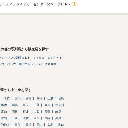
サーティファイドカーセンターのページTOPへ
県の他の系列店から販売店を探す
デス・ベンツ浦安ＡＬＬ ＴＩＭＥ ＳＴＡＲＳ
デス・ベンツ三井アウトレットパーク木更津
府県から中古車を探す
青森
岩手
宮城
秋田
山形
福島
栃木
群馬
埼玉
千葉
東京
神奈川
富山
石川
福井
山梨
長野
岐阜
愛知
三重
滋賀
京都
大阪
兵庫
和歌山
鳥取
島根
岡山
広島
山口