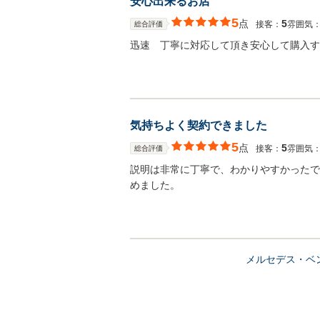
安心出来るお店
5
点
5
接客：
雰囲気
総合評価
迅速 丁寧に対応して頂き安心して購入す
気持ちよく契約できました
5
点
5
接客：
雰囲気
総合評価
説明は非常に丁寧で、わかりやすかったで
めました。
メルセデス・ベ