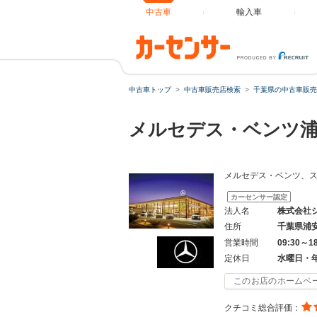
中古車
輸入車
中古車トップ
中古車販売店検索
千葉県の中古車販売
メルセデス・ベンツ
メルセデス・ベンツ、ス
カーセンサー認定
法人名
株式会社
住所
千葉県浦
営業時間
09:30～1
定休日
水曜日・
このお店のホームペ
クチコミ総合評価：