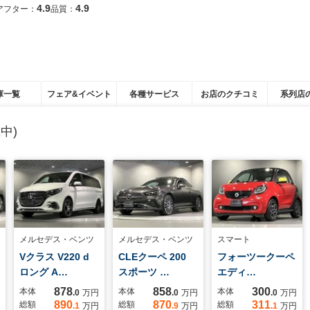
4.9
4.9
アフター：
品質：
庫一覧
フェア&イベント
各種サービス
お店のクチコミ
系列店
中)
メルセデス・ベンツ
メルセデス・ベンツ
スマート
Vクラス V220 d
CLEクーペ 200
フォーツークーペ
ロング A…
スポーツ …
エディ…
878
858
300
本体
本体
本体
.0
万円
.0
万円
.0
万円
890
870
311
総額
総額
総額
.1
万円
.9
万円
.1
万円