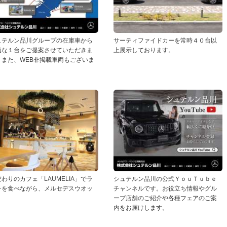
ュテルン品川グループの在庫車から
サーティファイドカーを常時４０台以
適な１台をご提案させていただきま
上展示しております。
。また、WEB非掲載車両もございま
。
わりのカフェ「LAUMELIA」でラ
シュテルン品川の公式ＹｏｕＴｕｂｅ
チを食べながら、メルセデスウオッ
チャンネルです。お役立ち情報やグル
！
ープ店舗のご紹介や各種フェアのご案
内をお届けします。