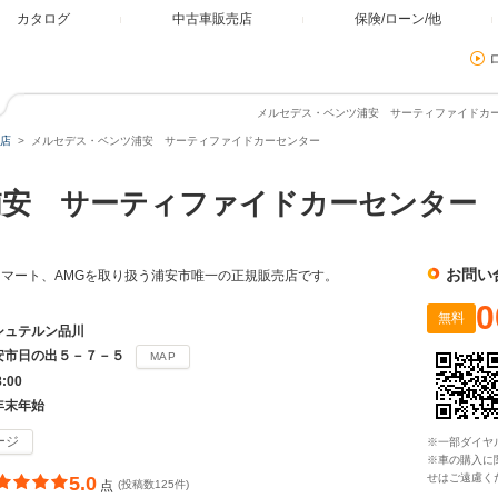
カタログ
中古車販売店
保険/ローン/他
メルセデス・ベンツ浦安 サーティファイドカー
店
メルセデス・ベンツ浦安 サーティファイドカーセンター
浦安 サーティファイドカーセンタ
お問い
マート、AMGを取り扱う浦安市唯一の正規販売店です。
0
無料
シュテルン品川
安市日の出５－７－５
MAP
8:00
年末年始
ージ
※一部ダイヤ
※車の購入に
せはご遠慮く
5.0
点
(投稿数125件)