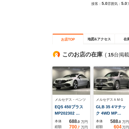
5.0
5.0
接客：
雰囲気：
地図&アクセス
在
お店TOP
このお店の在庫
(
15
台掲載
メルセデス・ベンツ
メルセデスＡＭＧ
EQS 450プラス
GLB 35 4マチッ
MP202302 …
ク 4WD MP…
688
588
本体
本体
.0
万円
.0
万円
700
604
総額
総額
.7
万円
万円