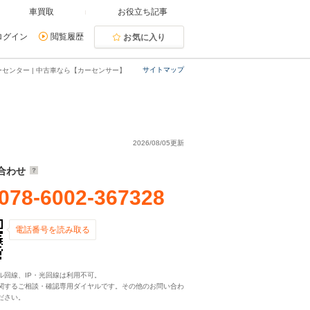
車買取
お役立ち記事
ログイン
閲覧履歴
お気に入り
サイトマップ
センター | 中古車なら【カーセンサー】
ー
2026/08/05更新
合わせ
078-6002-367328
電話番号を読み取る
ル回線、IP・光回線は利用不可。
関するご相談・確認専用ダイヤルです。その他のお問い合わ
ださい。