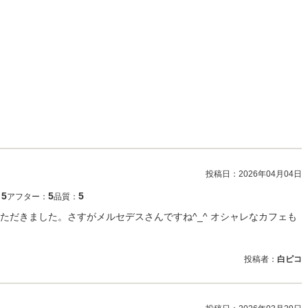
投稿日：
2026年04月04日
5
5
5
：
アフター：
品質：
ただきました。さすがメルセデスさんですね^_^ オシャレなカフェも
投稿者：
白ピコ