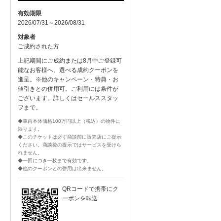
有効期限
2026/07/31～2026/08/31
対象者
ご成約された方
上記期間にご成約または8月中ご登録可
能なお客様へ、選べる成約クーポンを
進呈。※他のキャンペーン・特典・お
値引きとの併用可。ご利用には条件が
ございます。詳しくはセールススタッ
フまで。
◆車両本体価格100万円以上（税込）の物件に
限ります。
◆このチケットは必ず商談前に販売店にご提示
ください。商談後の提示ではサービスを受けら
れません。
◆一回につき一枚まで有効です。
◆他のクーポンとの併用は出来ません。
QRコードで携帯にク
ーポンを転送