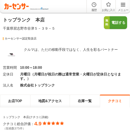
履歴
お気に入り
メニュー
トップランク 本店
無
電話する
料
千葉県習志野市谷津５－３９－５
カーセンサー認定取扱店
クルマは、ただの移動手段ではなく、人生を彩るパートナー
営業時間
10:00～18:00
定休日
月曜日（月曜日が祝日の際は通常営業・火曜日が定休日となりま
す。）
法人名
株式会社トップランク
お店TOP
地図&アクセス
在庫一覧
クチコミ
トップランク 本店(クチコミ詳細)
4.9
クチコミ総合評価：
（投稿数375件）