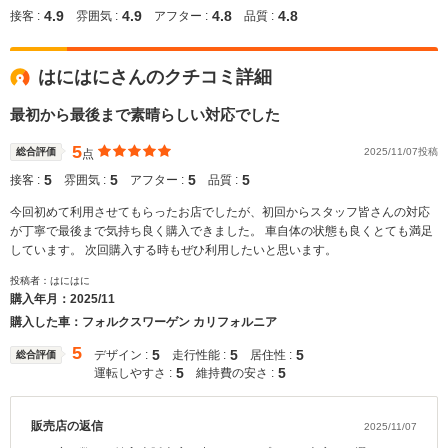
4.9
4.9
4.8
4.8
接客 :
雰囲気 :
アフター :
品質 :
はにはにさんのクチコミ詳細
最初から最後まで素晴らしい対応でした
5
総合評価
2025/11/07投稿
点
5
5
5
5
接客 :
雰囲気 :
アフター :
品質 :
今回初めて利用させてもらったお店でしたが、初回からスタッフ皆さんの対応
が丁寧で最後まで気持ち良く購入できました。 車自体の状態も良くとても満足
しています。 次回購入する時もぜひ利用したいと思います。
投稿者：はにはに
購入年月：
2025/11
購入した車：フォルクスワーゲン カリフォルニア
5
5
5
5
デザイン :
走行性能 :
居住性 :
総合評価
5
5
運転しやすさ :
維持費の安さ :
販売店の返信
2025/11/07