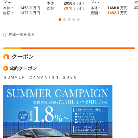
ラ…
ラ…
本
本体：
2050.0
万円
総
本体：
1458.0
万円
本体：
1468.0
万円
総額：
2070.3
万円
総額：
1477.3
万円
総額：
1482.3
万円
在庫一覧を見る
クーポン
成約クーポン
ＳＵＭＭＥＲ ＣＡＭＰＡＩＧＮ ２０２６