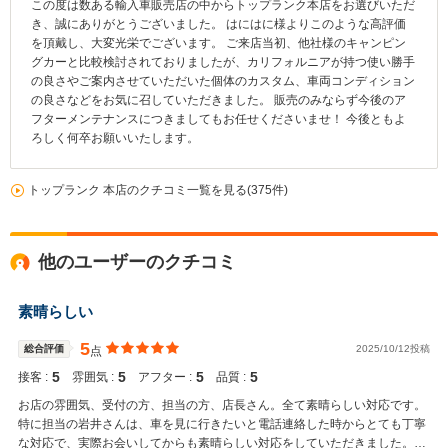
この度は数ある輸入車販売店の中からトップランク本店をお選びいただ
き、誠にありがとうございました。 はにはに様よりこのような高評価
を頂戴し、大変光栄でございます。 ご来店当初、他社様のキャンピン
グカーと比較検討されておりましたが、カリフォルニアが持つ使い勝手
の良さやご案内させていただいた個体のカスタム、車両コンディション
の良さなどをお気に召していただきました。 販売のみならず今後のア
フターメンテナンスにつきましてもお任せくださいませ！ 今後ともよ
ろしく何卒お願いいたします。
トップランク 本店のクチコミ一覧を見る(375件)
他のユーザーのクチコミ
素晴らしい
5
総合評価
2025/10/12投稿
点
5
5
5
5
接客 :
雰囲気 :
アフター :
品質 :
お店の雰囲気、受付の方、担当の方、店長さん。全て素晴らしい対応です。
特に担当の岩井さんは、車を見に行きたいと電話連絡した時からとても丁寧
な対応で、実際お会いしてからも素晴らしい対応をしていただきました。中