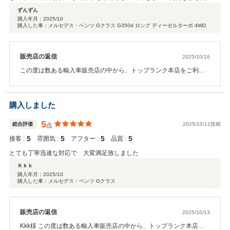
古車店でこんなにしっかりした対応して頂いたのは初めてです。
ずんずん
購入年月：
2025/10
購入した車：メルセデス・ベンツ Gクラス G350d ロング ディーゼルターボ 4WD
販売店の返信
2025/10/16
この度は数ある輸入車販売店の中から、トップランク本店をご利用
いただきまして誠にありがとうございました。 また、このような高
評価に加え、有難いお言葉までいただきまして大変感激でございま
す。 ご納車させていただいてからが本当のお付き合いの始まりと考
購入しました
えております。 今後も何か気になる事やご不明な点がございました
ら、お気軽にご連絡ください。 今回は延長保証に加え、メンテナン
5
総合評価
2025/10/11投稿
点
スパックにもご加入いただきましたので、ずんずん様の今後のカー
5
5
5
5
接客 :
ライフは弊社が万全の体制でサポートさせていただきます。 引き続
雰囲気 :
アフター :
品質 :
き、誠心誠意ご対応させていただきますので、末永いお付き合いの
とても丁寧迅速な対応で 大変満足致しました
ほど、何卒よろしくお願い申し上げます。
Ｋｋｋ
購入年月：
2025/10
購入した車：メルセデス・ベンツ Gクラス
販売店の返信
2025/10/13
Kkk様 この度は数ある輸入車販売店の中から、トップランク本店を