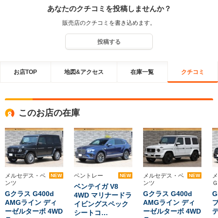
あなたのクチコミを投稿しませんか？
付き合いのほどよろしくお願い申し上げます。
販売店のクチコミを書き込めます。
投稿する
お店TOP
地図&アクセス
在庫一覧
クチコミ
このお店の在庫
メルセデス・ベ
ベントレー
メルセデス・ベ
メ
NEW
NEW
NEW
ンツ
ンツ
Ｇ
ベンテイガ V8
Gクラス G400d
Gクラス G400d
G
4WD マリナードラ
AMGライン ディ
AMGライン ディ
プ
イビングスペック
ーゼルターボ 4WD
ーゼルターボ 4WD
デ
シートコ…