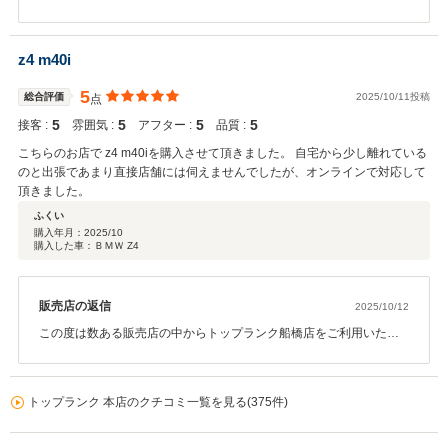
ご利用いただきまして誠にありがとうございます。また、このよう
な高評価に加え、弊社対応にもご満足いただけて担当させていただ
いた私も大変嬉しく思っております。追加作業なども是非ご対応さ
z4 m40i
せていただきたいと思っておりますので、メンテナンスも含め今後
とも末永くお付き合いの程よろしくお願いいたします。 改めまし
5
総合評価
2025/10/11投稿
点
て、この度は誠にありがとうございました。
5
5
5
5
接客 :
雰囲気 :
アフター :
品質 :
こちらのお店で z4 m40iを購入させて頂きました。 自宅から少し離れている
のと出張であまり直接店舗には伺えませんでしたが、オンラインで対応して
頂きました。
ふくい
購入年月：
2025/10
購入した車：ＢＭＷ Z4
販売店の返信
2025/10/12
この度は数ある販売店の中からトップランク船橋店をご利用いただ
き、誠にありがとうございます。 一度ご来店いただいた後は、お仕
事のご都合で再度のご来店が難しい中、オンラインでお話を進め、
クラウドサインを通じてご契約いただきました。 大変人気のあるお
トップランク 本店のクチコミ一覧を見る(375件)
車でしたので、ふくい様にご案内できましたことを大変嬉しく思っ
ております。 お住まいが少し離れておりますが、今後ともカーライ
フをしっかりとサポートさせていただきます。 引き続き、末永いお