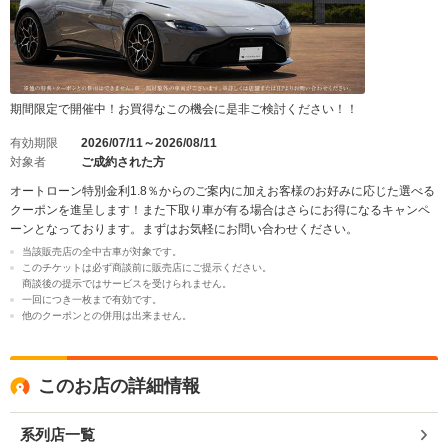
期間限定で開催中！お買得なこの機会に是非ご検討ください！！
有効期限
2026/07/11～2026/08/11
対象者
ご成約された方
オートローン特別金利1.8％からのご案内に加えお客様のお好みに応じた選べる
クーポンを進呈します！また下取り車が有る場合はさらにお得になるキャンペ
ーンとなっております。まずはお気軽にお問い合わせください。
当該販売店の全中古車が対象です。
このチケットは必ず商談前に販売店にご提示ください。
商談後の提示ではサービスを受けられません。
一回につき一枚まで有効です。
他のクーポンとの併用は出来ません。
このお店の詳細情報
系列店一覧