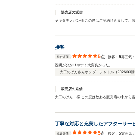
販売店の返信
ヤキタテノパン様 この度はご契約頂きまして、
よりも私共の励みになります。またぜひお気軽に
接客
5
点
5
接客：
雰囲気
総合評価
説明が分かりやすく大変良かった。
大工のげんさん
ホンダ シャトル（
2026/03
購
販売店の返信
大工のげん 様 この度は数ある販売店の中から当店よりシャトルのご購入を頂き誠にありがとうございました。 また口コミ投稿を頂き有難うございます。 ご説明に関しては特に付
いていないものや使えない機能などのネガティブ
客を評価頂けたことは担当スタッフにとって励み
くお願い致します。
丁寧な対応と充実したアフターサー
5
点
5
接客：
雰囲気
総合評価