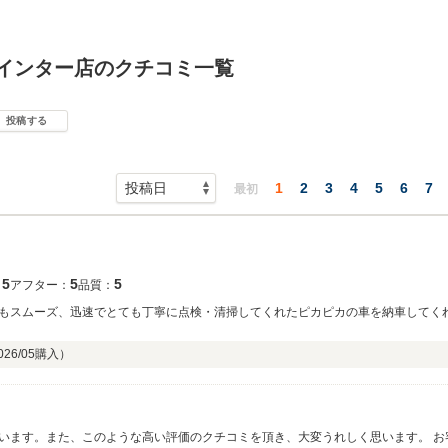
柏インター店のクチコミ一覧
投稿する
1
2
3
4
5
6
7
最初
5
5
5
：
アフター：
品質：
もスムーズ、迅速でとても丁寧に点検・清掃してくれたピカピカの車を納車してく
026/05
購入）
います。また、このような高い評価のクチコミを頂き、大変うれしく思います。 お