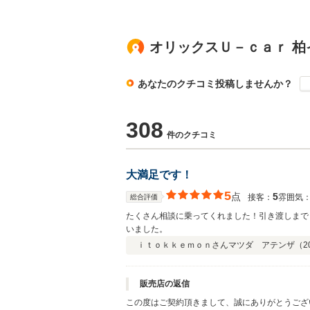
オリックスＵ－ｃａｒ 
あなたのクチコミ投稿しませんか？
308
件のクチコミ
大満足です！
5
点
5
接客：
雰囲気
総合評価
たくさん相談に乗ってくれました！引き渡しまで
いました。
ｉｔｏｋｋｅｍｏｎさん
マツダ アテンザ（
2
販売店の返信
この度はご契約頂きまして、誠にありがとうござ