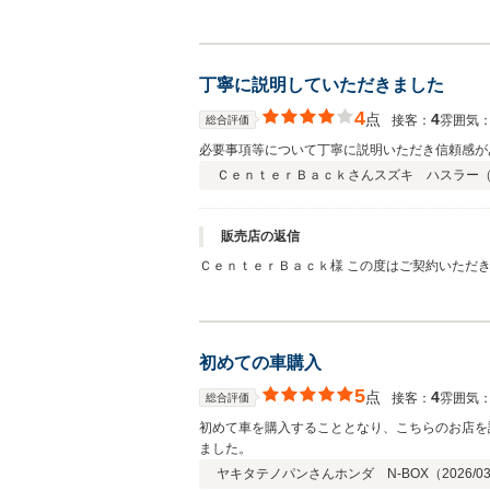
になります。今後もお客様満足を追求してまいり
丁寧に説明していただきました
4
点
4
接客：
雰囲気
総合評価
必要事項等について丁寧に説明いただき信頼感が
ＣｅｎｔｅｒＢａｃｋさん
スズキ ハスラー
販売店の返信
ＣｅｎｔｅｒＢａｃｋ様 この度はご契約いただ
えるよう引き続き取り組んでまいります。 今後
初めての車購入
5
点
4
接客：
雰囲気
総合評価
初めて車を購入することとなり、こちらのお店を
ました。
ヤキタテノパンさん
ホンダ N-BOX（
2026/0