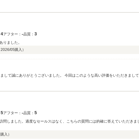
ます。またぜひお気軽にお立ち寄りください。今後ともどうぞ宜しくお願い致しま
4
‐
3
：
アフター：
品質：
ありました。
（
2026/05
購入）
きまして誠にありがとうございました。 今回はこのような高い評価をいただきまして
とも、どうぞ宜しくお願い致します。
5
‐
5
：
アフター：
品質：
訪問しました。過度なセールスはなく、こちらの質問には的確に答えていただきま
3
購入）