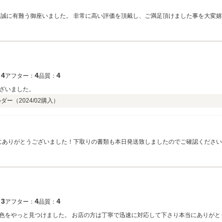
宜しくお願
4
4
4
：
アフター：
品質：
ざいました。
ルダー（
2024/02
購入）
とにありがとうございました！下取りの書類も本日発送致しましたのでご確認ください
3
4
4
：
アフター：
品質：
色をやっと見つけました。 お店の方は丁寧で迅速に対応して下さり本当にありがと