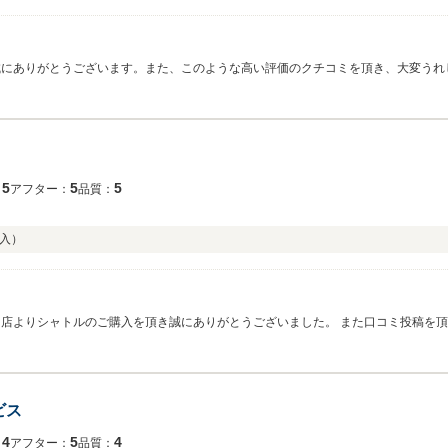
誠にありがとうございます。また、このような高い評価のクチコミを頂き、大変うれ
お立ち寄りください。 今後ともどうぞ宜しくお願い致します。
5
5
5
：
アフター：
品質：
入）
情報に関して、納車後にお客様にご不便をお掛けする可能性がありますので極力ご説
になります。 大工のげん様のこれからのカーライフが素敵なものになることを心よ
ビス
4
5
4
：
アフター：
品質：