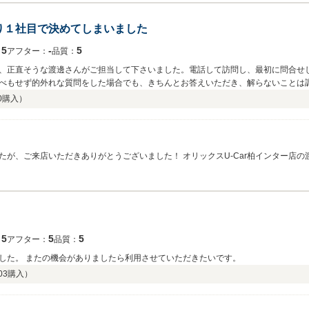
り１社目で決めてしまいました
5
‐
5
：
アフター：
品質：
、正直そうな渡邊さんがご担当して下さいました。電話して訪問し、最初に問合せ
べもせず的外れな質問をした場合でも、きちんとお答えいただき、解らないことは
て頂いて、結局、すごく得をしました。本当は１社目だったので何社か巡ろうと思
0
購入）
ただきました。（その後、査定に来た買取業者の営業マンの方４名とお会いして、
いと感じました。）車両受け取り手続きを終え帰ろうとしたときに、「このキャン
帰ってきたキャンペーンの期限が先月で終わっているものだったのは、ご愛嬌とい
ただきありがとうございました！ オリックスU-Car柏インター店の渡邊です。 非常に高い評価もいた
うで、私も嬉しく思っています（＾Ｏ＾） 至らなかった点もあったかと思いますが
 今回、ご購入をいただいたお車は運動性能も高いのでドライブも楽しめる1台です。 ま
ライフをお楽しみ下さい！ 何かあれば私達も引き続きフォローをさせていただきま
5
5
5
：
アフター：
品質：
した。 またの機会がありましたら利用させていただきたいです。
03
購入）