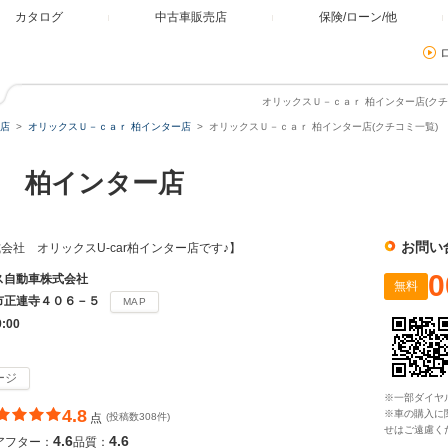
カタログ
中古車販売店
保険/ローン/他
オリックスＵ－ｃａｒ 柏インター店(クチ
店
オリックスＵ－ｃａｒ 柏インター店
オリックスＵ－ｃａｒ 柏インター店(クチコミ一覧)
 柏インター店
お問い
会社 オリックスU-car柏インター店です♪】
0
ス自動車株式会社
無料
市正連寺４０６－５
MAP
9:00
ージ
※一部ダイヤ
4.8
※車の購入に
点
(投稿数308件)
せはご遠慮く
4.6
4.6
アフター：
品質：