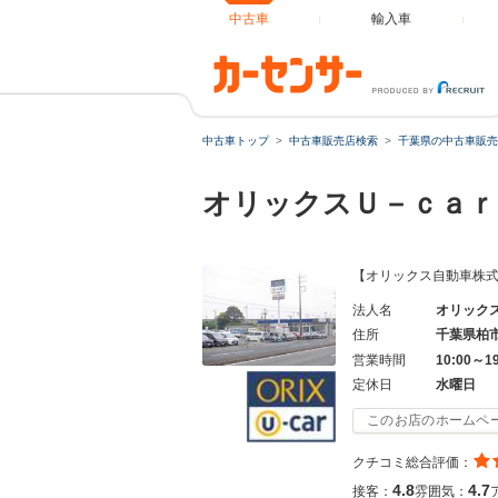
中古車
輸入車
中古車トップ
中古車販売店検索
千葉県の中古車販売
オリックスＵ－ｃａｒ
【オリックス自動車株式
法人名
オリック
住所
千葉県柏
営業時間
10:00～1
定休日
水曜日
このお店のホームペ
クチコミ総合評価：
4.8
4.7
接客：
雰囲気：