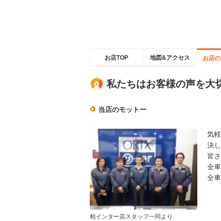
お店TOP
地図&アクセス
お店の
私たちはお客様の声を大
当店のモットー
気軽
決し
皆さ
全車
全車
柏インター店スタッフ一同より