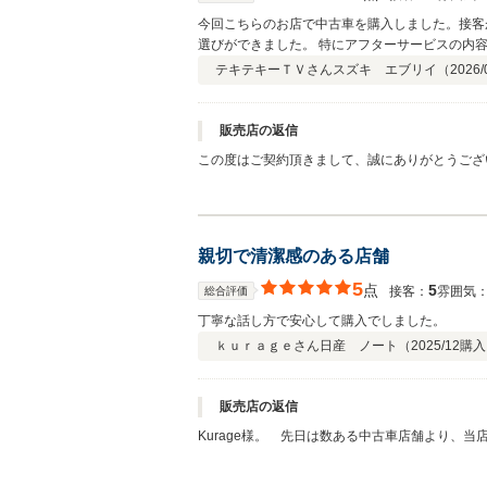
今回こちらのお店で中古車を購入しました。接客
選びができました。 特にアフターサービスの内
も込めて星4つとさせていただきます。ありがと
テキテキーＴＶさん
スズキ エブリイ（
2026/
販売店の返信
この度はご契約頂きまして、誠にありがとうござ
になります。 車両の明確な管理歴と納車後の充
続きオリックスU-car柏インター店をどうぞよ
親切で清潔感のある店舗
5
点
5
接客：
雰囲気
総合評価
丁寧な話し方で安心して購入でしました。
ｋｕｒａｇｅさん
日産 ノート（
2025/12
購入
販売店の返信
Kurage様。 先日は数ある中古車店舗より、当店へご来店いただきありがとうございました
事嬉しく思っております。 お車のご購入、下取りに関して分かりずらい書類などもあるかとは思いますが、 出来る限りご対応をさせていただきますので、ご安心いただければと思い
ます。 Kurage様へ新しいお車でのカー