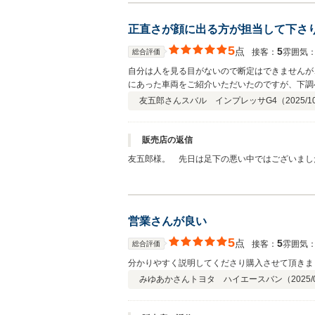
正直さが顔に出る方が担当して下さ
5
点
5
接客：
雰囲気
総合評価
自分は人を見る目がないので断定はできませんが
にあった車両をご紹介いただいたのですが、下調
い取り業者に売りに出した方が得ですよって教え
友五郎さん
スバル インプレッサG4（
2025/1
たので、他社は回らず翌日決定の電話をさせてい
や、嘘、脅しとかのない営業方法が更に素晴らし
され、私も「頑張って応募しますね！」と持って
販売店の返信
す。
友五郎様。 先日は足下の悪い中ではございましたが、ご来店い
ございます！ まず、友五郎様へもご協力いただき、 今回のご納車もスムーズに運びました。 この場を借りて改めてお礼をお伝えさせていただきます。 ありがとうございました！！
友五郎様のご希望に合致する1台が見つかったよ
になればと 思っておりました。 少しでもお力になれたようで非常に嬉しく思っております！
だ暑い日もありますが、是非新しいお車でのカー
営業さんが良い
O＾）
5
点
5
接客：
雰囲気
総合評価
分かりやすく説明してくださり購入させて頂きま
みゆあかさん
トヨタ ハイエースバン（
2025/