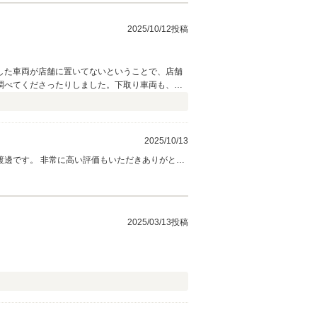
2025/10/12投稿
した車両が店舗に置いてないということで、店舗
調べてくださったりしました。下取り車両も、買
っていたんですが、誠実なご対応をしていただい
全員が強烈な方でしたので、渡邊さんの駆け引き
ペーン、凄く良いものが当たるんですよ。」と渡
うことで、応募する前に気がついて良かったで
2025/10/13
だきありがとう
、できる限り友五郎様の気になる点などクリヤー
す。 今後ともどうぞよろしくお願いします！（＾
2025/03/13投稿