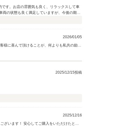
的です。お店の雰囲気も良く、リラックスして車
車両の状態も良く満足していますが、今後の期待
2026/01/05
お客様に喜んで頂けることが、何よりも私共の励み
お取引を真摯に追及してまいりますので、 引き
2025/12/15投稿
2025/12/16
ます！