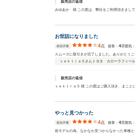
販売店の返信
みゆあか 様 この度は、弊社をご利用頂きまして誠に有難う御座いました。 非常に高い評価を頂戴し、ご満足頂けました事を大変嬉しく思います。 紆余曲折が御座いましたが、無
事に納車をさせて頂けまして、 安堵しております。 お仕事でご利用との事でしたが、車両の事などお気付きの点が御座いましたら、 是非ご連絡ください。 今後とも何卒
い致します。
お世話になりました
4
点
4
接客：
雰囲気
総合評価
スムーズに取引きが完了しました。ありがとうご
ｖｅｋｔｒａ５さん
トヨタ カローラフィー
販売店の返信
ｖｅｋｔｒａ５ 様 この度はご購入頂き、まこ
やっと見つかった
4
点
4
接客：
雰囲気
総合評価
前モデルの為、なかなか見つからなかった車種と