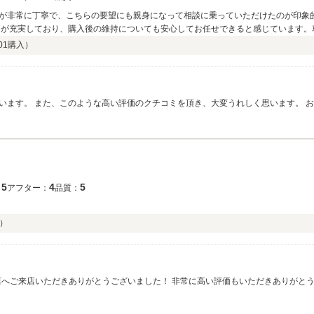
が非常に丁寧で、こちらの要望にも親身になって相談に乗っていただけたのが印象
容が充実しており、購入後の維持についても安心してお任せできると感じています。
うございました。
01
購入）
います。 また、このような高い評価のクチコミを頂き、大変うれしく思います。 
実した保証内容にもご納得いただけ、大変嬉しく思います。 今後とも安心して頂ける
ろしくお願いいたします。
5
4
5
：
アフター：
品質：
）
！ 非常に高い評価もいただきありがとうございます！ 安心してご購入をいただけたとの
ライフをお楽しみいただけるようご対応をさせていただきます。 引き続き宜しくお願い致し