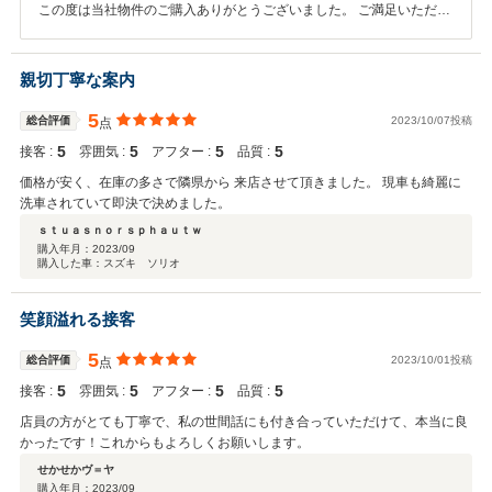
この度は当社物件のご購入ありがとうございました。 ご満足いただけ
てるとの事で大変うれしく思います。 気軽にご来店できる距離ではあ
りませんが、お手伝いできることがありましたら相談くださいませ。
親切丁寧な案内
5
総合評価
2023/10/07投稿
点
5
5
5
5
接客 :
雰囲気 :
アフター :
品質 :
価格が安く、在庫の多さで隣県から 来店させて頂きました。 現車も綺麗に
洗車されていて即決で決めました。
ｓｔｕａｓｎｏｒｓｐｈａｕｔｗ
購入年月：
2023/09
購入した車：スズキ ソリオ
笑顔溢れる接客
5
総合評価
2023/10/01投稿
点
5
5
5
5
接客 :
雰囲気 :
アフター :
品質 :
店員の方がとても丁寧で、私の世間話にも付き合っていただけて、本当に良
かったです！これからもよろしくお願いします。
せかせかヴ＝ヤ
購入年月：
2023/09