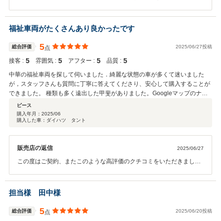
また車両、対応に高い評価を頂きありがとうございます。 ご来店いた
だいた際には、丁寧なご対応、ご説明を心がけておりますが、 お褒め
いただけると、今後の励みになります。 重ねて御礼申し上げます。 何
福祉車両がたくさんあり良かったです
かご不明な点等がございましたら、いつでもお気軽にお問合せくださ
い。 お待ちしております。
5
総合評価
2025/06/27投稿
点
5
5
5
5
接客 :
雰囲気 :
アフター :
品質 :
中華の福祉車両を探して伺いました．綺麗な状態の車が多くて迷いました
が，スタッフさんも質問に丁寧に答えてくださり、安心して購入することが
できました。 種類も多く遠出した甲斐がありました。Googleマップのナビ
通りに行ったら路地裏に案内されてちょっと迷いましたがそれも含めて良い
ピース
思い出です。おすすめのランチも聞いたら、教えてくれました。
購入年月：
2025/06
購入した車：ダイハツ タント
販売店の返信
2025/06/27
この度はご契約、またこのような高評価のクチコミをいただきまして
誠にありがとうございました。 グーグルマップの件は今後の参考にさ
せていただきます。 また今後のメンテナンスや、次回お車をお買い求
めになる際もぜひお手伝いさせて頂ければ幸いです。何卒宜しくお願
担当様 田中様
い致します。
5
総合評価
2025/06/20投稿
点