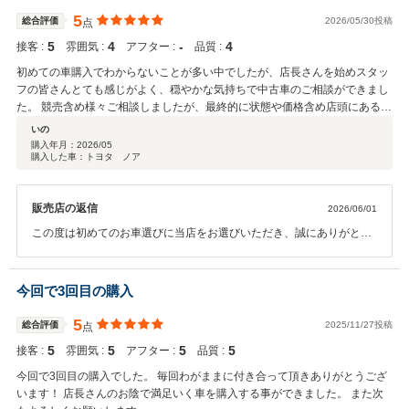
5
総合評価
2026/05/30投稿
点
5
4
‐
4
接客 :
雰囲気 :
アフター :
品質 :
初めての車購入でわからないことが多い中でしたが、店長さんを始めスタッ
フの皆さんとても感じがよく、穏やかな気持ちで中古車のご相談ができまし
た。 競売含め様々ご相談しましたが、最終的に状態や価格含め店頭にある車
両が気に入り、そちらを購入しました。 また、3歳の子どもがいるので、キ
いの
ッズスペースがある点もありがたかったです。 また利用したいと思います。
購入年月：
2026/05
購入した車：トヨタ ノア
販売店の返信
2026/06/01
この度は初めてのお車選びに当店をお選びいただき、誠にありがとう
ございました。 スタッフの対応について温かいお言葉を頂戴し、大変
嬉しく拝読しました。 オークションや多くのお店、車両も含めて様々
なご相談をいただく中で、最終的に弊社の車両を気に入っていただけ
今回で3回目の購入
たこと、そしてご納得のうえご購入いただけたことを何より嬉しく思
っております。 また、小さなお子さま連れでのご来店でも安心してお
5
総合評価
2025/11/27投稿
点
過ごしいただけたとのこと、キッズスペースがお役に立てて良かった
5
5
5
5
接客 :
雰囲気 :
アフター :
品質 :
です。 今後も点検やご相談など、どんなことでもお気軽にお声がけく
ださい。 またのご利用をスタッフ一同、心よりお待ちしております。
今回で3回目の購入でした。 毎回わがままに付き合って頂きありがとうござ
います！ 店長さんのお陰で満足いく車を購入する事ができました。 また次