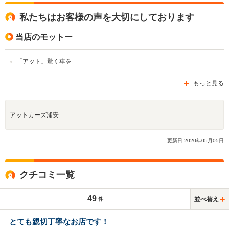
私たちはお客様の声を大切にしております
当店のモットー
「アット」驚く車を
もっと見る
アットカーズ浦安
更新日
2020
年
05
月
05
日
クチコミ一覧
49
並べ替え
件
とても親切丁寧なお店です！