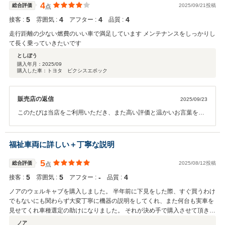
4
総合評価
2025/09/21投稿
点
5
4
4
4
接客 :
雰囲気 :
アフター :
品質 :
走行距離の少ない燃費のいい車で満足しています メンテナンスをしっかりし
て長く乗っていきたいです
としぼう
購入年月：
2025/09
購入した車：トヨタ ピクシスエポック
販売店の返信
2025/09/23
このたびは当店をご利用いただき、また高い評価と温かいお言葉をい
ただき誠にありがとうございます。 走行距離の少ない燃費の良いお車
にご満足いただけたとのこと、大変うれしく思います。 今後も安心し
て長くお乗りいただけるよう、メンテナンスやアフターサービスに力
福祉車両に詳しい＋丁寧な説明
を入れてまいりますので、ぜひお気軽にご相談ください。 またのご来
店をスタッフ一同心よりお待ちしております。
5
総合評価
2025/08/12投稿
点
5
5
‐
4
接客 :
雰囲気 :
アフター :
品質 :
ノアのウェルキャブを購入しました。 半年前に下見をした際、すぐ買うわけ
でもないにも関わらず大変丁寧に機器の説明をしてくれ、また何台も実車を
見せてくれ車種選定の助けになりました。 それが決め手で購入させて頂きま
した。 これからも宜しくお願いします。
ノア