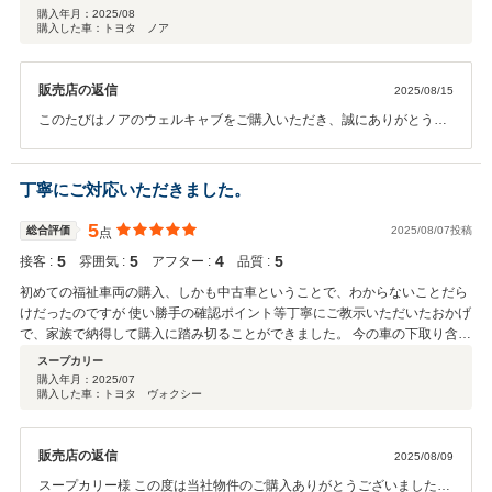
購入年月：
2025/08
購入した車：トヨタ ノア
販売店の返信
2025/08/15
このたびはノアのウェルキャブをご購入いただき、誠にありがとうご
ざいます。 また、半年前のご来店時から丁寧なご対応にご満足いただ
けたとのお言葉、大変嬉しく拝見いたしました。 お客様の車種選びの
お力になれたこと、そしてそれがご購入の決め手となったことは、ス
丁寧にご対応いただきました。
タッフ一同にとって何よりの励みです。 今後も安心してお乗りいただ
けるよう、しっかりとサポートさせていただきますので、末永いお付
5
総合評価
2025/08/07投稿
点
き合いのほど、どうぞよろしくお願いいたします。
5
5
4
5
接客 :
雰囲気 :
アフター :
品質 :
初めての福祉車両の購入、しかも中古車ということで、わからないことだら
けだったのですが 使い勝手の確認ポイント等丁寧にご教示いただいたおかげ
で、家族で納得して購入に踏み切ることができました。 今の車の下取り含め
て納車までのやり取りも非常にスムーズで満足でいっぱいです。 アフターサ
スープカリー
ービスについてはなにぶんこれからの話なので一つ星を落とさせていただき
購入年月：
2025/07
購入した車：トヨタ ヴォクシー
ましたが、サービスの説明もわかりやすかったです。
販売店の返信
2025/08/09
スープカリー様 この度は当社物件のご購入ありがとうございました。