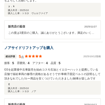
もよろしくお願いします。
ｙ．ｋ
購入年月：
2025/10
購入した車：トヨタ ヴェルファイア
販売店の返信
2025/11/27
この度は3度目のご購入、誠にありがとうございます。満足のいくお
車をお届けできたことが何よりの励みです。 今後も点検・整備・カス
タムなど、どんなことでもお気軽にご相談ください。 当店スタッフ一
同、次回のご来店を心よりお待ちしております。
ノアサイドリフトアップを購入
5
総合評価
2025/10/12投稿
点
5
4
4
5
接客 :
雰囲気 :
アフター :
品質 :
GSを起業後中古車販売を始めコスモ石油とイエローハットと提携している
店舗で福祉車両の修理の資格があるそうです/車椅子固定ベルトの説明もして
頂きなれでした/カー用品を安くつけていただきました/納車が楽しみです
Ｅ
購入年月：
2025/10
購入した車：トヨタ ノア
販売店の返信
2025/10/12