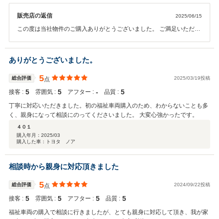
販売店の返信
2025/06/15
この度は当社物件のご購入ありがとうございました。 ご満足いただけ
てるとの事で大変うれしく思います。 今後も何かお困りの際はお気軽
にご連絡ください。
ありがとうございました。
5
総合評価
2025/03/19投稿
点
5
5
‐
5
接客 :
雰囲気 :
アフター :
品質 :
丁寧に対応いただきました。初の福祉車両購入のため、わからないことも多
く、親身になって相談にのってくださいました。 大変心強かったです。
４０１
購入年月：
2025/03
購入した車：トヨタ ノア
相談時から親身に対応頂きました
5
総合評価
2024/09/22投稿
点
5
5
5
5
接客 :
雰囲気 :
アフター :
品質 :
福祉車両の購入で相談に行きましたが、とても親身に対応して頂き、我が家