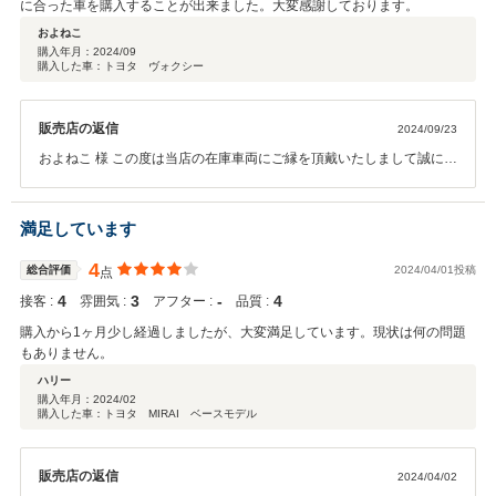
に合った車を購入することが出来ました。大変感謝しております。
およねこ
購入年月：
2024/09
購入した車：トヨタ ヴォクシー
販売店の返信
2024/09/23
およねこ 様 この度は当店の在庫車両にご縁を頂戴いたしまして誠にあ
りがとうございました。 併せましてこのような高評価とコメントまで
頂きました事、重ねて御礼申し上げます。 福祉車両の購入は初めてと
の事で、お手伝いをさせて頂きましたが、今後ともお車を通じた末永
満足しています
いお付き合いの程、どうぞよろしくお願いいたします。
4
総合評価
2024/04/01投稿
点
4
3
‐
4
接客 :
雰囲気 :
アフター :
品質 :
購入から1ヶ月少し経過しましたが、大変満足しています。現状は何の問題
もありません。
ハリー
購入年月：
2024/02
購入した車：トヨタ MIRAI ベースモデル
販売店の返信
2024/04/02