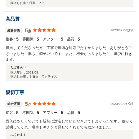
購入した車：日産 ノート
高品質
5
総合評価
2023/09/06投稿
点
5
5
5
5
接客 :
雰囲気 :
アフター :
品質 :
担当してくださった方、丁寧で迅速な対応でたすかりました。ありがとうご
ざいました。車も、調子いいです。また、機会がありましたら、遊びに行き
ます。
たけさんＢＥ
購入年月：
2023/08
購入した車：トヨタ ラクティス
親切丁寧
5
総合評価
2023/09/06投稿
点
5
5
5
5
接客 :
雰囲気 :
アフター :
品質 :
購入にあたってとても親切に対応していただきとてもよかったです。 細かく
説明してくれ、現車もキチンと見せてくれとても助かりました。
ふくたま！