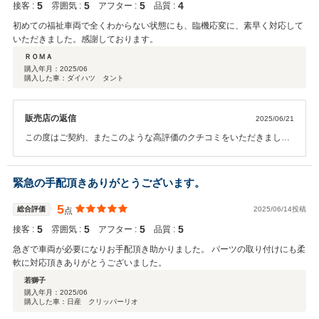
5
5
5
4
接客 :
雰囲気 :
アフター :
品質 :
初めての福祉車両で全くわからない状態にも、臨機応変に、素早く対応して
いただきました。感謝しております。
ＲＯＭＡ
購入年月：
2025/06
購入した車：ダイハツ タント
販売店の返信
2025/06/21
この度はご契約、またこのような高評価のクチコミをいただきまして
誠にありがとうございました。 また今後のメンテナンスや、次回お車
をお買い求めになる際もぜひお手伝いさせて頂ければ幸いです。何卒
宜しくお願い致します。
緊急の手配頂きありがとうございます。
5
総合評価
2025/06/14投稿
点
5
5
5
5
接客 :
雰囲気 :
アフター :
品質 :
急ぎで車両が必要になりお手配頂き助かりました。 パーツの取り付けにも柔
軟に対応頂きありがとうございました。
若獅子
購入年月：
2025/06
購入した車：日産 クリッパーリオ