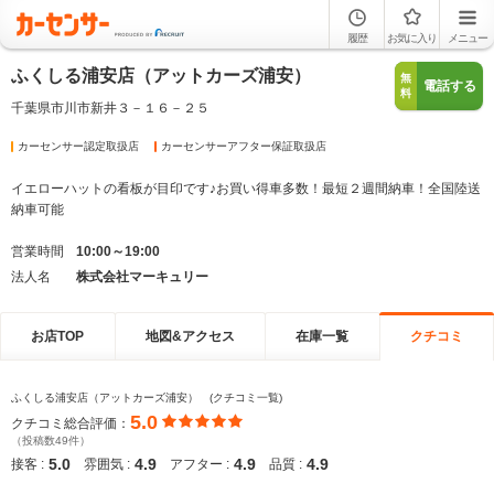
履歴
お気に入り
メニュー
ふくしる浦安店（アットカーズ浦安）
無
電話する
料
千葉県市川市新井３－１６－２５
カーセンサー認定取扱店
カーセンサーアフター保証取扱店
イエローハットの看板が目印です♪お買い得車多数！最短２週間納車！全国陸送
納車可能
営業時間
10:00～19:00
法人名
株式会社マーキュリー
お店TOP
地図&アクセス
在庫一覧
クチコミ
ふくしる浦安店（アットカーズ浦安） (クチコミ一覧)
5.0
クチコミ総合評価：
（投稿数49件）
5.0
4.9
4.9
4.9
接客 :
雰囲気 :
アフター :
品質 :