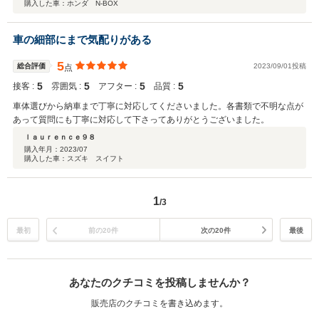
購入した車：ホンダ N-BOX
車の細部にまで気配りがある
5
総合評価
2023/09/01投稿
点
5
5
5
5
接客 :
雰囲気 :
アフター :
品質 :
車体選びから納車まで丁寧に対応してくださいました。各書類で不明な点が
あって質問にも丁寧に対応して下さってありがとうございました。
ｌａｕｒｅｎｃｅ９８
購入年月：
2023/07
購入した車：スズキ スイフト
1
/3
最初
前の20件
次の20件
最後
あなたのクチコミを投稿しませんか？
販売店のクチコミを書き込めます。