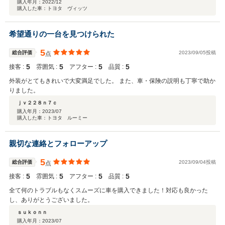
購入年月：
2022/12
購入した車：トヨタ ヴィッツ
希望通りの一台を見つけられた
5
総合評価
2023/09/05投稿
点
5
5
5
5
接客 :
雰囲気 :
アフター :
品質 :
外装がとてもきれいで大変満足でした。 また、車・保険の説明も丁寧で助か
りました。
ｊｖ２２８ｎ７ｃ
購入年月：
2023/07
購入した車：トヨタ ルーミー
親切な連絡とフォローアップ
5
総合評価
2023/09/04投稿
点
5
5
5
5
接客 :
雰囲気 :
アフター :
品質 :
全て何のトラブルもなくスムーズに車を購入できました！対応も良かった
し、ありがとうございました。
ｓｕｋｏｎｎ
購入年月：
2023/07