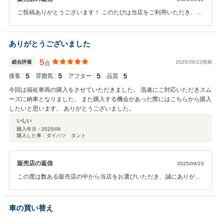
ご投稿ありがとうございます！ このたびは当店をご利用いただき、心
より感謝申し上げます。 福祉車両のメンテナンスや修理等より一層ご
安心頂けるサービスが出来るようスタッフ一同精進してまいります。
納車の日が待ち遠しいとのこと、私たちもお客様の笑顔にお会いでき
ありがとうございました
るのを楽しみにしております。 何かご不明点やご相談がございました
ら、いつでもお気軽にお声がけくださいませ。
5
総合評価
2025/09/22投稿
点
5
5
5
5
接客 :
雰囲気 :
アフター :
品質 :
今回は福祉車両の購入をさせていただきました。 迅速にご対応いただきスム
ーズに納車となりました。 また購入する機会があった際にはこちらから購入
したいと思います。 ありがとうございました。
いしい
購入年月：
2025/09
購入した車：ダイハツ タント
販売店の返信
2025/09/23
この度は数ある販売店の中から当店をお選びいただき、誠にありがと
うございました。 「また購入したい」とのお言葉は、私たちにとって
何よりの励みです。 これからも安心・快適にお乗りいただけるよう、
全力でサポートいたします。
車の買い替え