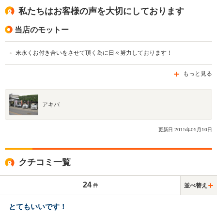
私たちはお客様の声を大切にしております
当店のモットー
末永くお付き合いをさせて頂く為に日々努力しております！
もっと見る
アキバ
更新日
2015
年
05
月
10
日
クチコミ一覧
24
並べ替え
件
とてもいいです！