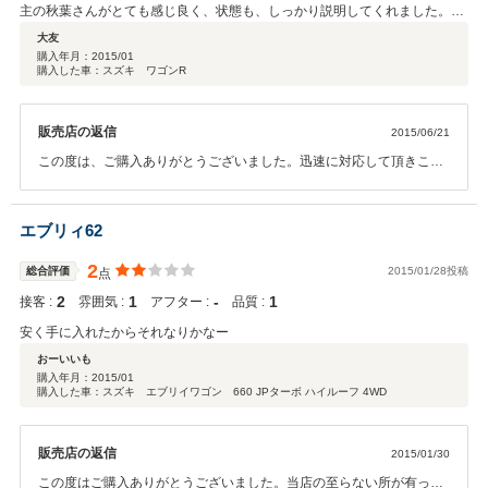
主の秋葉さんがとても感じ良く、状態も、しっかり説明してくれました。遠
方の為、現車確認できませんでしたが、忙しい中、とても親身に相談にのっ
大友
てくれて、安心しました。購入した車も、価格の割にとても綺麗で、状態も
購入年月：
2015/01
購入した車：スズキ ワゴンR
良く良い買い物だったと思います。今は毎日往復60kmの通勤快足車です。
ありがとうございました。当方宮城在住ですが、また機会があったら、購入
したいと思います。
販売店の返信
2015/06/21
この度は、ご購入ありがとうございました。迅速に対応して頂きこち
らも満足のできるお取引でした。遠方ですので、アフターサービスが
難しいところもありますが、何かお困りのことがありましたら御気軽
にご相談ください。それでは、良いカーライフをお過ごしください。
エブリィ62
2
総合評価
2015/01/28投稿
点
2
1
‐
1
接客 :
雰囲気 :
アフター :
品質 :
安く手に入れたからそれなりかなー
おーいいも
購入年月：
2015/01
購入した車：スズキ エブリイワゴン 660 JPターボ ハイルーフ 4WD
販売店の返信
2015/01/30
この度はご購入ありがとうございました。当店の至らない所が有った