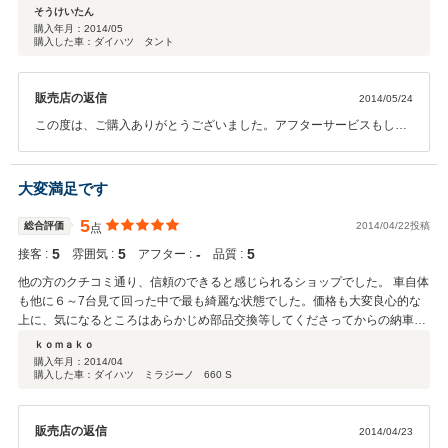
そうけいたん
購入年月：
2014/05
購入した車：ダイハツ タント
販売店の返信
2014/05/24
この度は、ご購入ありがとうございました。アフターサービスもして
いますのでお車のことで何か困ったことがありましたらなんでも相談
に乗りますので御気軽に御連絡ください。
大変満足です
5
総合評価
2014/04/22投稿
点
5
5
‐
5
接客 :
雰囲気 :
アフター :
品質 :
他の方のクチコミ通り、信頼のできると感じられるショップでした。 車自体
も他に６～7台見て回った中で最も綺麗な状態でした。価格も大変良心的な
上に、気になるところはあらかじめ部品交換等してくださってからの納車で
した。 特に保証等は付いていないとのことでしたが、不安を感じさせない対
ｋｏｍａｋｏ
応で今後何かあれば気軽に相談できそうだと思いました。 永く大切に乗らせ
購入年月：
2014/04
購入した車：ダイハツ ミラジーノ 660 S
ていただきます。
販売店の返信
2014/04/23