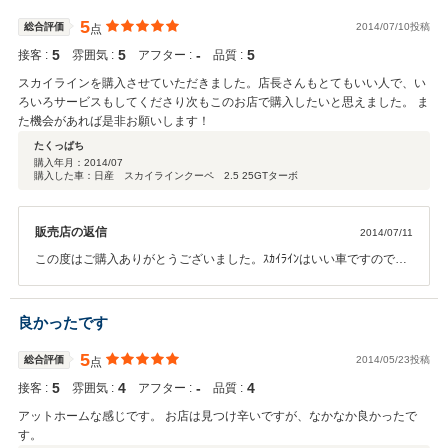
5
総合評価
2014/07/10投稿
点
5
5
‐
5
接客 :
雰囲気 :
アフター :
品質 :
スカイラインを購入させていただきました。店長さんもとてもいい人で、い
ろいろサービスもしてくださり次もこのお店で購入したいと思えました。 ま
た機会があれば是非お願いします！
たくっぱち
購入年月：
2014/07
購入した車：日産 スカイラインクーペ 2.5 25GTターボ
販売店の返信
2014/07/11
この度はご購入ありがとうございました。ｽｶｲﾗｲﾝはいい車ですので、
カーライフを思いっきり楽しんでください。また何か困ったことがあ
れば相談に乗りますので、お気軽にご連絡ください。
良かったです
5
総合評価
2014/05/23投稿
点
5
4
‐
4
接客 :
雰囲気 :
アフター :
品質 :
アットホームな感じです。 お店は見つけ辛いですが、なかなか良かったで
す。