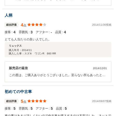
ようでこの評価真摯にお受けします。それなりとの評価にならないよ
う仕入れ・販売にもより力を入れて行こうと思いますのでよろしくお
願いします。
人柄
4
総合評価
2014/11/30投稿
点
4
3
‐
4
接客 :
雰囲気 :
アフター :
品質 :
とても人当たりの良い人でした。
リュックス
購入年月：
2014/11
購入した車：スズキ ワゴンR 660 RR
販売店の返信
2014/12/01
この度は、ご購入ありがとうございました。至らない所もあったとは
思いますが 、また何か機会がありましたらよろしくお願いします。
初めての中古車
5
総合評価
2014/09/07投稿
点
5
5
5
5
接客 :
雰囲気 :
アフター :
品質 :
車の事はあまり詳しくないので中古車を購入するのは不安でした。 ネットで