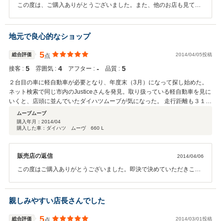
この度は、ご購入ありがとうございました。また、他のお店も見てい
ただいた中、当店をお選びくださり大変うれしく思います。今後も何
かあれば、ご相談に乗りますので御気軽にご連絡ください。
地元で良心的なショップ
5
総合評価
2014/04/05投稿
点
5
4
‐
5
接客 :
雰囲気 :
アフター :
品質 :
２台目の車に軽自動車が必要となり、年度末（3月）になって探し始めた。
ネット検索で同じ市内のJusticeさんを発見。取り扱っている軽自動車を見に
いくと、店頭に並んでいたダイハツムーブが気になった。 走行距離も３１，
０００ｋｍと少なく、室内もきれい。その場で手付金を払い購入を決定。 社
ムーブムーブ
長と店長のお二人に会って、非常に誠実な人たちと感じたのもこのショップ
購入年月：
2014/04
購入した車：ダイハツ ムーヴ 660 L
での購入の要因。ショップの規模が小さいため、価格は低く抑えているのが
このショップの特徴。 ナビとETC取り付けも快く引き受けて下さり、メール
返信も早く、安心して取引ができるショップです。
販売店の返信
2014/04/06
この度はご購入ありがとうございました。即決で決めていただきこち
らも大変助かりました。書類等も迅速に対応していただきありがとう
ございます。お車のことでしたらどんなことでも相談に乗りますので
御気軽にお問合せください。これからもよろしくお願いします。
親しみやすい店長さんでした
5
総合評価
2014/03/01投稿
点