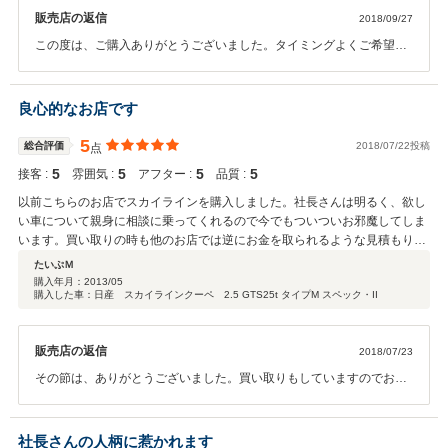
デッキがディスクを読み込みできないレベルの不調なので、 デッキの買い替
販売店の返信
2018/09/27
え＆取り付けについて相談させていただこうと思います。 今後ともよいお付
き合いができればうれしく思います(^^)
この度は、ご購入ありがとうございました。タイミングよくご希望の
車が在庫しておりよかったと思っています。カーナビの件申し訳あり
ませんでした。ご相談に乗りますのでご連絡お願いします。これから
も、色々と力になれればと思っていますので、お付き合いよろしくお
良心的なお店です
願いします。
5
総合評価
2018/07/22投稿
点
5
5
5
5
接客 :
雰囲気 :
アフター :
品質 :
以前こちらのお店でスカイラインを購入しました。社長さんは明るく、欲し
い車について親身に相談に乗ってくれるので今でもついついお邪魔してしま
います。買い取りの時も他のお店では逆にお金を取られるような見積もりだ
ったのに、駄目元でこちらのお店に相談してみたら値段のつかないと思った
たいぷＭ
車に値段を付けていただいて本当に感謝です。こちらのお店、本当にオスス
購入年月：
2013/05
購入した車：日産 スカイラインクーペ 2.5 GTS25t タイプM スペック・II
メですよ！
販売店の返信
2018/07/23
その節は、ありがとうございました。買い取りもしていますのでお気
軽にご相談ください。お時間があるときは気軽にご来店していただい
てかまいません。また、何かありましたらよろしくお願いします。
社長さんの人柄に惹かれます