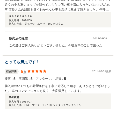
近くの中古車ショップを調べてこちらに伺い車を気に入ったのはもちろんの
事 店長さんの対応も良くわからない事も親切に教えて頂きました。 何件も
ショップを回らずに決められてよかったです。
ｐａｎｇｐａｎｎａ
購入年月：
2014/09
購入した車：ダイハツ ムーヴ 660 カスタム
販売店の返信
2014/09/08
この度はご購入ありがとうございました。今後お車のことで困ったこ
とがありましたらなんでも相談に乗りますのでお気軽にご連絡くださ
い。
とっても満足です！
5
総合評価
2014/08/31投稿
点
5
5
‐
5
接客 :
雰囲気 :
アフター :
品質 :
購入時のいくつもの希望条件を丁寧に対応して頂き、ありがとうございまし
た。 車のコンディションも良く、大変満足しています。
梨の妖精
購入年月：
2014/07
購入した車：日産 マーチ 1.2 12S ワンタッチコレクション