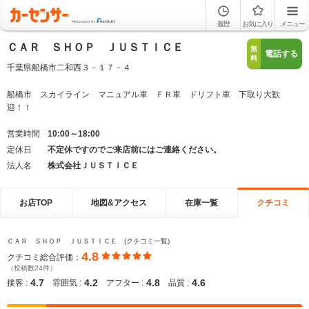
履歴
お気に入り
メニュー
ＣＡＲ ＳＨＯＰ ＪＵＳＴＩＣＥ
無
電話する
料
千葉県船橋市二和西３－１７－４
船橋市 スカイライン マニュアル車 ＦＲ車 ドリフト車 下取り大歓
迎！！
営業時間
10:00～18:00
定休日
不定休ですのでご来店前にはご連絡ください。
法人名
株式会社ＪＵＳＴＩＣＥ
お店TOP
地図&アクセス
在庫一覧
クチコミ
ＣＡＲ ＳＨＯＰ ＪＵＳＴＩＣＥ (クチコミ一覧)
4.8
クチコミ総合評価：
（投稿数24件）
4.7
4.2
4.8
4.6
接客 :
雰囲気 :
アフター :
品質 :