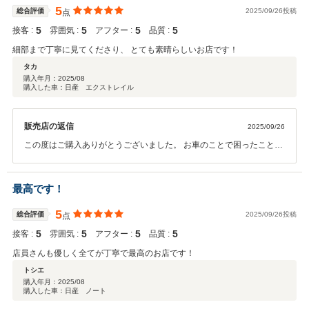
5
総合評価
2025/09/26投稿
点
5
5
5
5
接客 :
雰囲気 :
アフター :
品質 :
細部まで丁寧に見てくださり、 とても素晴らしいお店です！
タカ
購入年月：
2025/08
購入した車：日産 エクストレイル
販売店の返信
2025/09/26
この度はご購入ありがとうございました。 お車のことで困ったことが
ありましたら 何でも相談に乗りますのでお気軽にご連絡ください。
最高です！
5
総合評価
2025/09/26投稿
点
5
5
5
5
接客 :
雰囲気 :
アフター :
品質 :
店員さんも優しく全てが丁寧で最高のお店です！
トシエ
購入年月：
2025/08
購入した車：日産 ノート