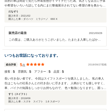
目的の車は間近で見たら外装状態がイマイチだった為、気さくな店主に予算
や希望をいろいろ話してる内にまだ整備展示されてない希望の車を奥から引
っ張り出してくれてひと目で気に入り購入決意。 当初の予算内で車のコンデ
だなぞう
ィションを最大限に仕上げてもらい保証も付いているので安心感があった。
購入年月：
2021/02
購入した車：ダイハツ ミラジーノ 660 X
納車後も電話でわからない事等、客目線で相談に乗ってもらった。 アフター
については購入後間もないのでなんとも言えないが車検、整備、板金、修理
等、ひと通り出来るそうでちょっと遠方だがこちらにお願いしようと思って
販売店の返信
2021/03/26
ます。 アフターの期待も込めて★5
この度は、ご購入ありがとうございました。たまたま入庫したばかり
のお車を気に入っていただきありがとうございました。アフターも頑
張っていきたいと思いますので困ったことがありましたらお気軽に何
でもご相談ください。
いつもお世話になっております。
5
総合評価
2018/09/27投稿
点
5
5
5
5
接客 :
雰囲気 :
アフター :
品質 :
長い付き合い者です。 今回はスイフトスポーツを購入しました。 私の車人
生はこちらの社長さんとの付き合いに尽きます。 人柄がとても接しやすく、
車、バイクの知識をしっかりお持ちなので、 色々勉強になりますし、困った
ときには直ぐ相談させてもらっています。 今回も購入前の相談から、候補車
すう（スイフト）
の選定、購入時期など話しておりましたが いい車に出会えて感謝しておりま
購入年月：
2018/09
購入した車：スズキ スイフト 1.6 スポーツ
す。 スイフトについては車自体は小型スポーツ車として楽しく乗れていま
す。 一点、悩みは納車時に装備されているカーナビ兼カーオーディオの CD