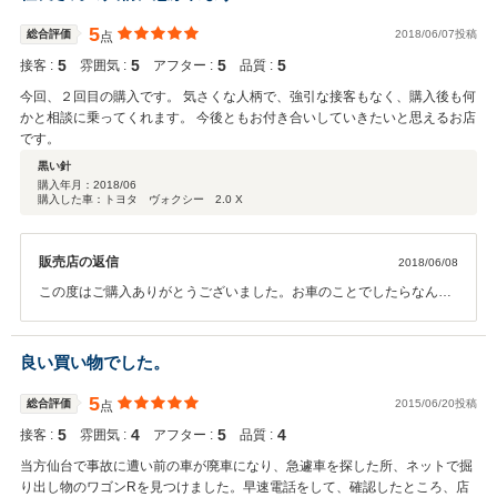
5
総合評価
2018/06/07投稿
点
5
5
5
5
接客 :
雰囲気 :
アフター :
品質 :
今回、２回目の購入です。 気さくな人柄で、強引な接客もなく、購入後も何
かと相談に乗ってくれます。 今後ともお付き合いしていきたいと思えるお店
です。
黒い針
購入年月：
2018/06
購入した車：トヨタ ヴォクシー 2.0 X
販売店の返信
2018/06/08
この度はご購入ありがとうございました。お車のことでしたらなんで
も相談に乗りますので、お気軽にご来店ください。こちらこそ、お付
き合いよろしくお願いします。
良い買い物でした。
5
総合評価
2015/06/20投稿
点
5
4
5
4
接客 :
雰囲気 :
アフター :
品質 :
当方仙台で事故に遭い前の車が廃車になり、急遽車を探した所、ネットで掘
り出し物のワゴンRを見つけました。早速電話をして、確認したところ、店