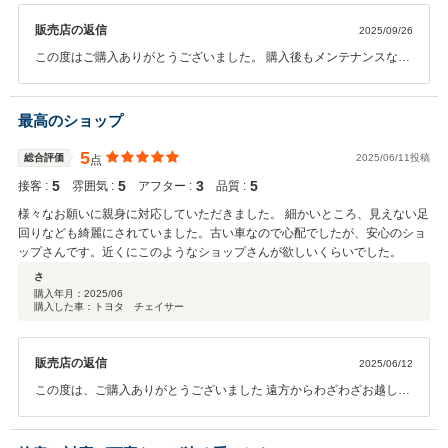
販売店の返信
2025/09/26
この度はご購入ありがとうございました。 購入後もメンテナンスなど
お気軽にご相談ください。
最高のショップ
5
総合評価
2025/06/11投稿
点
5
5
3
5
接客 :
雰囲気 :
アフター :
品質 :
様々なお願いに親身に対応していただきました。 細かいところ、見えない足
回りなども綺麗にされていました。古い車なので心配でしたが、安心のショ
ップさんです。近くにこのようなショップさんが欲しいくらいでした。
さ
購入年月：
2025/06
購入した車：トヨタ チェイサー
販売店の返信
2025/06/12
この度は、ご購入ありがとうございました 遠方からわざわざお越しい
ただきありがとうございます 楽しい車だと思いますので大事にしてい
ただけると嬉しいです また機会がありましたらよろしくお願いします