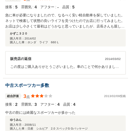
5
4
‐
5
接客 :
雰囲気 :
アフター :
品質 :
急に車が必要になりましたので、なるべく安い軽自動車を探していました。
ネットで検索して状態の良いライフを見つけたのでお店に行ってみました。
お店は少し小さくて最初はどうかなと思っていましたが、店長さんも親しみ
やすい方で、車についてもキズ等のこともよく説明していただきとても好感
かずこ３２０
をもてました。また機会がありましたらお願いしたいかと思います。
購入年月：
2014/02
購入した車：ホンダ ライフ 660 L
販売店の返信
2014/03/02
この度はご購入ありがとうございました。車のことで何かありました
ら御気軽に御電話ください。今後ともよろしくお願いします。
中古スポーツカー多数
3
総合評価
2013/02/09投稿
点
2
3
4
4
接客 :
雰囲気 :
アフター :
品質 :
中古の割には綺麗なスポーツカーが多かった
ゆうみん
購入年月：
2008/11
購入した車：日産 シルビア 2.0 スペックS Gパッケージ