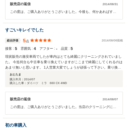
販売店の返信
2014/08/31
この度は、ご購入ありがとうございました。今後も、何かあればすぐ
に対応いたしますのでよろしくお願いします。
すごいキレイでした
5
総合評価
2014/08/06投稿
点
5
4
‐
5
接客 :
雰囲気 :
アフター :
品質 :
現状販売の激安車両でしたが車内はとても綺麗にクリーニングされていまし
た。 今迄何台も中古車を乗り換えていますがここまで綺麗にしてくれるのは
あまり無いと思います。 1人営業大変でしょうが頑張って下さい。乗り換え
の際は又よろしくお願いします。
おとたま
購入年月：
2014/07
購入した車：ダイハツ ミラ 660 CX 4WD
販売店の返信
2014/08/07
この度は、ご購入ありがとうございました。当店のクリーニングにお
褒めの言葉ありがとうございます。今後も、クリーニングには力を入
れていきます。また、お車のことであれば、なんでも相談に乗ります
ので御気軽にご相談ください。
初の車購入