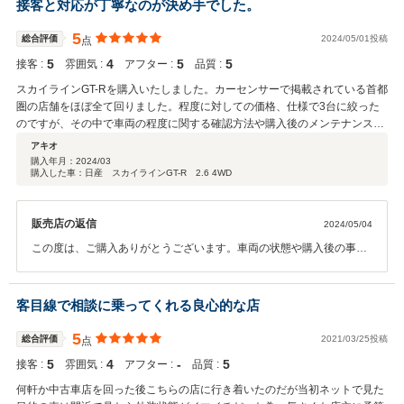
接客と対応が丁寧なのが決め手でした。
5
総合評価
2024/05/01投稿
点
5
4
5
5
接客 :
雰囲気 :
アフター :
品質 :
スカイラインGT-Rを購入いたしました。カーセンサーで掲載されている首都
圏の店舗をほぼ全て回りました。程度に対しての価格、仕様で3台に絞った
のですが、その中で車両の程度に関する確認方法や購入後のメンテナンス方
法、手続き関係の説明などが非常に丁寧であったため購入を決定しました。
アキオ
購入後の納車までに様々なお願いをしてしまったのですが、そちらも丁寧に
購入年月：
2024/03
購入した車：日産 スカイラインGT-R 2.6 4WD
ヒアリング、対応をしていただき本当に感謝しています。他にも軽自動車や
往年の90年台スポーツカーが並んでいました。少人数でやってはるので、ゆ
っくり気長にお願いできる人はオススメです。すごく一人一人に丁寧な接客
販売店の返信
2024/05/04
をしていただけると思います！
この度は、ご購入ありがとうございます。車両の状態や購入後の事な
ど丁寧に説明させていただきました。できる限りお客様のご要望も応
えられるようにしています。納車後もできる限りのアフターフォロー
はしていきたいと思っていますのでよろしくお願いします。
客目線で相談に乗ってくれる良心的な店
5
総合評価
2021/03/25投稿
点
5
4
‐
5
接客 :
雰囲気 :
アフター :
品質 :
何軒か中古車店を回った後こちらの店に行き着いたのだが当初ネットで見た